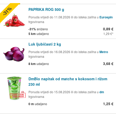
-31%
PAPRIKA ROG 500 g
Ponuda vrijedi do 11.08.2026 ili do isteka zaliha u
Eurospin
trgovinama
0,89 €
-31%
sniženo
5 km
udaljeno
1,29 €
Luk ljubičasti 2 kg
Ponuda vrijedi do 16.08.2026 ili do isteka zaliha u
Metro
trgovinama
3,68 €
8 km
udaljeno
DmBio napitak od matche s kokosom i rižom
230 ml
Ponuda vrijedi do 15.08.2026 ili do isteka zaliha u
dm
trgovinama
1,25 €
0 m
udaljeno