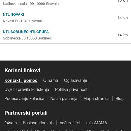
10 km
Kašinska cesta 109 10000 Sesvete
NTL NOVAKI
14 km
Novaki BB 10431 Novaki
NTL SOBLINEC NTLGRUPA
14 km
Soblinečka 66 10360 Soblinec
Korisni linkovi
Kontakt i pomoć
O nama
Oglašavanje
Uvjeti i pravila korištenja
Politika privatnosti
Podešavanje kolačića
Način plaćanja
Mapa stranica
Blog
Partnerski portali
24sata
Poslovni dnevnik
Večernji list
missMAMA