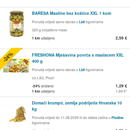
BARESA Masline bez koštice XXL 1 kom
Ponuda vrijedi samo danas u
Lidl
trgovinama
320 g ocijađene mase
2,59 €
1 km
udaljeno
-24%
FRESHONA Mješavina povrća s maslacem XXL
400 g
Ponuda vrijedi samo danas u
Lidl
trgovinama
Uz LIDL Plus!!
1,29 €
-24%
sniženo
1 km
udaljeno
1,69 €
Domaći krumpir, zemlja podrijetla Hrvatska 10
kg
Ponuda vrijedi do 11.08.2026 ili do isteka zaliha u
Plodine
trgovinama