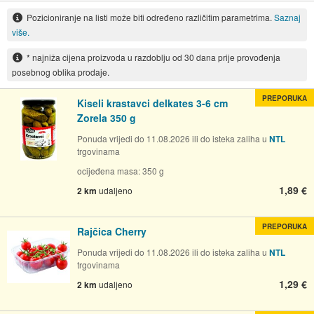
Pozicioniranje na listi može biti određeno različitim parametrima.
Saznaj
više.
* najniža cijena proizvoda u razdoblju od 30 dana prije provođenja
posebnog oblika prodaje.
PREPORUKA
Kiseli krastavci delkates 3-6 cm
Zorela 350 g
Ponuda vrijedi do 11.08.2026 ili do isteka zaliha u
NTL
trgovinama
ocijeđena masa: 350 g
1,89 €
2 km
udaljeno
PREPORUKA
Rajčica Cherry
Ponuda vrijedi do 11.08.2026 ili do isteka zaliha u
NTL
trgovinama
1,29 €
2 km
udaljeno