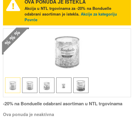
OVA PONUDA JE ISTEKLA
Akcija u NTL trgovinama za -20% na Bonduelle
odabrani asortiman je istekla.
Akcije za kategoriju
Povrće
% % %
-20% na Bonduelle odabrani asortiman u NTL trgovinama
Ova ponuda je neaktivna