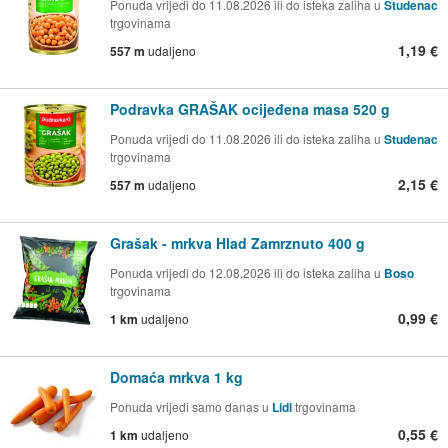
Ponuda vrijedi do 11.08.2026 ili do isteka zaliha u
Studenac
trgovinama
1,19 €
557 m
udaljeno
Podravka GRAŠAK ocijeđena masa 520 g
Ponuda vrijedi do 11.08.2026 ili do isteka zaliha u
Studenac
trgovinama
2,15 €
557 m
udaljeno
Grašak - mrkva Hlad Zamrznuto 400 g
Ponuda vrijedi do 12.08.2026 ili do isteka zaliha u
Boso
trgovinama
0,99 €
1 km
udaljeno
Domaća mrkva 1 kg
Ponuda vrijedi samo danas u
Lidl
trgovinama
0,55 €
1 km
udaljeno