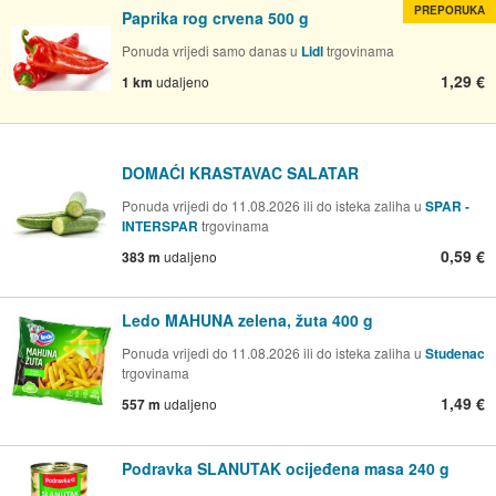
PREPORUKA
Paprika rog crvena 500 g
Ponuda vrijedi samo danas u
Lidl
trgovinama
1,29 €
1 km
udaljeno
DOMAĆI KRASTAVAC SALATAR
Ponuda vrijedi do 11.08.2026 ili do isteka zaliha u
SPAR -
INTERSPAR
trgovinama
0,59 €
383 m
udaljeno
Ledo MAHUNA zelena, žuta 400 g
Ponuda vrijedi do 11.08.2026 ili do isteka zaliha u
Studenac
trgovinama
1,49 €
557 m
udaljeno
Podravka SLANUTAK ocijeđena masa 240 g