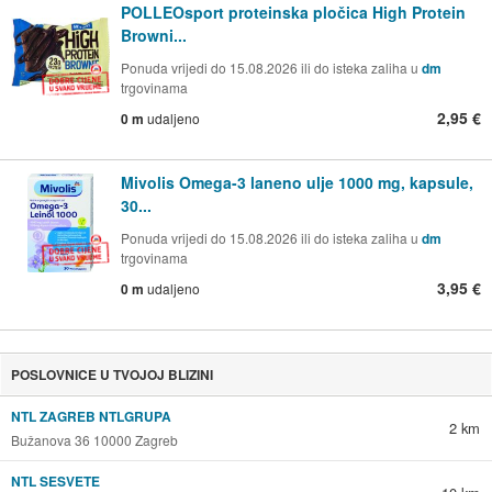
POLLEOsport proteinska pločica High Protein
Browni...
Ponuda vrijedi do 15.08.2026 ili do isteka zaliha u
dm
trgovinama
2,95 €
0 m
udaljeno
Mivolis Omega-3 laneno ulje 1000 mg, kapsule,
30...
Ponuda vrijedi do 15.08.2026 ili do isteka zaliha u
dm
trgovinama
3,95 €
0 m
udaljeno
POSLOVNICE U TVOJOJ BLIZINI
NTL ZAGREB NTLGRUPA
2 km
Bužanova 36 10000 Zagreb
NTL SESVETE