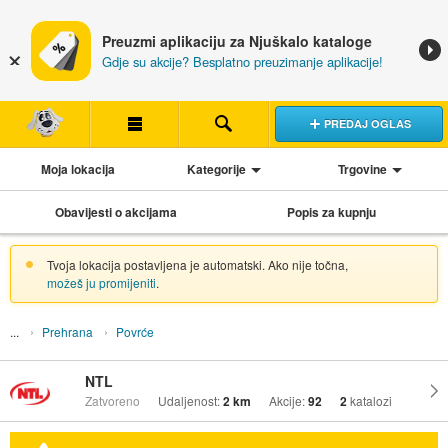
Preuzmi aplikaciju za Njuškalo kataloge
Gdje su akcije? Besplatno preuzimanje aplikacije!
PREDAJ OGLAS
Moja lokacija
Kategorije
Trgovine
Obavijesti o akcijama
Popis za kupnju
Tvoja lokacija postavljena je automatski. Ako nije točna,
možeš ju promijeniti
.
Prehrana
Povrće
NTL
Zatvoreno
Udaljenost:
2 km
Akcije:
92
2
katalozi