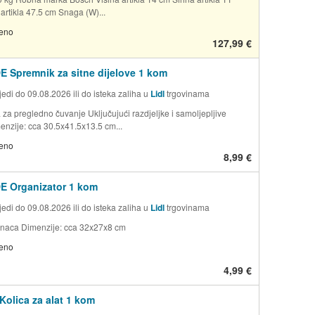
artikla 47.5 cm Snaga (W)...
jeno
127,99 €
 Spremnik za sitne dijelove 1 kom
edi do 09.08.2026 ili do isteka zaliha u
Lidl
trgovinama
 za pregledno čuvanje Uključujući razdjeljke i samoljepljive
enzije: cca 30.5x41.5x13.5 cm...
jeno
8,99 €
E Organizator 1 kom
edi do 09.08.2026 ili do isteka zaliha u
Lidl
trgovinama
inaca Dimenzije: cca 32x27x8 cm
jeno
4,99 €
olica za alat 1 kom