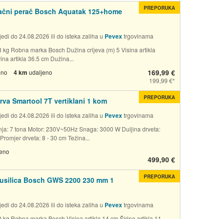
PREPORUKA
lačni perač Bosch Aquatak 125+home
edi do 24.08.2026 ili do isteka zaliha u
Pevex
trgovinama
8 kg Robna marka Bosch Dužina crijeva (m) 5 Visina artikla
ina artikla 36.5 cm Dužina...
169,99 €
eno
4 km
udaljeno
199,99 €
PREPORUKA
rva Smartool 7T vertiklani 1 kom
edi do 24.08.2026 ili do isteka zaliha u
Pevex
trgovinama
anja: 7 tona Motor: 230V~50Hz Snaga: 3000 W Duljina drveta:
Promjer drveta: 8 - 30 cm Težina...
jeno
499,90 €
PREPORUKA
rusilica Bosch GWS 2200 230 mm 1
edi do 24.08.2026 ili do isteka zaliha u
Pevex
trgovinama
0 kg Robna marka Bosch Visina artikla 14 cm Širina artikla 11