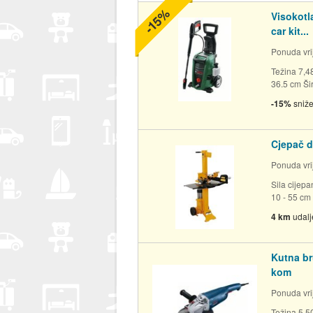
-15%
Visokot
car kit...
Ponuda vrij
Težina 7,4
36.5 cm Šir
-15%
sniž
Cjepač d
Ponuda vrij
Sila cijep
10 - 55 cm 
4 km
udal
Kutna b
kom
Ponuda vrij
Težina 5,5