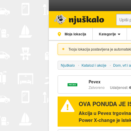
Moja lokacija
Kategorije
Tvoja lokacija postavljena je automatski
Njuškalo
Katalozi i akcije
Dom, vrt i a
Pevex
Zatvoreno
Udaljenost:
4
OVA PONUDA JE 
Akcija u Pevex trgovina
Power X-change je iste