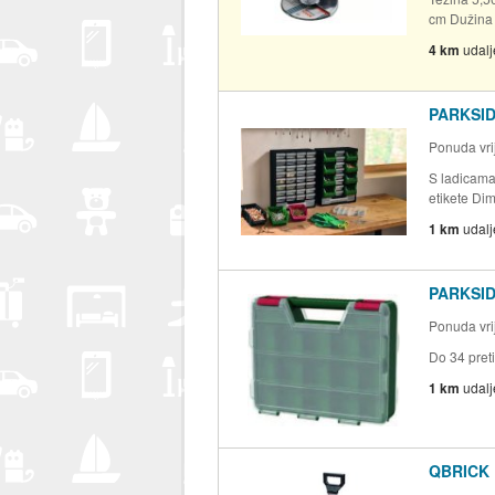
cm Dužina 
4 km
udal
PARKSIDE
Ponuda vrij
S ladicama
etikete Dim
1 km
udal
PARKSID
Ponuda vrij
Do 34 pret
1 km
udal
QBRICK K