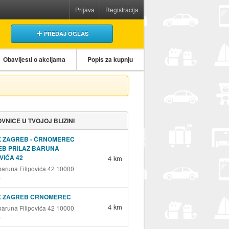
Prijava
Registracija
PREDAJ OGLAS
Obavijesti o akcijama
Popis za kupnju
VNICE U TVOJOJ BLIZINI
X ZAGREB - ČRNOMEREC
EB PRILAZ BARUNA
OVIĆA 42
4 km
 baruna Filipovića 42 10000
b
X ZAGREB ČRNOMEREC
4 km
 baruna Filipovića 42 10000
b