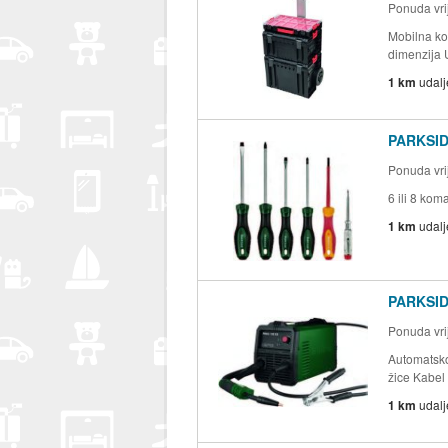
Ponuda vrij
Mobilna kol
dimenzija U
1 km
udal
PARKSIDE
Ponuda vrij
6 ili 8 ko
1 km
udal
PARKSIDE
Ponuda vrij
Automatsko
žice Kabel 
1 km
udal