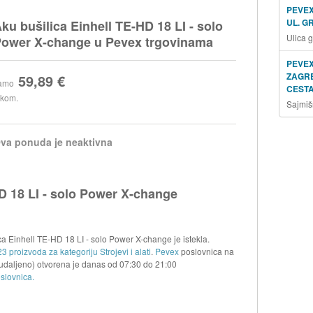
PEVEX
UL. G
ku bušilica Einhell TE-HD 18 LI - solo
Ulica 
ower X-change u Pevex trgovinama
PEVEX
ZAGRE
59,89 €
amo
CESTA
 kom.
Sajmiš
va ponuda je neaktivna
D 18 LI - solo Power X-change
a Einhell TE-HD 18 LI - solo Power X-change je istekla.
3 proizvoda za kategoriju Strojevi i alati
.
Pevex
poslovnica na
udaljeno) otvorena je danas od
07:30
do
21:00
slovnica.