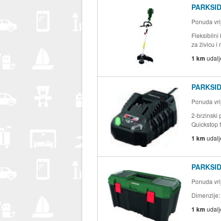
PARKSIDE
Ponuda vrij
Fleksibilni
za živicu i
1 km
udal
PARKSID
Ponuda vrij
2-brzinski 
Quickstop f
1 km
udal
PARKSIDE
Ponuda vrij
Dimenzije:
1 km
udal