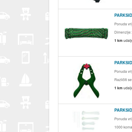
PARKSID
Ponuda vrij
Dimenzije:
1 km
udal
PARKSIDE
Ponuda vrij
Različiti s
1 km
udal
PARKSIDE
Ponuda vrij
1000 komad