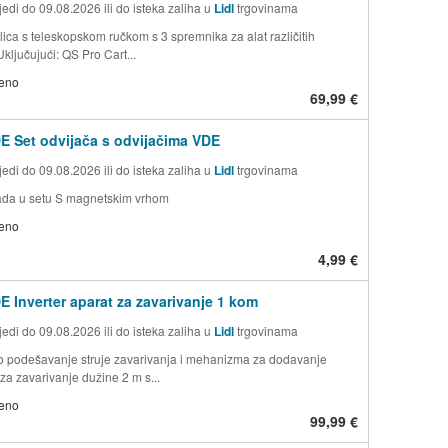
edi do 09.08.2026 ili do isteka zaliha u
Lidl
trgovinama
ica s teleskopskom ručkom s 3 spremnika za alat različitih
ključujući: QS Pro Cart...
jeno
69,99 €
 Set odvijača s odvijačima VDE
edi do 09.08.2026 ili do isteka zaliha u
Lidl
trgovinama
mada u setu S magnetskim vrhom
jeno
4,99 €
 Inverter aparat za zavarivanje 1 kom
edi do 09.08.2026 ili do isteka zaliha u
Lidl
trgovinama
 podešavanje struje zavarivanja i mehanizma za dodavanje
za zavarivanje dužine 2 m s...
jeno
99,99 €