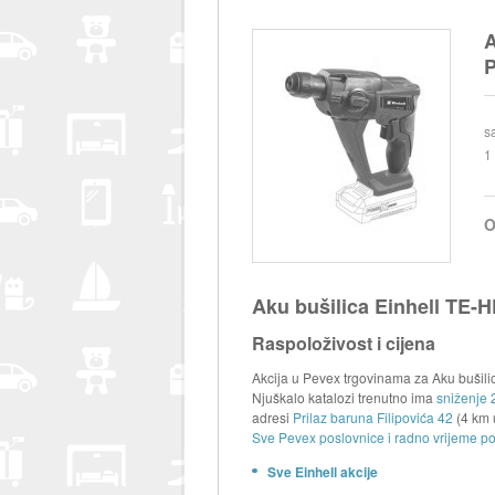
A
P
s
1
O
Aku bušilica Einhell TE-H
Raspoloživost i cijena
Akcija u Pevex trgovinama za Aku bušilic
Njuškalo katalozi trenutno ima
sniženje 2
adresi
Prilaz baruna Filipovića 42
(4 km 
Sve Pevex poslovnice i radno vrijeme po
Sve Einhell akcije