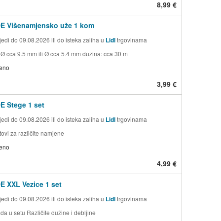
8,99 €
E Višenamjensko uže 1 kom
edi do 09.08.2026 ili do isteka zaliha u
Lidl
trgovinama
 Ø cca 9.5 mm ili Ø cca 5.4 mm dužina: cca 30 m
jeno
3,99 €
 Stege 1 set
edi do 09.08.2026 ili do isteka zaliha u
Lidl
trgovinama
etovi za različite namjene
jeno
4,99 €
 XXL Vezice 1 set
edi do 09.08.2026 ili do isteka zaliha u
Lidl
trgovinama
a u setu Različite dužine i debljine