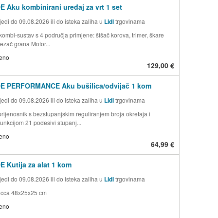
 Aku kombinirani uređaj za vrt 1 set
edi do 09.08.2026 ili do isteka zaliha u
Lidl
trgovinama
 kombi-sustav s 4 područja primjene: šišač korova, trimer, škare
 rezač grana Motor...
jeno
129,00 €
E PERFORMANCE Aku bušilica/odvijač 1 kom
edi do 09.08.2026 ili do isteka zaliha u
Lidl
trgovinama
prijenosnik s bezstupanjskim reguliranjem broja okretaja i
unkcijom 21 podesivi stupanj...
jeno
64,99 €
 Kutija za alat 1 kom
edi do 09.08.2026 ili do isteka zaliha u
Lidl
trgovinama
 cca 48x25x25 cm
jeno