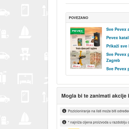
POVEZANO
Sve Pevex a
Pevex kata
Prikaži sve
Sve Pevex 
Zagreb
Sve Pevex 
Mogla bi te zanimati akcije i
Pozicioniranje na listi može biti određ
* najniža cijena proizvoda u razdoblju