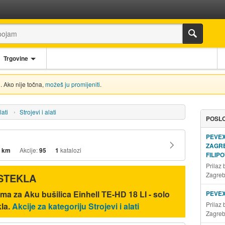
Trgovine
. Ako nije točna,
možeš ju promijeniti
.
lati
Strojevi i alati
POSLO
PEVE
ZAGR
 km
Akcije:
95
1
katalozi
FILIP
Prilaz
Zagre
ISTEKLA
ma za Aku bušilica Einhell TE-HD 18 LI - solo
PEVE
Prilaz
kla.
Akcije za kategoriju Strojevi i alati
Zagre