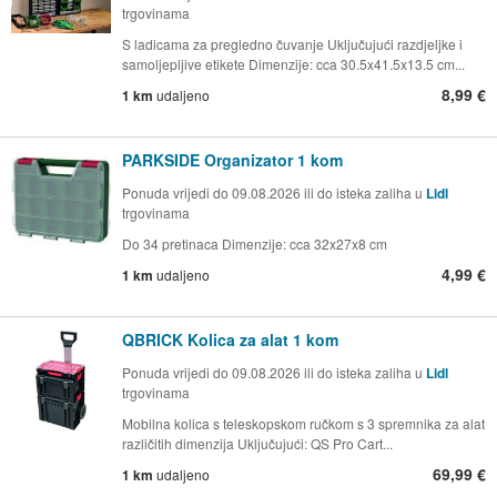
trgovinama
S ladicama za pregledno čuvanje Uključujući razdjeljke i
samoljepljive etikete Dimenzije: cca 30.5x41.5x13.5 cm...
8,99 €
1 km
udaljeno
PARKSIDE Organizator 1 kom
Ponuda vrijedi do 09.08.2026 ili do isteka zaliha u
Lidl
trgovinama
Do 34 pretinaca Dimenzije: cca 32x27x8 cm
4,99 €
1 km
udaljeno
QBRICK Kolica za alat 1 kom
Ponuda vrijedi do 09.08.2026 ili do isteka zaliha u
Lidl
trgovinama
Mobilna kolica s teleskopskom ručkom s 3 spremnika za alat
različitih dimenzija Uključujući: QS Pro Cart...
69,99 €
1 km
udaljeno