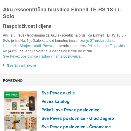
Aku ekscentrična brusilica Einhell TE-RS 18 Li -
Solo
Raspoloživost i cijena
Akcija u Pevex trgovinama za Aku ekscentrična brusilica Einhell TE-RS 18 Li -
Solo je istekla. Njuškalo katalozi trenutno ima
sniženje 27 proizvoda za
kategoriju Strojevi i alati
.
Pevex
poslovnica na adresi
Prilaz baruna Filipovića
42
(4 km udaljeno) otvorena je danas od
07:30
do
21:00
Sve Pevex poslovnice i radno vrijeme poslovnica.
Sve Einhell akcije
POVEZANO
Sve Pevex akcije
Pevex katalog
Prikaži sve Pevex poslovnice
Sve Pevex poslovnice - Grad Zagreb
Sve Pevex poslovnice - Črnomerec