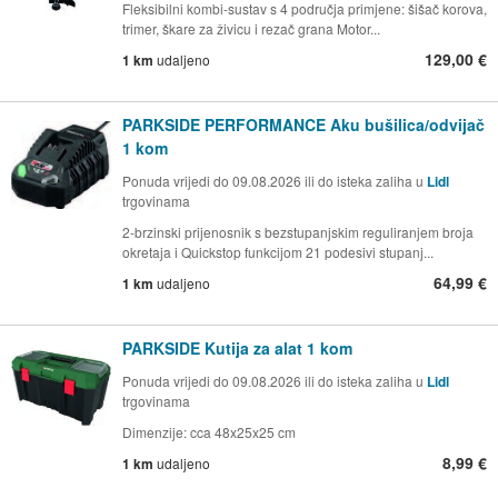
Fleksibilni kombi-sustav s 4 područja primjene: šišač korova,
trimer, škare za živicu i rezač grana Motor...
129,00 €
1 km
udaljeno
PARKSIDE PERFORMANCE Aku bušilica/odvijač
1 kom
Ponuda vrijedi do 09.08.2026 ili do isteka zaliha u
Lidl
trgovinama
2-brzinski prijenosnik s bezstupanjskim reguliranjem broja
okretaja i Quickstop funkcijom 21 podesivi stupanj...
64,99 €
1 km
udaljeno
PARKSIDE Kutija za alat 1 kom
Ponuda vrijedi do 09.08.2026 ili do isteka zaliha u
Lidl
trgovinama
Dimenzije: cca 48x25x25 cm
8,99 €
1 km
udaljeno