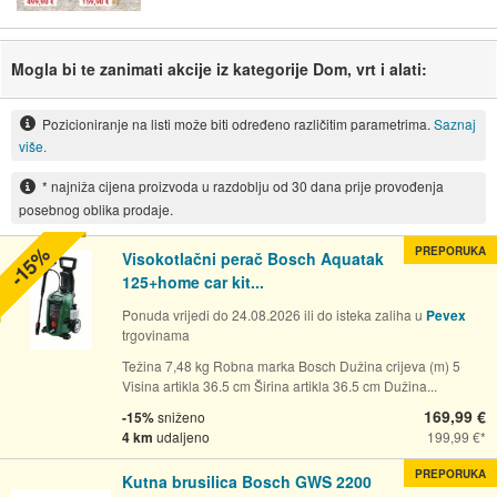
Mogla bi te zanimati akcije iz kategorije Dom, vrt i alati:
Pozicioniranje na listi može biti određeno različitim parametrima.
Saznaj
više.
* najniža cijena proizvoda u razdoblju od 30 dana prije provođenja
posebnog oblika prodaje.
-15%
PREPORUKA
Visokotlačni perač Bosch Aquatak
125+home car kit...
Ponuda vrijedi do 24.08.2026 ili do isteka zaliha u
Pevex
trgovinama
Težina 7,48 kg Robna marka Bosch Dužina crijeva (m) 5
Visina artikla 36.5 cm Širina artikla 36.5 cm Dužina...
169,99 €
-15%
sniženo
4 km
udaljeno
199,99 €
PREPORUKA
Kutna brusilica Bosch GWS 2200