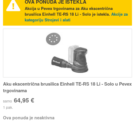
OVA PONUDA JE ISTEKLA
Akcija u Pevex trgovinama za Aku ekscentrična
brusilica Einhell TE-RS 18 Li - Solo je istekla.
Akcije za
kategoriju Strojevi i alati
Aku ekscentrična brusilica Einhell TE-RS 18 Li - Solo u Pevex
trgovinama
64,95 €
samo
1 pak.
Ova ponuda je neaktivna