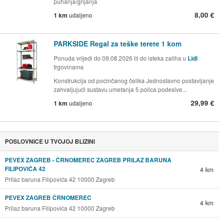
puhanja/grijanja
8,00 €
1 km
udaljeno
PARKSIDE Regal za teške terete 1 kom
Ponuda vrijedi do 09.08.2026 ili do isteka zaliha u
Lidl
trgovinama
Konstrukcija od pocinčanog čelika Jednostavno postavljanje
zahvaljujući sustavu umetanja 5 polica podesive...
29,99 €
1 km
udaljeno
POSLOVNICE U TVOJOJ BLIZINI
PEVEX ZAGREB - ČRNOMEREC ZAGREB PRILAZ BARUNA
FILIPOVIĆA 42
4 km
Prilaz baruna Filipovića 42 10000 Zagreb
PEVEX ZAGREB ČRNOMEREC
4 km
Prilaz baruna Filipovića 42 10000 Zagreb