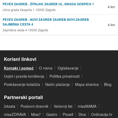
PEVEX ZAGREB - ŽITNJAK ZAGREB UL. GRADA GOSPIĆA 1
4 km
Ulica grada Gospića 1 10000 Zagreb
PEVEX ZAGREB - NOVI ZAGREB ZAGREB-NOVI ZAGREB
SAJMIŠNA CESTA 4
4 km
Sajmišna cesta 4 10000 Zagreb
Korisni linkovi
Kontakt i pomoć
O nama
Oglašavanje
Uvjeti i pravila korištenja
Politika privatnosti
Podešavanje kolačića
Način plaćanja
Mapa stranica
Blog
Partnerski portali
24sata
Poslovni dnevnik
Večernji list
missMAMA
missZDRAVA
Miss7
Gastro
Pixsell
Diva
Ordinacija.hr