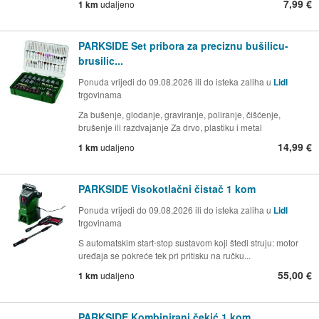
7,99 €
1 km
udaljeno
PARKSIDE Set pribora za preciznu bušilicu-
brusilic...
Ponuda vrijedi do 09.08.2026 ili do isteka zaliha u
Lidl
trgovinama
Za bušenje, glodanje, graviranje, poliranje, čišćenje,
brušenje ili razdvajanje Za drvo, plastiku i metal
14,99 €
1 km
udaljeno
PARKSIDE Visokotlačni čistač 1 kom
Ponuda vrijedi do 09.08.2026 ili do isteka zaliha u
Lidl
trgovinama
S automatskim start-stop sustavom koji štedi struju: motor
uređaja se pokreće tek pri pritisku na ručku...
55,00 €
1 km
udaljeno
PARKSIDE Kombinirani čekić 1 kom