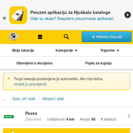
Preuzmi aplikaciju za Njuškalo kataloge
Gdje su akcije? Besplatno preuzimanje aplikacije!
PREDAJ OGLAS
Moja lokacija
Kategorije
Trgovine
Obavijesti o akcijama
Popis za kupnju
Tvoja lokacija postavljena je automatski. Ako nije točna,
možeš ju promijeniti
.
Dom, vrt i alati
Strojevi i alati
Pevex
Zatvoreno
Udaljenost:
4 km
Akcije:
95
1
katalozi