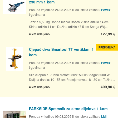
230 mm 1 kom
Ponuda vrijedi do 24.08.2026 ili do isteka zaliha u
Pevex
trgovinama
Težina 5,50 kg Robna marka Bosch Visina artikla 14 cm
Širina artikla 11 cm Dužina artikla 47.5 cm Snaga (W)...
127,99 €
4 km
udaljeno
PREPORUKA
Cjepač drva Smartool 7T vertiklani 1
kom
Ponuda vrijedi do 24.08.2026 ili do isteka zaliha u
Pevex
trgovinama
Sila cijepanja: 7 tona Motor: 230V~50Hz Snaga: 3000 W
Duljina drveta: 10 - 55 cm Promjer drveta: 8 - 30 cm Težina...
499,90 €
4 km
udaljeno
PARKSIDE Spremnik za sitne dijelove 1 kom
Ponuda vrijedi do 09.08.2026 ili do isteka zaliha u
Lidl