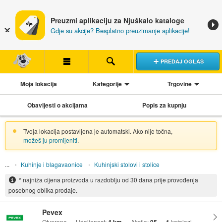
Preuzmi aplikaciju za Njuškalo kataloge
Gdje su akcije? Besplatno preuzimanje aplikacije!
PREDAJ OGLAS
Moja lokacija
Kategorije
Trgovine
Obavijesti o akcijama
Popis za kupnju
Tvoja lokacija postavljena je automatski. Ako nije točna,
možeš ju promijeniti
.
Kuhinje i blagavaonice
Kuhinjski stolovi i stolice
* najniža cijena proizvoda u razdoblju od 30 dana prije provođenja
posebnog oblika prodaje.
Pevex
Otvoreno
Udaljenost:
Akcije:
katalozi