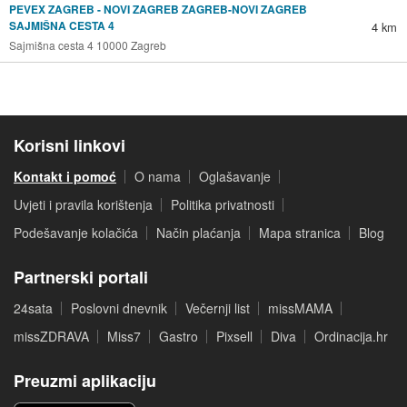
PEVEX ZAGREB - NOVI ZAGREB ZAGREB-NOVI ZAGREB
SAJMIŠNA CESTA 4
4 km
Sajmišna cesta 4 10000 Zagreb
Korisni linkovi
Kontakt i pomoć
O nama
Oglašavanje
Uvjeti i pravila korištenja
Politika privatnosti
Podešavanje kolačića
Način plaćanja
Mapa stranica
Blog
Partnerski portali
24sata
Poslovni dnevnik
Večernji list
missMAMA
missZDRAVA
Miss7
Gastro
Pixsell
Diva
Ordinacija.hr
Preuzmi aplikaciju