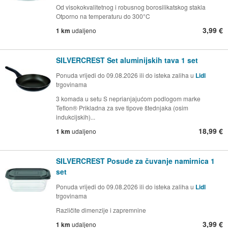
Od visokokvalitetnog i robusnog borosilikatskog stakla
Otporno na temperaturu do 300°C
3,99 €
1 km
udaljeno
SILVERCREST Set aluminijskih tava 1 set
Ponuda vrijedi do 09.08.2026 ili do isteka zaliha u
Lidl
trgovinama
3 komada u setu S neprianjajućom podlogom marke
Teflon® Prikladna za sve tipove štednjaka (osim
indukcijskih)...
18,99 €
1 km
udaljeno
SILVERCREST Posude za čuvanje namirnica 1
set
Ponuda vrijedi do 09.08.2026 ili do isteka zaliha u
Lidl
trgovinama
Različite dimenzije i zapremnine
3,99 €
1 km
udaljeno