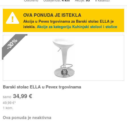
4 km
95
1
OVA PONUDA JE ISTEKLA
Akcija u Pevex trgovinama za Barski stolac ELLA je
istekla.
Akcije za kategoriju Kuhinjski stolovi i stolice
-30%
Barski stolac ELLA u Pevex trgovinama
34,99 €
samo
49,99 €
1 kom.
Ova ponuda je neaktivna