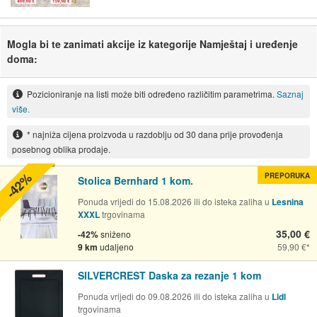
Mogla bi te zanimati akcije iz kategorije Namještaj i uređenje
doma:
Pozicioniranje na listi može biti određeno različitim parametrima.
Saznaj
više.
* najniža cijena proizvoda u razdoblju od 30 dana prije provođenja
posebnog oblika prodaje.
-42%
PREPORUKA
Stolica Bernhard 1 kom.
Ponuda vrijedi do 15.08.2026 ili do isteka zaliha u
Lesnina
XXXL
trgovinama
35,00 €
-42%
sniženo
9 km
udaljeno
59,90 €
SILVERCREST Daska za rezanje 1 kom
Ponuda vrijedi do 09.08.2026 ili do isteka zaliha u
Lidl
trgovinama