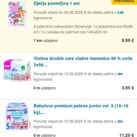
PREPORUKA
Dječja posteljina 1 set
Ponuda vrijedi do 09.08.2026 ili do isteka zaliha u
Lidl
trgovinama
S patentnim zatvaračem Dimenzije: 1x jastučnica cca 60x80
cm i 1x navlaka za pokrivač cca 140x200 cm
9,99 €
1 km
udaljeno
Violeta double care vlažne maramice 99 % voda
3x56...
Ponuda vrijedi do 15.08.2026 ili do isteka zaliha u
dm
trgovinama
3,95 €
0 m
udaljeno
Babylove premium pelene junior vel. 5 (10–16
kg),...
Ponuda vrijedi do 15.08.2026 ili do isteka zaliha u
dm
trgovinama
11,20 €
0 m
udaljeno