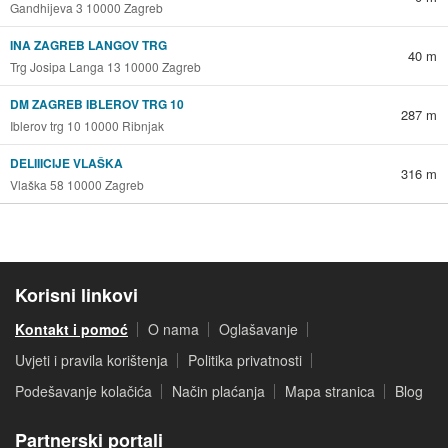
Gandhijeva 3 10000 Zagreb
INA ZAGREB LANGOV TRG
40 m
Trg Josipa Langa 13 10000 Zagreb
DM ZAGREB IBLEROV TRG 10
287 m
Iblerov trg 10 10000 Ribnjak
DELIIICIJE VLAŠKA
316 m
Vlaška 58 10000 Zagreb
Korisni linkovi
Kontakt i pomoć
O nama
Oglašavanje
Uvjeti i pravila korištenja
Politika privatnosti
Podešavanje kolačića
Način plaćanja
Mapa stranica
Blog
Partnerski portali