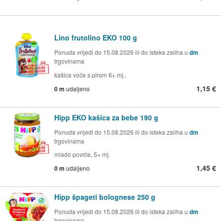
Lino frutolino EKO 100 g
Ponuda vrijedi do 15.08.2026 ili do isteka zaliha u
dm
trgovinama
kašica voće s pirom 6+ mj.,
1,15 €
0 m
udaljeno
Hipp EKO kašica za bebe 190 g
Ponuda vrijedi do 15.08.2026 ili do isteka zaliha u
dm
trgovinama
mlado povrće, 5+ mj.
1,45 €
0 m
udaljeno
Hipp špageti bolognese 250 g
Ponuda vrijedi do 15.08.2026 ili do isteka zaliha u
dm
trgovinama