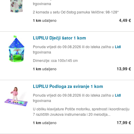
trgovinama
2 komada u setu Od čistog pamuka Veličine: 98-128*
4,49 €
1 km
udaljeno
LUPILU Dječji šator 1 kom
Ponuda vrijedi do 09.08.2026 ili do isteka zaliha u
Lidl
trgovinama
Dimenzije: cca 100x145 cm
13,99 €
1 km
udaljeno
LUPILU Podloga za sviranje 1 kom
Ponuda vrijedi do 09.08.2026 ili do isteka zaliha u
Lidl
trgovinama
U obliku klavijature Potiče motoriku, spretnost i koordinaciju
7 različitih zvukova instrumenata i 20 melodija...
17,99 €
1 km
udaljeno