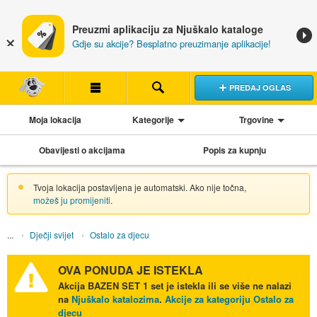
Preuzmi aplikaciju za Njuškalo kataloge
Gdje su akcije? Besplatno preuzimanje aplikacije!
PREDAJ OGLAS
Moja lokacija
Kategorije
Trgovine
Obavijesti o akcijama
Popis za kupnju
Tvoja lokacija postavljena je automatski. Ako nije točna,
možeš ju promijeniti
.
Dječji svijet
Ostalo za djecu
OVA PONUDA JE ISTEKLA
Akcija
BAZEN SET 1 set
je istekla ili se više ne nalazi
na
Njuškalo katalozima
.
Akcije za kategoriju Ostalo za
djecu