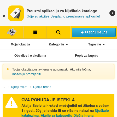
Preuzmi aplikaciju za Njuškalo kataloge
Gdje su akcije? Besplatno preuzimanje aplikacije!
PREDAJ OGLAS
Moja lokacija
Kategorije
Trgovine
Obavijesti o akcijama
Popis za kupnju
Tvoja lokacija postavljena je automatski. Ako nije točna,
možeš ju promijeniti
.
Dječji svijet
Dječja hrana
OVA PONUDA JE ISTEKLA
Akcija
Bebivita hrskavi medvjedići od žitarica s voćem
1+ god., 30g
je istekla ili se više ne nalazi na
Njuškalo
katalozima
.
Akcije za kategoriju Dječja hrana