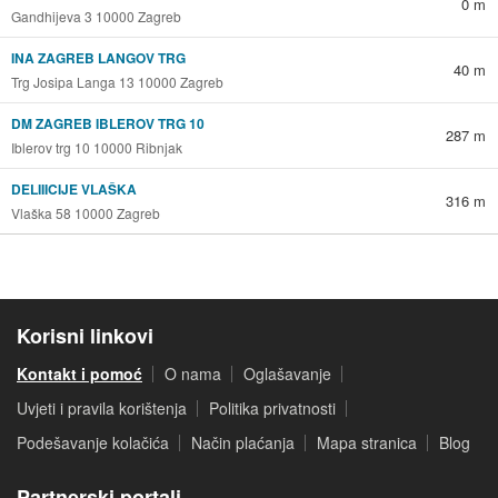
0 m
Gandhijeva 3 10000 Zagreb
INA ZAGREB LANGOV TRG
40 m
Trg Josipa Langa 13 10000 Zagreb
DM ZAGREB IBLEROV TRG 10
287 m
Iblerov trg 10 10000 Ribnjak
DELIIICIJE VLAŠKA
316 m
Vlaška 58 10000 Zagreb
Korisni linkovi
Kontakt i pomoć
O nama
Oglašavanje
Uvjeti i pravila korištenja
Politika privatnosti
Podešavanje kolačića
Način plaćanja
Mapa stranica
Blog
Partnerski portali