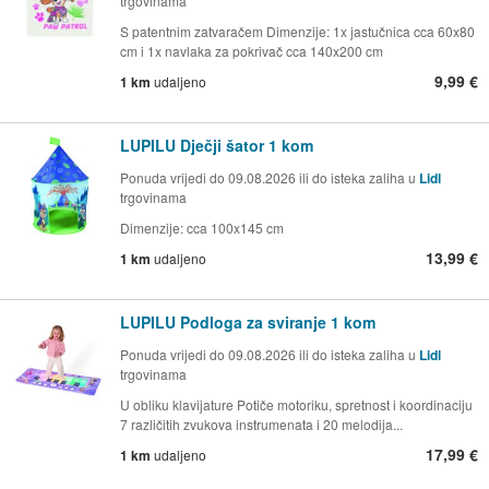
trgovinama
S patentnim zatvaračem Dimenzije: 1x jastučnica cca 60x80
cm i 1x navlaka za pokrivač cca 140x200 cm
9,99 €
1 km
udaljeno
LUPILU Dječji šator 1 kom
Ponuda vrijedi do 09.08.2026 ili do isteka zaliha u
Lidl
trgovinama
Dimenzije: cca 100x145 cm
13,99 €
1 km
udaljeno
LUPILU Podloga za sviranje 1 kom
Ponuda vrijedi do 09.08.2026 ili do isteka zaliha u
Lidl
trgovinama
U obliku klavijature Potiče motoriku, spretnost i koordinaciju
7 različitih zvukova instrumenata i 20 melodija...
17,99 €
1 km
udaljeno