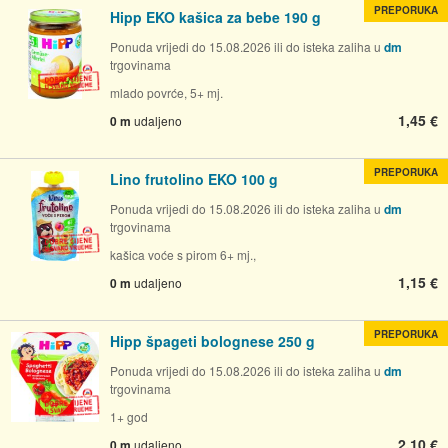
PREPORUKA
Hipp EKO kašica za bebe 190 g
Ponuda vrijedi do 15.08.2026 ili do isteka zaliha u
dm
trgovinama
mlado povrće, 5+ mj.
1,45 €
0 m
udaljeno
PREPORUKA
Lino frutolino EKO 100 g
Ponuda vrijedi do 15.08.2026 ili do isteka zaliha u
dm
trgovinama
kašica voće s pirom 6+ mj.,
1,15 €
0 m
udaljeno
PREPORUKA
Hipp špageti bolognese 250 g
Ponuda vrijedi do 15.08.2026 ili do isteka zaliha u
dm
trgovinama
1+ god
2,10 €
0 m
udaljeno