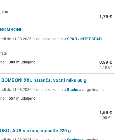
ljeno
1,79 €
 BOMBONI
edi do 11.08.2026 ili do isteka zaliha u
SPAR - INTERSPAR
a
rste
0,99 €
eno
383 m
udaljeno
1,19 €
 BOMBONI XXL naranča, voćni miks 60 g
edi do 11.08.2026 ili do isteka zaliha u
Studenac
trgovinama
eno
557 m
udaljeno
1,69 €
1,99 €
OKOLADA s rižom, noisette 220 g
edi do 11.08.2026 ili do isteka zaliha u
Studenac
trgovinama