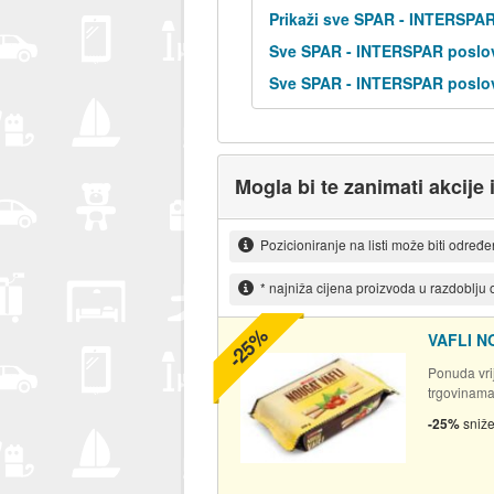
Prikaži sve SPAR - INTERSPA
Sve SPAR - INTERSPAR poslov
Sve SPAR - INTERSPAR poslov
Mogla bi te zanimati akcije 
Pozicioniranje na listi može biti određ
* najniža cijena proizvoda u razdoblju
-25%
VAFLI N
Ponuda vrij
trgovinam
-25%
sniž