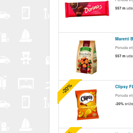
557 m
uda
Maretti 
Ponuda vrij
557 m
uda
-20%
Clipsy F
Ponuda vrij
-20%
sniž