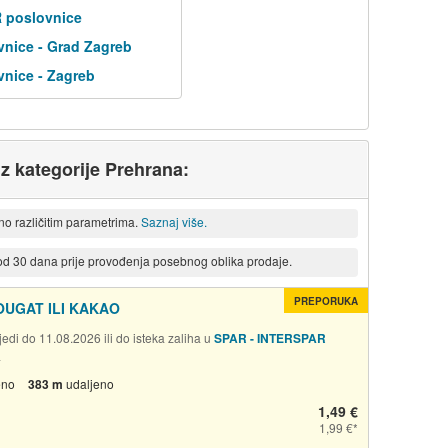
R poslovnice
nice - Grad Zagreb
nice - Zagreb
iz kategorije Prehrana:
eno različitim parametrima.
Saznaj više.
 od 30 dana prije provođenja posebnog oblika prodaje.
PREPORUKA
OUGAT ILI KAKAO
edi do 11.08.2026 ili do isteka zaliha u
SPAR - INTERSPAR
a
eno
383 m
udaljeno
1,49 €
1,99 €