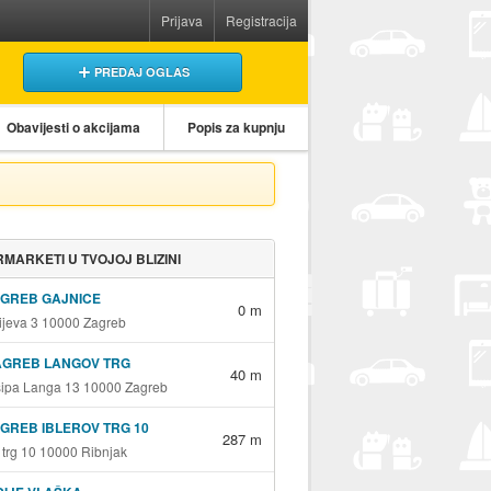
Prijava
Registracija
PREDAJ OGLAS
Obavijesti o akcijama
Popis za kupnju
MARKETI U TVOJOJ BLIZINI
AGREB GAJNICE
0 m
jeva 3 10000 Zagreb
AGREB LANGOV TRG
40 m
sipa Langa 13 10000 Zagreb
GREB IBLEROV TRG 10
287 m
v trg 10 10000 Ribnjak