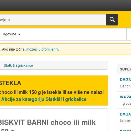
Trgovine
. Ako nije točna,
možeš ju promijeniti
.
Slatkiši i grickalice
SUPER
DM Z
ISTEKLA
Gandhi
oco ili milk 150 g
je istekla ili se više ne nalazi
INA Z
.
Akcije za kategoriju Slatkiši i grickalice
Trg Jo
DM ZA
BISKVIT BARNI choco ili milk
Iblero
150 g