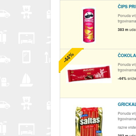
ČIPS PR
Ponuda vrij
trgovinam
383 m
uda
-44%
ČOKOLAD
Ponuda vrij
trgovinam
-44%
sniž
GRICKAL
Ponuda vrij
trgovinam
razne vrste
383 m
uda