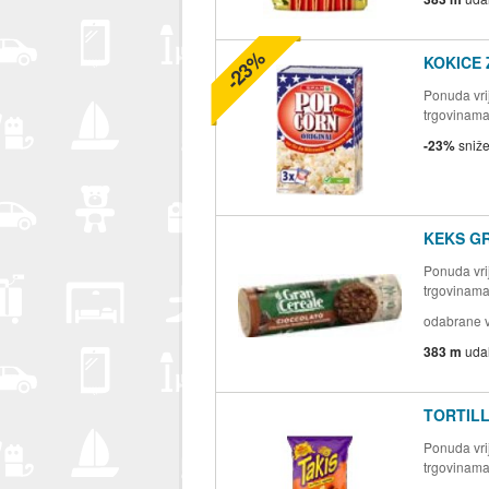
-23%
KOKICE
Ponuda vrij
trgovinam
-23%
sniž
KEKS G
Ponuda vrij
trgovinam
odabrane v
383 m
uda
TORTILL
Ponuda vrij
trgovinam