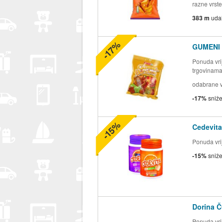
razne vrste
383 m
uda
-17%
GUMENI
Ponuda vrij
trgovinam
odabrane v
-17%
sniž
-15%
Cedevita
Ponuda vrij
-15%
sniž
Dorina Č
Ponuda vrij