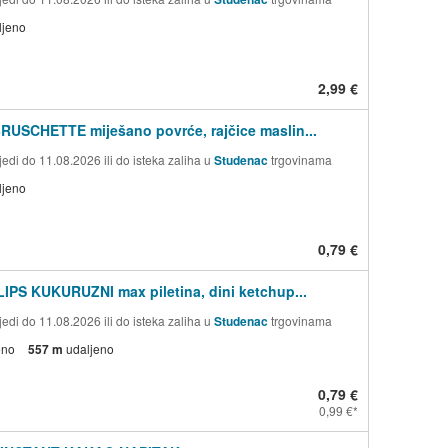
ljeno
2,99 €
BRUSCHETTE miješano povrće, rajčice maslin...
edi do 11.08.2026 ili do isteka zaliha u
Studenac
trgovinama
ljeno
0,79 €
LIPS KUKURUZNI max piletina, dini ketchup...
edi do 11.08.2026 ili do isteka zaliha u
Studenac
trgovinama
eno
557 m
udaljeno
0,79 €
0,99 €