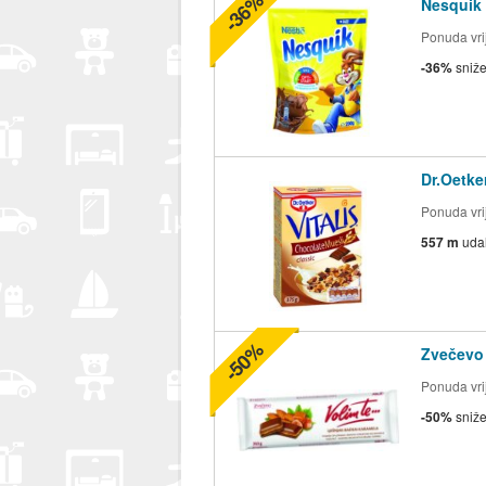
-36%
Nesquik
Ponuda vrij
-36%
sniž
Dr.Oetke
Ponuda vrij
557 m
uda
-50%
Zvečevo
Ponuda vrij
-50%
sniž