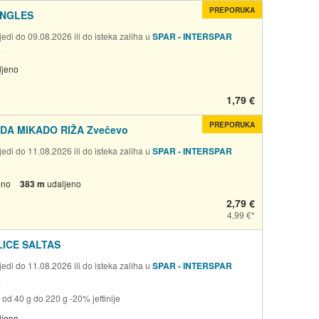
PREPORUKA
INGLES
edi do 09.08.2026 ili do isteka zaliha u
SPAR - INTERSPAR
a
ljeno
1,79 €
PREPORUKA
A MIKADO RIŽA Zvečevo
edi do 11.08.2026 ili do isteka zaliha u
SPAR - INTERSPAR
a
eno
383 m
udaljeno
2,79 €
4,99 €
ICE SALTAS
edi do 11.08.2026 ili do isteka zaliha u
SPAR - INTERSPAR
a
 od 40 g do 220 g -20% jeftinije
ljeno