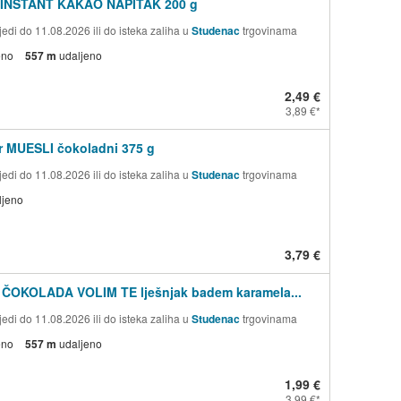
 INSTANT KAKAO NAPITAK 200 g
edi do 11.08.2026 ili do isteka zaliha u
Studenac
trgovinama
eno
557 m
udaljeno
2,49 €
3,89 €
r MUESLI čokoladni 375 g
edi do 11.08.2026 ili do isteka zaliha u
Studenac
trgovinama
ljeno
3,79 €
 ČOKOLADA VOLIM TE lješnjak badem karamela...
edi do 11.08.2026 ili do isteka zaliha u
Studenac
trgovinama
eno
557 m
udaljeno
1,99 €
3,99 €