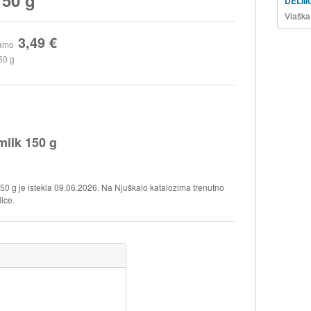
DELII
Vlaška
3,49 €
amo
50 g
milk 150 g
50 g je istekla 09.06.2026. Na Njuškalo katalozima trenutno
lice.