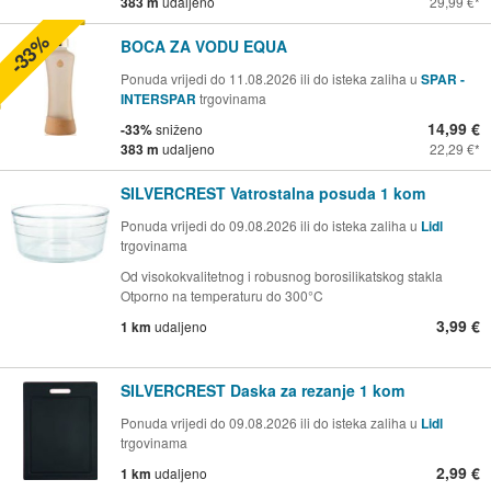
383 m
udaljeno
29,99 €
-33%
BOCA ZA VODU EQUA
Ponuda vrijedi do 11.08.2026 ili do isteka zaliha u
SPAR -
INTERSPAR
trgovinama
14,99 €
-33%
sniženo
383 m
udaljeno
22,29 €
SILVERCREST Vatrostalna posuda 1 kom
Ponuda vrijedi do 09.08.2026 ili do isteka zaliha u
Lidl
trgovinama
Od visokokvalitetnog i robusnog borosilikatskog stakla
Otporno na temperaturu do 300°C
3,99 €
1 km
udaljeno
SILVERCREST Daska za rezanje 1 kom
Ponuda vrijedi do 09.08.2026 ili do isteka zaliha u
Lidl
trgovinama
2,99 €
1 km
udaljeno