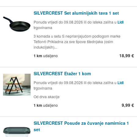
SILVERCREST Set aluminijskih tava 1 set
Ponuda vrijedi do 09.08.2026 ili do isteka zaliha u
Lidl
trgovinama
3 komada u setu S neprianjajućom podlogom marke
Teflon® Prikladna za sve tipove štednjaka (osim
indukcijskih)...
18,99 €
1 km
udaljeno
SILVERCREST Etažer 1 kom
Ponuda vrijedi do 09.08.2026 ili do isteka zaliha u
Lidl
trgovinama
Od drva akacije
9,99 €
1 km
udaljeno
SILVERCREST Posude za čuvanje namirnica 1
set