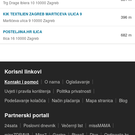
Trg Drage Iblera 10 10000 Zagreb
KIK TEXTILIEN ZAGREB MARTICEVA ULICA 9
396 m
Martićeva ulica 9 10000 Zagreb
POSTELJINA.HR ILICA
682 m
Ilica 16 10000 Zagreb
Korisni linkovi
Kontakt i pomoć
O nama
Oglašavanje
Uvjeti i pravila korištenja
Politika privatnosti
Podešavanje kolačića
Način plaćanja
Mapa stranica
Blog
Partnerski portali
24sata
Poslovni dnevnik
Večernji list
missMAMA
missZDRAVA
Miss7
Gastro
Pixsell
Diva
Ordinacija.hr