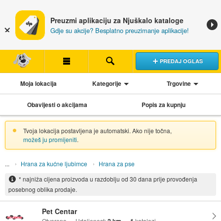
Preuzmi aplikaciju za Njuškalo kataloge
Gdje su akcije? Besplatno preuzimanje aplikacije!
PREDAJ OGLAS
Moja lokacija
Kategorije
Trgovine
Obavijesti o akcijama
Popis za kupnju
Tvoja lokacija postavljena je automatski. Ako nije točna,
možeš ju promijeniti
.
Hrana za kućne ljubimce
Hrana za pse
* najniža cijena proizvoda u razdoblju od 30 dana prije provođenja
posebnog oblika prodaje.
Pet Centar
Otvoreno
Udaljenost:
katalozi