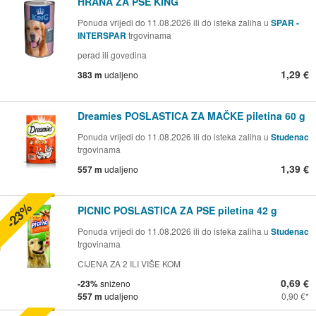
HRANA ZA PSE KING
Ponuda vrijedi do 11.08.2026 ili do isteka zaliha u
SPAR -
INTERSPAR
trgovinama
perad ili govedina
1,29 €
383 m
udaljeno
Dreamies POSLASTICA ZA MAČKE piletina 60 g
Ponuda vrijedi do 11.08.2026 ili do isteka zaliha u
Studenac
trgovinama
1,39 €
557 m
udaljeno
-23%
PICNIC POSLASTICA ZA PSE piletina 42 g
Ponuda vrijedi do 11.08.2026 ili do isteka zaliha u
Studenac
trgovinama
CIJENA ZA 2 ILI VIŠE KOM
0,69 €
-23%
sniženo
557 m
udaljeno
0,90 €