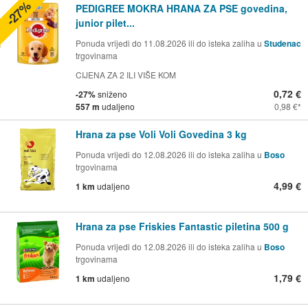
-27%
PEDIGREE MOKRA HRANA ZA PSE govedina,
junior pilet...
Ponuda vrijedi do 11.08.2026 ili do isteka zaliha u
Studenac
trgovinama
CIJENA ZA 2 ILI VIŠE KOM
0,72 €
-27%
sniženo
557 m
udaljeno
0,98 €
Hrana za pse Voli Voli Govedina 3 kg
Ponuda vrijedi do 12.08.2026 ili do isteka zaliha u
Boso
trgovinama
4,99 €
1 km
udaljeno
Hrana za pse Friskies Fantastic piletina 500 g
Ponuda vrijedi do 12.08.2026 ili do isteka zaliha u
Boso
trgovinama
1,79 €
1 km
udaljeno