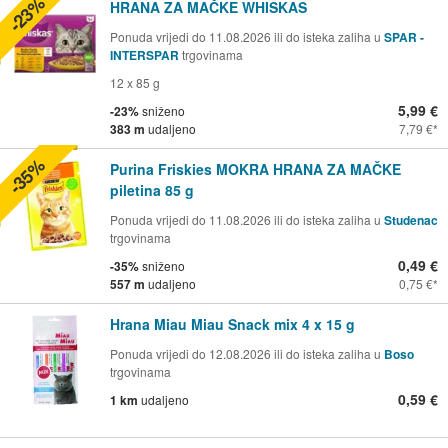
-23%
HRANA ZA MAČKE WHISKAS
Ponuda vrijedi do 11.08.2026 ili do isteka zaliha u
SPAR -
INTERSPAR
trgovinama
12 x 85 g
5,99 €
-23%
sniženo
383 m
udaljeno
7,79 €
-35%
Purina Friskies MOKRA HRANA ZA MAČKE
piletina 85 g
Ponuda vrijedi do 11.08.2026 ili do isteka zaliha u
Studenac
trgovinama
0,49 €
-35%
sniženo
557 m
udaljeno
0,75 €
Hrana Miau Miau Snack mix 4 x 15 g
Ponuda vrijedi do 12.08.2026 ili do isteka zaliha u
Boso
trgovinama
0,59 €
1 km
udaljeno