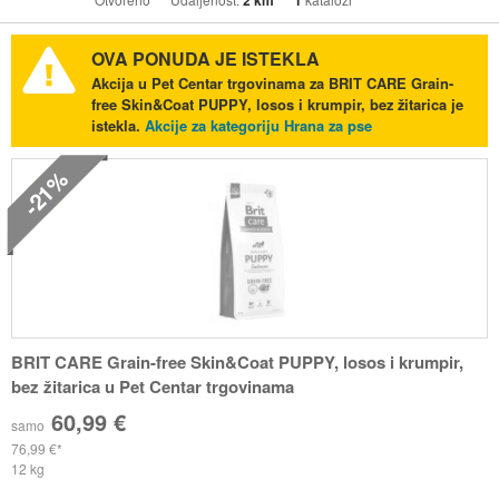
2 km
1
OVA PONUDA JE ISTEKLA
Akcija u Pet Centar trgovinama za BRIT CARE Grain-
free Skin&Coat PUPPY, losos i krumpir, bez žitarica je
istekla.
Akcije za kategoriju Hrana za pse
-21%
BRIT CARE Grain-free Skin&Coat PUPPY, losos i krumpir,
bez žitarica u Pet Centar trgovinama
60,99 €
samo
76,99 €
12 kg