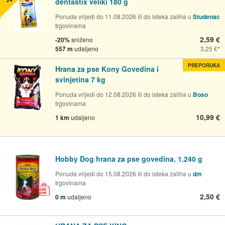
dentastix veliki 180 g
Ponuda vrijedi do 11.08.2026 ili do isteka zaliha u
Studenac
trgovinama
2,59 €
-20%
sniženo
557 m
udaljeno
3,25 €
PREPORUKA
Hrana za pse Kony Govedina i
svinjetina 7 kg
Ponuda vrijedi do 12.08.2026 ili do isteka zaliha u
Boso
trgovinama
10,99 €
1 km
udaljeno
Hobby Dog hrana za pse govedina, 1.240 g
Ponuda vrijedi do 15.08.2026 ili do isteka zaliha u
dm
trgovinama
2,50 €
0 m
udaljeno