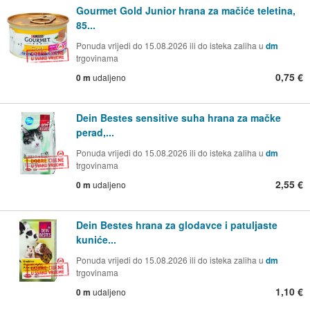
Gourmet Gold Junior hrana za mačiće teletina,
85...
Ponuda vrijedi do 15.08.2026 ili do isteka zaliha u
dm
trgovinama
0,75 €
0 m
udaljeno
Dein Bestes sensitive suha hrana za mačke
perad,...
Ponuda vrijedi do 15.08.2026 ili do isteka zaliha u
dm
trgovinama
2,55 €
0 m
udaljeno
Dein Bestes hrana za glodavce i patuljaste
kuniće...
Ponuda vrijedi do 15.08.2026 ili do isteka zaliha u
dm
trgovinama
1,10 €
0 m
udaljeno