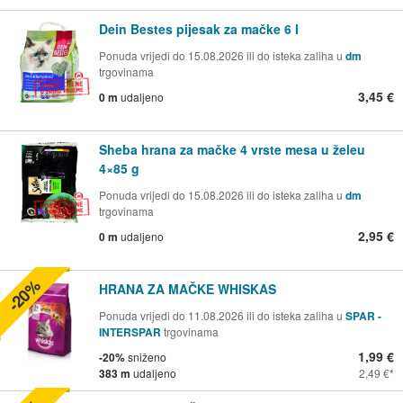
Dein Bestes pijesak za mačke 6 l
Ponuda vrijedi do 15.08.2026 ili do isteka zaliha u
dm
trgovinama
3,45 €
0 m
udaljeno
Sheba hrana za mačke 4 vrste mesa u želeu
4×85 g
Ponuda vrijedi do 15.08.2026 ili do isteka zaliha u
dm
trgovinama
2,95 €
0 m
udaljeno
-20%
HRANA ZA MAČKE WHISKAS
Ponuda vrijedi do 11.08.2026 ili do isteka zaliha u
SPAR -
INTERSPAR
trgovinama
1,99 €
-20%
sniženo
383 m
udaljeno
2,49 €