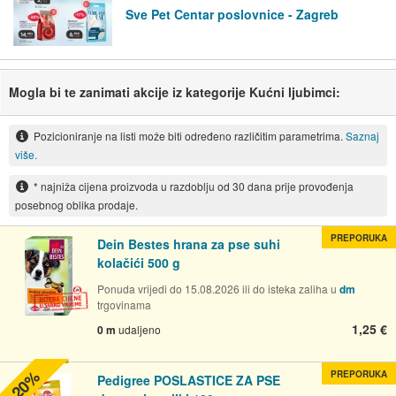
Sve Pet Centar poslovnice - Zagreb
Mogla bi te zanimati akcije iz kategorije Kućni ljubimci:
Pozicioniranje na listi može biti određeno različitim parametrima.
Saznaj
više.
* najniža cijena proizvoda u razdoblju od 30 dana prije provođenja
posebnog oblika prodaje.
PREPORUKA
Dein Bestes hrana za pse suhi
kolačići 500 g
Ponuda vrijedi do 15.08.2026 ili do isteka zaliha u
dm
trgovinama
1,25 €
0 m
udaljeno
-20%
PREPORUKA
Pedigree POSLASTICE ZA PSE