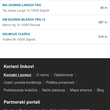
INA ZAGREB LANGOV TRG
40 m
Trg Josipa Langa 13 10000 Zagreb
DM ZAGREB IBLEROV TRG 10
287 m
Iblerov trg 10 10000 Ribnjak
DELIIICIJE VLAŠKA
316 m
Vlaška 58 10000 Zagreb
Korisni linkovi
Kontakt i pomoć
O nama
Oglašavanje
Uvjeti i pravila korištenja
Politika privatnosti
Podešavanje kolačića
Način plaćanja
Mapa stranica
Blog
Partnerski portali