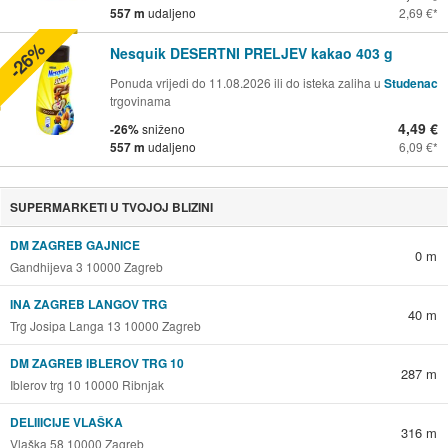
557 m
udaljeno
2,69 €
-26%
Nesquik DESERTNI PRELJEV kakao 403 g
Ponuda vrijedi do 11.08.2026 ili do isteka zaliha u
Studenac
trgovinama
4,49 €
-26%
sniženo
557 m
udaljeno
6,09 €
SUPERMARKETI U TVOJOJ BLIZINI
DM ZAGREB GAJNICE
0 m
Gandhijeva 3 10000 Zagreb
INA ZAGREB LANGOV TRG
40 m
Trg Josipa Langa 13 10000 Zagreb
DM ZAGREB IBLEROV TRG 10
287 m
Iblerov trg 10 10000 Ribnjak
DELIIICIJE VLAŠKA
316 m
Vlaška 58 10000 Zagreb