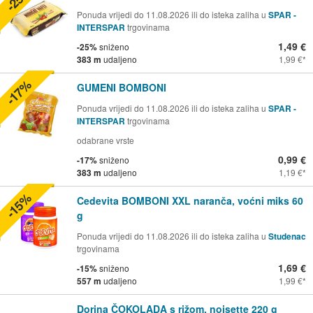
Ponuda vrijedi do 11.08.2026 ili do isteka zaliha u
SPAR -
INTERSPAR
trgovinama
1,49 €
-25%
sniženo
383 m
udaljeno
1,99 €
-17%
GUMENI BOMBONI
Ponuda vrijedi do 11.08.2026 ili do isteka zaliha u
SPAR -
INTERSPAR
trgovinama
odabrane vrste
0,99 €
-17%
sniženo
383 m
udaljeno
1,19 €
-15%
Cedevita BOMBONI XXL naranča, voćni miks 60
g
Ponuda vrijedi do 11.08.2026 ili do isteka zaliha u
Studenac
trgovinama
1,69 €
-15%
sniženo
557 m
udaljeno
1,99 €
Dorina ČOKOLADA s rižom, noisette 220 g