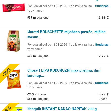
Ponuda vrijedi do 11.08.2026 ili do isteka zaliha u
Studenac
trgovinama
2,99 €
557 m
udaljeno
Maretti BRUSCHETTE miješano povrće, rajčice
maslin...
Ponuda vrijedi do 11.08.2026 ili do isteka zaliha u
Studenac
trgovinama
0,79 €
557 m
udaljeno
-20%
Clipsy FLIPS KUKURUZNI max piletina, dini
ketchup...
Ponuda vrijedi do 11.08.2026 ili do isteka zaliha u
Studenac
trgovinama
0,79 €
-20%
sniženo
557 m
udaljeno
0,99 €
-36%
Nesquik INSTANT KAKAO NAPITAK 200 g