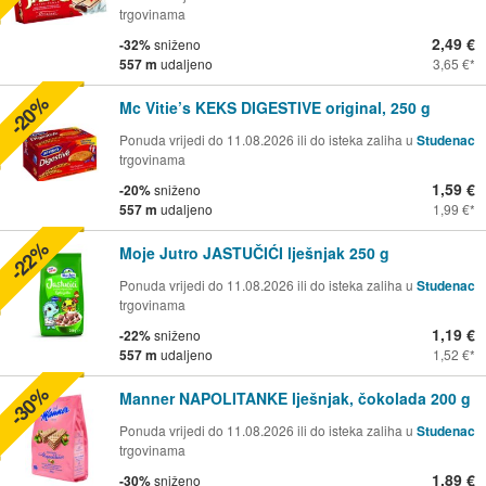
trgovinama
2,49 €
-32%
sniženo
557 m
udaljeno
3,65 €
-20%
Mc Vitie’s KEKS DIGESTIVE original, 250 g
Ponuda vrijedi do 11.08.2026 ili do isteka zaliha u
Studenac
trgovinama
1,59 €
-20%
sniženo
557 m
udaljeno
1,99 €
-22%
Moje Jutro JASTUČIĆI lješnjak 250 g
Ponuda vrijedi do 11.08.2026 ili do isteka zaliha u
Studenac
trgovinama
1,19 €
-22%
sniženo
557 m
udaljeno
1,52 €
-30%
Manner NAPOLITANKE lješnjak, čokolada 200 g
Ponuda vrijedi do 11.08.2026 ili do isteka zaliha u
Studenac
trgovinama
1,89 €
-30%
sniženo