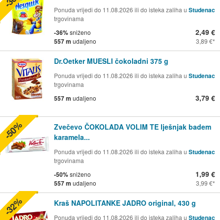
Ponuda vrijedi do 11.08.2026 ili do isteka zaliha u
Studenac
trgovinama
2,49 €
-36%
sniženo
557 m
udaljeno
3,89 €
Dr.Oetker MUESLI čokoladni 375 g
Ponuda vrijedi do 11.08.2026 ili do isteka zaliha u
Studenac
trgovinama
3,79 €
557 m
udaljeno
-50%
Zvečevo ČOKOLADA VOLIM TE lješnjak badem
karamela...
Ponuda vrijedi do 11.08.2026 ili do isteka zaliha u
Studenac
trgovinama
1,99 €
-50%
sniženo
557 m
udaljeno
3,99 €
-32%
Kraš NAPOLITANKE JADRO original, 430 g
Ponuda vrijedi do 11.08.2026 ili do isteka zaliha u
Studenac