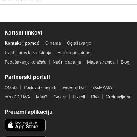
Korisni linkovi
Kontakt i pomoć
O nama
Oglašavanje
Uvjeti i pravila korištenja
Politika privatnosti
Podešavanje kolačića
Način plaćanja
Mapa stranica
Blog
Partnerski portali
24sata
Poslovni dnevnik
Večernji list
missMAMA
missZDRAVA
Miss7
Gastro
Pixsell
Diva
Ordinacija.hr
Preuzmi aplikaciju