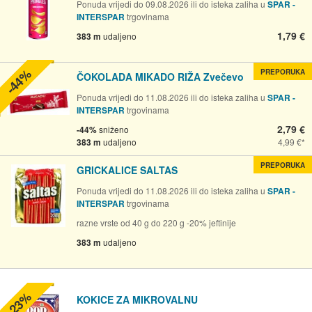
Ponuda vrijedi do 09.08.2026 ili do isteka zaliha u
SPAR -
INTERSPAR
trgovinama
1,79 €
383 m
udaljeno
-44%
PREPORUKA
ČOKOLADA MIKADO RIŽA Zvečevo
Ponuda vrijedi do 11.08.2026 ili do isteka zaliha u
SPAR -
INTERSPAR
trgovinama
2,79 €
-44%
sniženo
383 m
udaljeno
4,99 €
PREPORUKA
GRICKALICE SALTAS
Ponuda vrijedi do 11.08.2026 ili do isteka zaliha u
SPAR -
INTERSPAR
trgovinama
razne vrste od 40 g do 220 g -20% jeftinije
383 m
udaljeno
-23%
KOKICE ZA MIKROVALNU