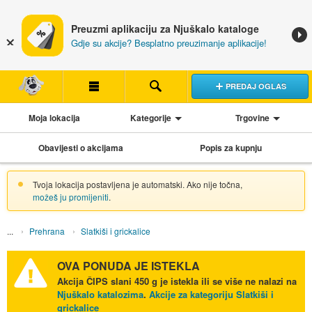
Preuzmi aplikaciju za Njuškalo kataloge
Gdje su akcije? Besplatno preuzimanje aplikacije!
PREDAJ OGLAS
Moja lokacija
Kategorije
Trgovine
Obavijesti o akcijama
Popis za kupnju
Tvoja lokacija postavljena je automatski. Ako nije točna,
možeš ju promijeniti
.
Prehrana
Slatkiši i grickalice
OVA PONUDA JE ISTEKLA
Akcija
ČIPS slani 450 g
je istekla ili se više ne nalazi na
Njuškalo katalozima
.
Akcije za kategoriju Slatkiši i
grickalice