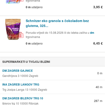
trgovinama
3,95 €
0 m
udaljeno
Schnitzer eko granola s čokoladom bez
glutena, 325...
Ponuda vrijedi do 15.08.2026 ili do isteka zaliha u
dm
trgovinama
6,45 €
0 m
udaljeno
SUPERMARKETI U TVOJOJ BLIZINI
DM ZAGREB GAJNICE
0 m
Gandhijeva 3 10000 Zagreb
INA ZAGREB LANGOV TRG
40 m
Trg Josipa Langa 13 10000 Zagreb
DM ZAGREB IBLEROV TRG 10
287 m
Iblerov trg 10 10000 Ribnjak