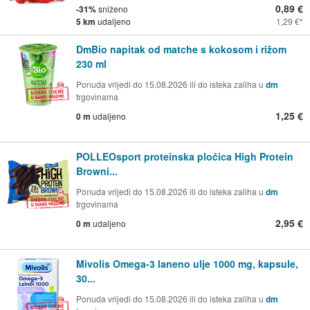
0,89 €
-31%
sniženo
5 km
udaljeno
1,29 €
DmBio napitak od matche s kokosom i rižom
230 ml
Ponuda vrijedi do 15.08.2026 ili do isteka zaliha u
dm
trgovinama
1,25 €
0 m
udaljeno
POLLEOsport proteinska pločica High Protein
Browni...
Ponuda vrijedi do 15.08.2026 ili do isteka zaliha u
dm
trgovinama
2,95 €
0 m
udaljeno
Mivolis Omega-3 laneno ulje 1000 mg, kapsule,
30...
Ponuda vrijedi do 15.08.2026 ili do isteka zaliha u
dm