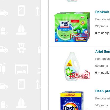
Denkmit 
Ponuda vrij
22 pranja
0 m
udalje
Ariel Sen
Ponuda vrij
60 pranja
0 m
udalje
Dash praš
Ponuda vrij
52 pranja