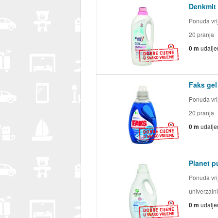
Denkmit 
Ponuda vrij
20 pranja
0 m
udalje
Faks gel
Ponuda vrij
20 pranja
0 m
udalje
Planet pu
Ponuda vrij
univerzalni
0 m
udalje