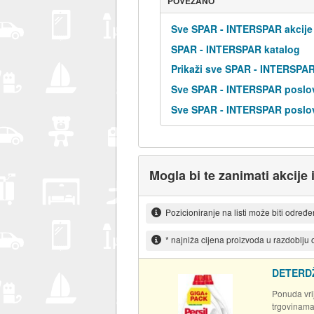
POVEZANO
Sve SPAR - INTERSPAR akcije
SPAR - INTERSPAR katalog
Prikaži sve SPAR - INTERSPA
Sve SPAR - INTERSPAR poslov
Sve SPAR - INTERSPAR poslov
Mogla bi te zanimati akcije 
Pozicioniranje na listi može biti određ
* najniža cijena proizvoda u razdoblju
DETERD
Ponuda vrij
trgovinam