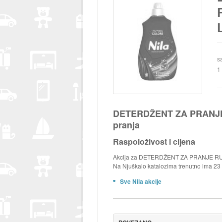
s
1
DETERDŽENT ZA PRANJE R
pranja
Raspoloživost i cijena
Akcija za DETERDŽENT ZA PRANJE RUBLJA
Na Njuškalo katalozima trenutno ima 23 ak
Sve Nila akcije