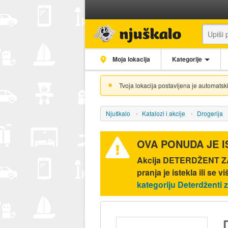
Moja lokacija
Kategorije
Tvoja lokacija postavljena je automatski
Njuškalo
Katalozi i akcije
Drogerija
OVA PONUDA JE 
Akcija
DETERDŽENT ZA 
pranja
je istekla ili se v
kategoriju Deterdženti z