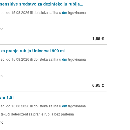
sensitive sredstvo za dezinfekciju rublja...
edi do 15.08.2026 ili do isteka zaliha u
dm
trgovinama
no
1,65 €
 za pranje rublja Universal 900 ml
edi do 15.08.2026 ili do isteka zaliha u
dm
trgovinama
no
6,95 €
re 1,5 l
edi do 15.08.2026 ili do isteka zaliha u
dm
trgovinama
 tekući deterdžent za pranje rublja bez parfema
no