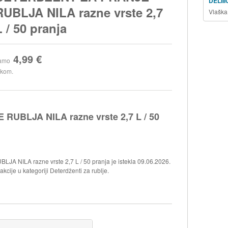
DELII
RUBLJA NILA razne vrste 2,7
Vlaška
L / 50 pranja
4,99 €
amo
 kom.
UBLJA NILA razne vrste 2,7 L / 50
 NILA razne vrste 2,7 L / 50 pranja je istekla 09.06.2026.
cije u kategoriji Deterdženti za rublje.