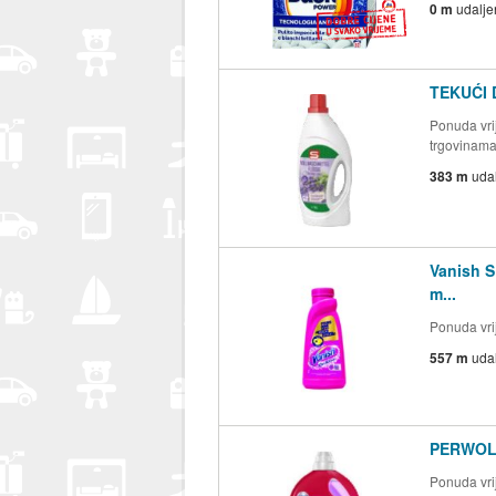
0 m
udalje
TEKUĆI
Ponuda vrij
trgovinam
383 m
uda
Vanish 
m...
Ponuda vrij
557 m
uda
PERWOLL 
Ponuda vrij