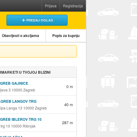
Prijava
Registracija
PREDAJ OGLAS
Obavijesti o akcijama
Popis za kupnju
MARKETI U TVOJOJ BLIZINI
AGREB GAJNICE
0 m
jeva 3 10000 Zagreb
AGREB LANGOV TRG
40 m
sipa Langa 13 10000 Zagreb
GREB IBLEROV TRG 10
287 m
v trg 10 10000 Ribnjak