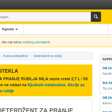
Trgovine
. Ako nije točna,
možeš ju promijeniti
.
Kućne potrepštine
Deterdženti za rublje
SUPER
DM Z
ISTEKLA
Gandhi
PRANJE RUBLJA NILA razne vrste 2,7 L / 50
INA Z
iše ne nalazi na
Njuškalo katalozima
.
Akcije za
Trg Jo
a rublje
DM ZA
Iblero
DETERDŽENT ZA PRANJE