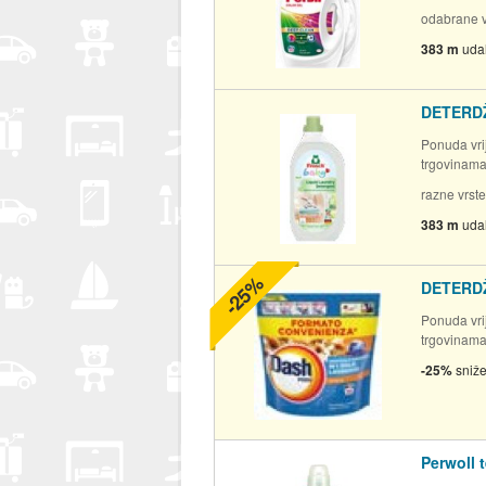
odabrane v
383 m
uda
DETERD
Ponuda vrij
trgovinam
razne vrste
383 m
uda
-25%
DETERD
Ponuda vrij
trgovinam
-25%
sniž
Perwoll t