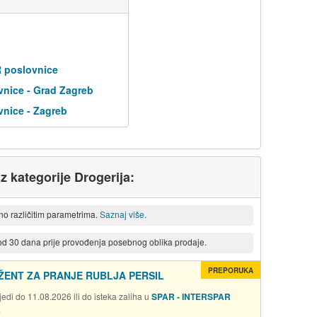
R poslovnice
nice - Grad Zagreb
nice - Zagreb
iz kategorije Drogerija:
eno različitim parametrima.
Saznaj više.
 od 30 dana prije provođenja posebnog oblika prodaje.
PREPORUKA
ŽENT ZA PRANJE RUBLJA PERSIL
edi do 11.08.2026 ili do isteka zaliha u
SPAR - INTERSPAR
a