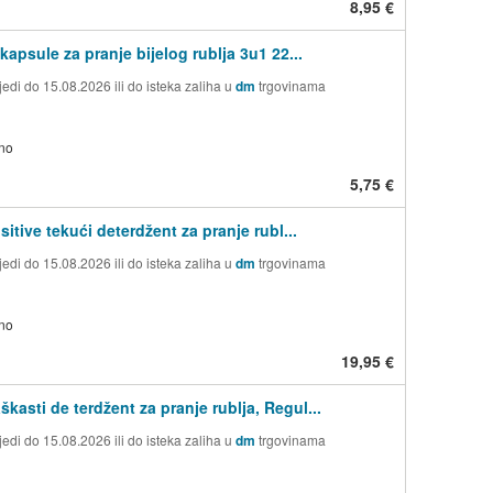
8,95 €
kapsule za pranje bijelog rublja 3u1 22...
edi do 15.08.2026 ili do isteka zaliha u
dm
trgovinama
no
5,75 €
sitive tekući deterdžent za pranje rubl...
edi do 15.08.2026 ili do isteka zaliha u
dm
trgovinama
no
19,95 €
kasti de terdžent za pranje rublja, Regul...
edi do 15.08.2026 ili do isteka zaliha u
dm
trgovinama