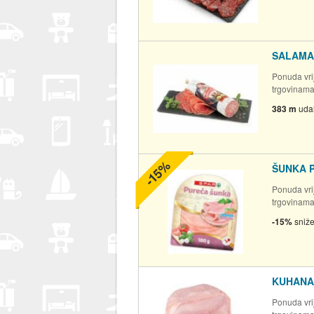
SALAMA 
Ponuda vrij
trgovinam
383 m
uda
-15%
ŠUNKA 
Ponuda vrij
trgovinam
-15%
sniž
KUHANA
Ponuda vrij