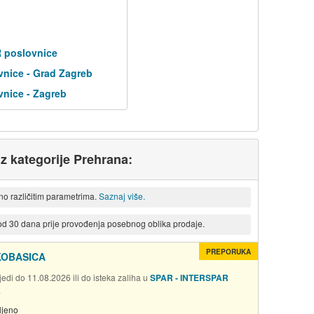
R poslovnice
nice - Grad Zagreb
nice - Zagreb
iz kategorije Prehrana:
eno različitim parametrima.
Saznaj više.
 od 30 dana prije provođenja posebnog oblika prodaje.
PREPORUKA
KOBASICA
edi do 11.08.2026 ili do isteka zaliha u
SPAR - INTERSPAR
a
ljeno