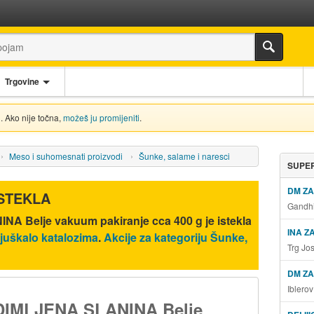
Trgovine
. Ako nije točna,
možeš ju promijeniti
.
Meso i suhomesnati proizvodi
Šunke, salame i naresci
SUPER
DM Z
ISTEKLA
Gandhi
A Belje vakuum pakiranje cca 400 g
je istekla
INA Z
juškalo katalozima
.
Akcije za kategoriju Šunke,
Trg Jo
DM ZA
Iblero
DIMLJENA SLANINA Belje