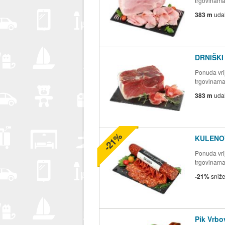
trgovinam
383 m
uda
DRNIŠKI 
Ponuda vrij
trgovinam
383 m
uda
-21%
KULENO
Ponuda vrij
trgovinam
-21%
sniž
Pik Vrb