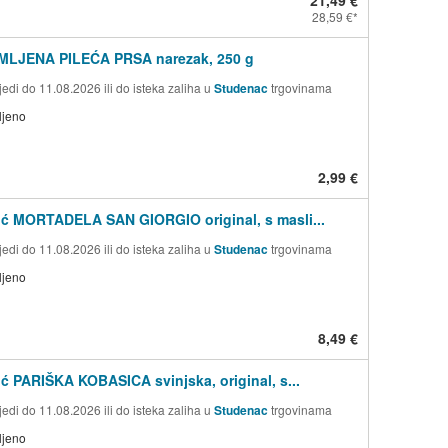
28,59 €
IMLJENA PILEĆA PRSA narezak, 250 g
edi do 11.08.2026 ili do isteka zaliha u
Studenac
trgovinama
ljeno
2,99 €
ić MORTADELA SAN GIORGIO original, s masli...
edi do 11.08.2026 ili do isteka zaliha u
Studenac
trgovinama
ljeno
8,49 €
ić PARIŠKA KOBASICA svinjska, original, s...
edi do 11.08.2026 ili do isteka zaliha u
Studenac
trgovinama
ljeno