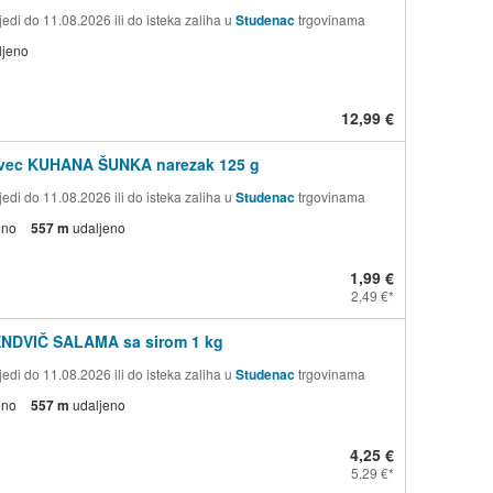
edi do 11.08.2026 ili do isteka zaliha u
Studenac
trgovinama
ljeno
12,99 €
ovec KUHANA ŠUNKA narezak 125 g
edi do 11.08.2026 ili do isteka zaliha u
Studenac
trgovinama
eno
557 m
udaljeno
1,99 €
2,49 €
ENDVIČ SALAMA sa sirom 1 kg
edi do 11.08.2026 ili do isteka zaliha u
Studenac
trgovinama
eno
557 m
udaljeno
4,25 €
5,29 €