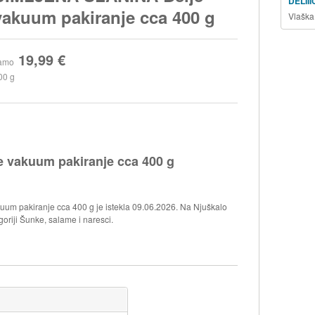
DELII
vakuum pakiranje cca 400 g
Vlaška
19,99 €
amo
00 g
vakuum pakiranje cca 400 g
m pakiranje cca 400 g je istekla 09.06.2026. Na Njuškalo
goriji Šunke, salame i naresci.