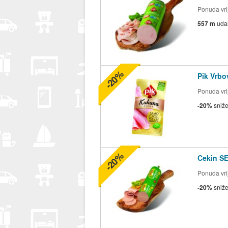
Ponuda vrij
557 m
uda
-20%
Pik Vrb
Ponuda vrij
-20%
sniž
-20%
Cekin S
Ponuda vrij
-20%
sniž