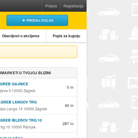
Prijava
Registracija
PREDAJ OGLAS
Obavijesti o akcijama
Popis za kupnju
MARKETI U TVOJOJ BLIZINI
AGREB GAJNICE
0 m
jeva 3 10000 Zagreb
AGREB LANGOV TRG
40 m
sipa Langa 13 10000 Zagreb
GREB IBLEROV TRG 10
287 m
v trg 10 10000 Ribnjak