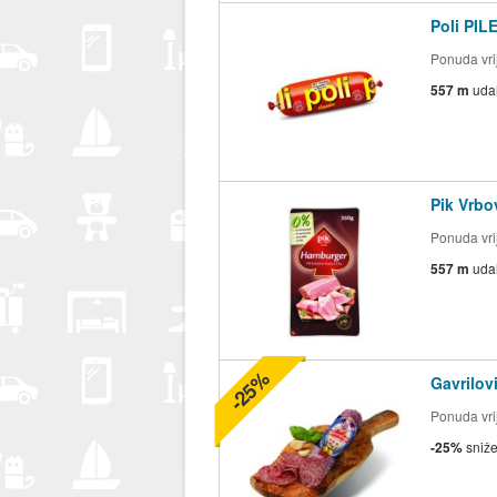
Poli PI
Ponuda vrij
557 m
uda
Pik Vrb
Ponuda vrij
557 m
uda
-25%
Gavrilo
Ponuda vrij
-25%
sniž