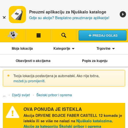
Preuzmi aplikaciju za Njuškalo kataloge
Gdje su akcije? Besplatno preuzimanje aplikacije!
PREDAJ OGLAS
Moja lokacija
Kategorije
Trgovine
Obavijesti o akcijama
Popis za kupnju
Tvoja lokacija postavljena je automatski. Ako nije točna,
možeš ju promijeniti
.
Dječji svijet
Školski pribor i oprema
OVA PONUDA JE ISTEKLA
Akcija
DRVENE BOJICE FABER CASTELL 12 komada
je
istekla ili se više ne nalazi na
Njuškalo katalozima
.
Akcije za kategoriju Školski pribor i oprema