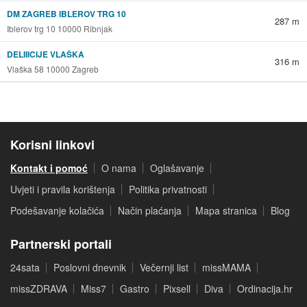
DM ZAGREB IBLEROV TRG 10
287 m
Iblerov trg 10 10000 Ribnjak
DELIIICIJE VLAŠKA
316 m
Vlaška 58 10000 Zagreb
Korisni linkovi
Kontakt i pomoć
O nama
Oglašavanje
Uvjeti i pravila korištenja
Politika privatnosti
Podešavanje kolačića
Način plaćanja
Mapa stranica
Blog
Partnerski portali
24sata
Poslovni dnevnik
Večernji list
missMAMA
missZDRAVA
Miss7
Gastro
Pixsell
Diva
Ordinacija.hr