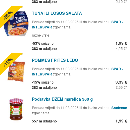
383 m
udaljeno
2,19 €
-53%
TUNA ILI LOSOS SALATA
Ponuda vrijedi do 11.08.2026 ili do isteka zaliha u
SPAR -
INTERSPAR
trgovinama
razne vrste
1,99 €
-53%
sniženo
383 m
udaljeno
4,25 €
-15%
POMMES FRITES LEDO
Ponuda vrijedi do 11.08.2026 ili do isteka zaliha u
SPAR -
INTERSPAR
trgovinama
3,39 €
-15%
sniženo
383 m
udaljeno
3,99 €
Podravka DŽEM marelica 360 g
Ponuda vrijedi do 11.08.2026 ili do isteka zaliha u
Studenac
trgovinama
1,99 €
557 m
udaljeno