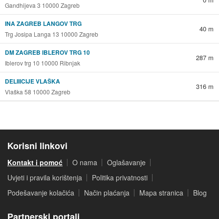
Gandhijeva 3 10000 Zagreb
INA ZAGREB LANGOV TRG
40 m
Trg Josipa Langa 13 10000 Zagreb
DM ZAGREB IBLEROV TRG 10
287 m
Iblerov trg 10 10000 Ribnjak
DELIIICIJE VLAŠKA
316 m
Vlaška 58 10000 Zagreb
Korisni linkovi
Kontakt i pomoć
O nama
Oglašavanje
Uvjeti i pravila korištenja
Politika privatnosti
Podešavanje kolačića
Način plaćanja
Mapa stranica
Blog
Partnerski portali