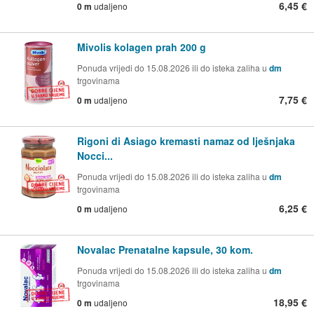
6,45 €
0 m
udaljeno
Mivolis kolagen prah 200 g
Ponuda vrijedi do 15.08.2026 ili do isteka zaliha u
dm
trgovinama
7,75 €
0 m
udaljeno
Rigoni di Asiago kremasti namaz od lješnjaka
Nocci...
Ponuda vrijedi do 15.08.2026 ili do isteka zaliha u
dm
trgovinama
6,25 €
0 m
udaljeno
Novalac Prenatalne kapsule, 30 kom.
Ponuda vrijedi do 15.08.2026 ili do isteka zaliha u
dm
trgovinama
18,95 €
0 m
udaljeno