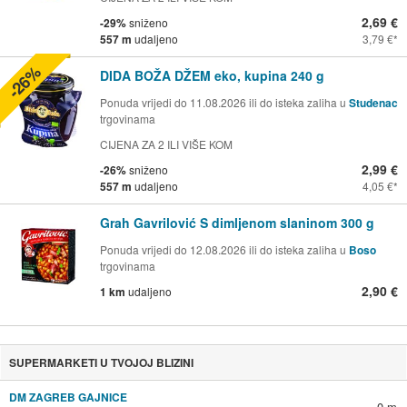
2,69 €
-29%
sniženo
557 m
udaljeno
3,79 €
-26%
DIDA BOŽA DŽEM eko, kupina 240 g
Ponuda vrijedi do 11.08.2026 ili do isteka zaliha u
Studenac
trgovinama
CIJENA ZA 2 ILI VIŠE KOM
2,99 €
-26%
sniženo
557 m
udaljeno
4,05 €
Grah Gavrilović S dimljenom slaninom 300 g
Ponuda vrijedi do 12.08.2026 ili do isteka zaliha u
Boso
trgovinama
2,90 €
1 km
udaljeno
SUPERMARKETI U TVOJOJ BLIZINI
DM ZAGREB GAJNICE
0 m