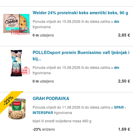
Weider 24% proteinski keks američki keks, 90 g
Ponuda vrijedi do 15.08.2026 ili do isteka zaliha u
dm
trgovinama
2,85 €
0 m
udaljeno
POLLEOsport protein Buenissimo vafl lješnjak i
bij...
Ponuda vrijedi do 15.08.2026 ili do isteka zaliha u
dm
trgovinama
2,50 €
0 m
udaljeno
-23%
GRAH PODRAVKA
Ponuda vrijedi do 11.08.2026 ili do isteka zaliha u
SPAR -
INTERSPAR
trgovinama
bijeli ili smeđi ocijeđena masa 460 g
1,69 €
-23%
sniženo