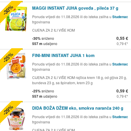
-30%
MAGGI INSTANT JUHA goveđa , pileća 37 g
Ponuda vrijedi do 11.08.2026 ili do isteka zaliha u
Studenac
trgovinama
CIJENA ZA 2 ILI VIŠE KOM
0,55 €
-30%
sniženo
557 m
udaljeno
0,79 €
-25%
FINI-MINI INSTANT JUHA 1 kom
Ponuda vrijedi do 11.08.2026 ili do isteka zaliha u
Studenac
trgovinama
CIJENA ZA 2 ILI VIŠE KOM rajčica krem 18 g, od gljiva 20 g,
bundeva 23 g, sa špinatom, krem 23 g
0,59 €
-25%
sniženo
557 m
udaljeno
0,79 €
-29%
DIDA BOŽA DŽEM eko, smokva naranča 240 g
Ponuda vrijedi do 11.08.2026 ili do isteka zaliha u
Studenac
trgovinama
CIJENA ZA 2 ILI VIŠE KOM