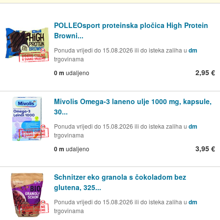
POLLEOsport proteinska pločica High Protein
Browni...
Ponuda vrijedi do 15.08.2026 ili do isteka zaliha u
dm
trgovinama
2,95 €
0 m
udaljeno
Mivolis Omega-3 laneno ulje 1000 mg, kapsule,
30...
Ponuda vrijedi do 15.08.2026 ili do isteka zaliha u
dm
trgovinama
3,95 €
0 m
udaljeno
Schnitzer eko granola s čokoladom bez
glutena, 325...
Ponuda vrijedi do 15.08.2026 ili do isteka zaliha u
dm
trgovinama