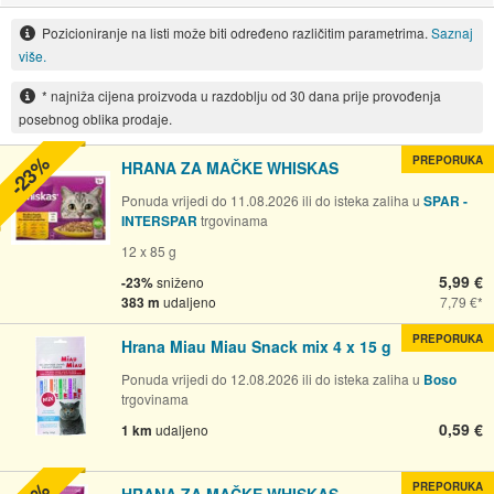
Pozicioniranje na listi može biti određeno različitim parametrima.
Saznaj
više.
* najniža cijena proizvoda u razdoblju od 30 dana prije provođenja
posebnog oblika prodaje.
-23%
PREPORUKA
HRANA ZA MAČKE WHISKAS
Ponuda vrijedi do 11.08.2026 ili do isteka zaliha u
SPAR -
INTERSPAR
trgovinama
12 x 85 g
5,99 €
-23%
sniženo
383 m
udaljeno
7,79 €
PREPORUKA
Hrana Miau Miau Snack mix 4 x 15 g
Ponuda vrijedi do 12.08.2026 ili do isteka zaliha u
Boso
trgovinama
0,59 €
1 km
udaljeno
PREPORUKA
HRANA ZA MAČKE WHISKAS