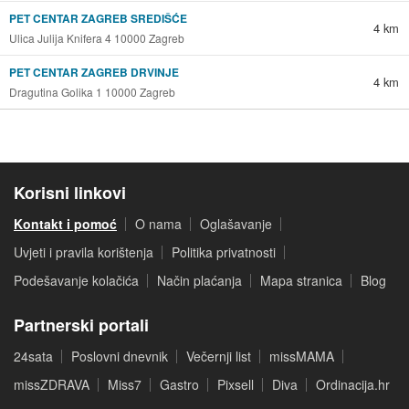
PET CENTAR ZAGREB SREDIŠĆE
4 km
Ulica Julija Knifera 4 10000 Zagreb
PET CENTAR ZAGREB DRVINJE
4 km
Dragutina Golika 1 10000 Zagreb
Korisni linkovi
Kontakt i pomoć
O nama
Oglašavanje
Uvjeti i pravila korištenja
Politika privatnosti
Podešavanje kolačića
Način plaćanja
Mapa stranica
Blog
Partnerski portali
24sata
Poslovni dnevnik
Večernji list
missMAMA
missZDRAVA
Miss7
Gastro
Pixsell
Diva
Ordinacija.hr