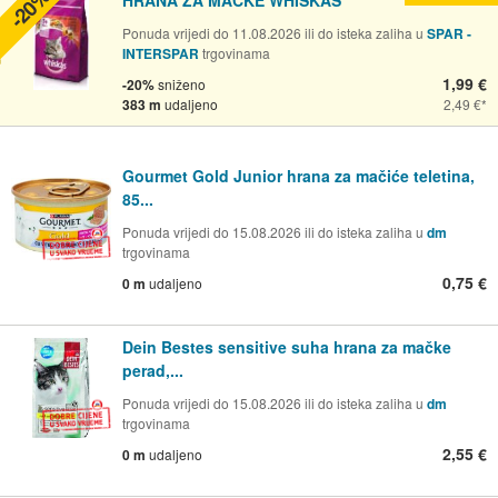
-20%
Ponuda vrijedi do 11.08.2026 ili do isteka zaliha u
SPAR -
INTERSPAR
trgovinama
1,99 €
-20%
sniženo
383 m
udaljeno
2,49 €
Gourmet Gold Junior hrana za mačiće teletina,
85...
Ponuda vrijedi do 15.08.2026 ili do isteka zaliha u
dm
trgovinama
0,75 €
0 m
udaljeno
Dein Bestes sensitive suha hrana za mačke
perad,...
Ponuda vrijedi do 15.08.2026 ili do isteka zaliha u
dm
trgovinama
2,55 €
0 m
udaljeno