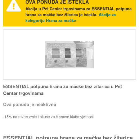
OVA PONUDA JE ISTEKLA
Akcija u Pet Centar trgovinama za ESSENTIAL potpuna
hrana za mačke bez žitarica je istekla.
Akcije za
kategoriju Hrana za mačke
ESSENTIAL potpuna hrana za mačke bez žitarica u Pet
Centar trgovinama
Ova ponuda je neaktivna
-15% na razne vrste i okuse za članove kluba vjernosti
ESSENTIAL potpuna hrana za mačke bez žitarica