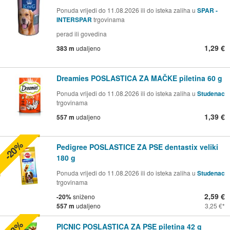
Ponuda vrijedi do 11.08.2026 ili do isteka zaliha u
SPAR -
INTERSPAR
trgovinama
perad ili govedina
1,29 €
383 m
udaljeno
Dreamies POSLASTICA ZA MAČKE piletina 60 g
Ponuda vrijedi do 11.08.2026 ili do isteka zaliha u
Studenac
trgovinama
1,39 €
557 m
udaljeno
-20%
Pedigree POSLASTICE ZA PSE dentastix veliki
180 g
Ponuda vrijedi do 11.08.2026 ili do isteka zaliha u
Studenac
trgovinama
2,59 €
-20%
sniženo
557 m
udaljeno
3,25 €
PICNIC POSLASTICA ZA PSE piletina 42 g