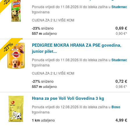
-23%
Ponuda vrijedi do 11.08.2026 ili do isteka zaliha u
Studenac
trgovinama
CIJENA ZA 2 ILI VIŠE KOM
0,69 €
-23%
sniženo
557 m
udaljeno
0,90 €
-27%
PEDIGREE MOKRA HRANA ZA PSE govedina,
junior pilet...
Ponuda vrijedi do 11.08.2026 ili do isteka zaliha u
Studenac
trgovinama
CIJENA ZA 2 ILI VIŠE KOM
0,72 €
-27%
sniženo
557 m
udaljeno
0,98 €
Hrana za pse Voli Voli Govedina 3 kg
Ponuda vrijedi do 12.08.2026 ili do isteka zaliha u
Boso
trgovinama
4,99 €
1 km
udaljeno