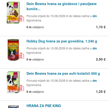
Dein Bestes hrana za glodavce i patuljaste
kuniće...
Ponuda vrijedi do 15.08.2026 ili do isteka zaliha u
dm
trgovinama
1,10 €
0 m
udaljeno
Hobby Dog hrana za pse govedina, 1.240 g
Ponuda vrijedi do 15.08.2026 ili do isteka zaliha u
dm
trgovinama
2,50 €
0 m
udaljeno
Dein Bestes hrana za pse suhi kolačići 500 g
Ponuda vrijedi do 15.08.2026 ili do isteka zaliha u
dm
trgovinama
1,25 €
0 m
udaljeno
HRANA ZA PSE KING