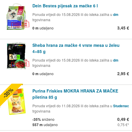
Dein Bestes pijesak za mačke 6 l
Ponuda vrijedi do 15.08.2026 ili do isteka zaliha u
dm
trgovinama
3,45 €
0 m
udaljeno
Sheba hrana za mačke 4 vrste mesa u želeu
4×85 g
Ponuda vrijedi do 15.08.2026 ili do isteka zaliha u
dm
trgovinama
2,95 €
0 m
udaljeno
-35%
Purina Friskies MOKRA HRANA ZA MAČKE
piletina 85 g
Ponuda vrijedi do 11.08.2026 ili do isteka zaliha u
Studenac
trgovinama
0,49 €
-35%
sniženo
557 m
udaljeno
0,75 €