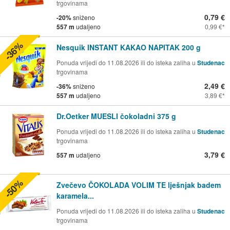
trgovinama
0,79 €
-20%
sniženo
557 m
udaljeno
0,99 €
-36%
Nesquik INSTANT KAKAO NAPITAK 200 g
Ponuda vrijedi do 11.08.2026 ili do isteka zaliha u
Studenac
trgovinama
2,49 €
-36%
sniženo
557 m
udaljeno
3,89 €
Dr.Oetker MUESLI čokoladni 375 g
Ponuda vrijedi do 11.08.2026 ili do isteka zaliha u
Studenac
trgovinama
3,79 €
557 m
udaljeno
-50%
Zvečevo ČOKOLADA VOLIM TE lješnjak badem
karamela...
Ponuda vrijedi do 11.08.2026 ili do isteka zaliha u
Studenac
trgovinama