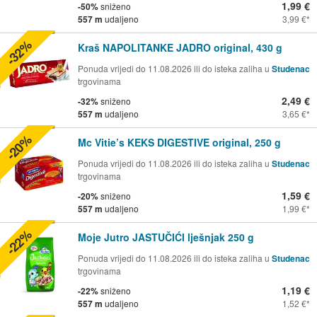
1,99 €
-50%
sniženo
557 m
udaljeno
3,99 €
-32%
Kraš NAPOLITANKE JADRO original, 430 g
Ponuda vrijedi do 11.08.2026 ili do isteka zaliha u
Studenac
trgovinama
2,49 €
-32%
sniženo
557 m
udaljeno
3,65 €
-20%
Mc Vitie’s KEKS DIGESTIVE original, 250 g
Ponuda vrijedi do 11.08.2026 ili do isteka zaliha u
Studenac
trgovinama
1,59 €
-20%
sniženo
557 m
udaljeno
1,99 €
-22%
Moje Jutro JASTUČIĆI lješnjak 250 g
Ponuda vrijedi do 11.08.2026 ili do isteka zaliha u
Studenac
trgovinama
1,19 €
-22%
sniženo
557 m
udaljeno
1,52 €