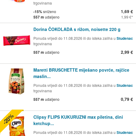
trgovinama
1,69 €
-15%
sniženo
557 m
udaljeno
1,99 €
Dorina ČOKOLADA s rižom, noisette 220 g
Ponuda vrijedi do 11.08.2026 ili do isteka zaliha u
Studenac
trgovinama
2,99 €
557 m
udaljeno
Maretti BRUSCHETTE miješano povrće, rajčice
maslin...
Ponuda vrijedi do 11.08.2026 ili do isteka zaliha u
Studenac
trgovinama
0,79 €
557 m
udaljeno
-20%
Clipsy FLIPS KUKURUZNI max piletina, dini
ketchup...
Ponuda vrijedi do 11.08.2026 ili do isteka zaliha u
Studenac