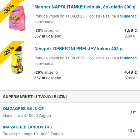
-30%
Manner NAPOLITANKE lješnjak, čokolada 200 g
Ponuda vrijedi do 11.08.2026 ili do isteka zaliha u
Studenac
trgovinama
1,89 €
-30%
sniženo
557 m
udaljeno
2,69 €
-26%
Nesquik DESERTNI PRELJEV kakao 403 g
Ponuda vrijedi do 11.08.2026 ili do isteka zaliha u
Studenac
trgovinama
4,49 €
-26%
sniženo
557 m
udaljeno
6,09 €
SUPERMARKETI U TVOJOJ BLIZINI
DM ZAGREB GAJNICE
0 m
Gandhijeva 3 10000 Zagreb
INA ZAGREB LANGOV TRG
40 m
Trg Josipa Langa 13 10000 Zagreb