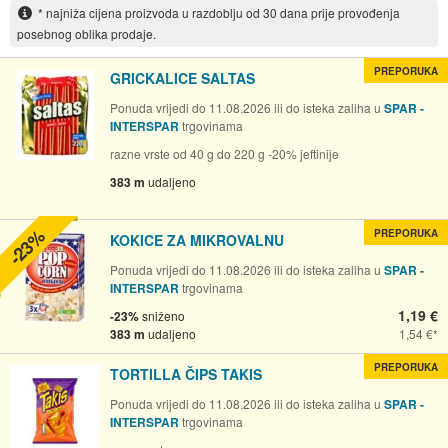
* najniža cijena proizvoda u razdoblju od 30 dana prije provođenja
posebnog oblika prodaje.
PREPORUKA
GRICKALICE SALTAS
Ponuda vrijedi do 11.08.2026 ili do isteka zaliha u
SPAR -
INTERSPAR
trgovinama
razne vrste od 40 g do 220 g -20% jeftinije
383 m
udaljeno
-23%
PREPORUKA
KOKICE ZA MIKROVALNU
Ponuda vrijedi do 11.08.2026 ili do isteka zaliha u
SPAR -
INTERSPAR
trgovinama
1,19 €
-23%
sniženo
383 m
udaljeno
1,54 €
PREPORUKA
TORTILLA ČIPS TAKIS
Ponuda vrijedi do 11.08.2026 ili do isteka zaliha u
SPAR -
INTERSPAR
trgovinama