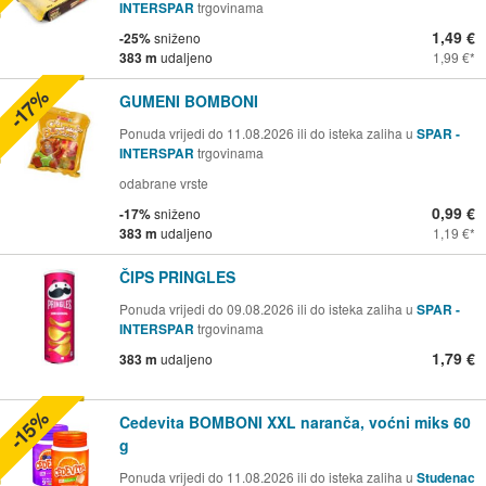
INTERSPAR
trgovinama
1,49 €
-25%
sniženo
383 m
udaljeno
1,99 €
-17%
GUMENI BOMBONI
Ponuda vrijedi do 11.08.2026 ili do isteka zaliha u
SPAR -
INTERSPAR
trgovinama
odabrane vrste
0,99 €
-17%
sniženo
383 m
udaljeno
1,19 €
ČIPS PRINGLES
Ponuda vrijedi do 09.08.2026 ili do isteka zaliha u
SPAR -
INTERSPAR
trgovinama
1,79 €
383 m
udaljeno
-15%
Cedevita BOMBONI XXL naranča, voćni miks 60
g
Ponuda vrijedi do 11.08.2026 ili do isteka zaliha u
Studenac