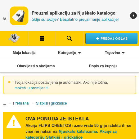
Preuzmi aplikaciju za Njuškalo kataloge
Gdje su akcije? Besplatno preuzimanje aplikacije!
PREDAJ OGLAS
Moja lokacija
Kategorije
Trgovine
Obavijesti o akcijama
Popis za kupnju
Tvoja lokacija postavljena je automatski. Ako nije točna,
možeš ju promijeniti
.
Prehrana
Slatkiši i grickalice
OVA PONUDA JE ISTEKLA
Akcija
FLIPS CHEETOS razne vrste 85 g
je istekla ili se
više ne nalazi na
Njuškalo katalozima
.
Akcije za
kategoriju Slatkiši i grickalice