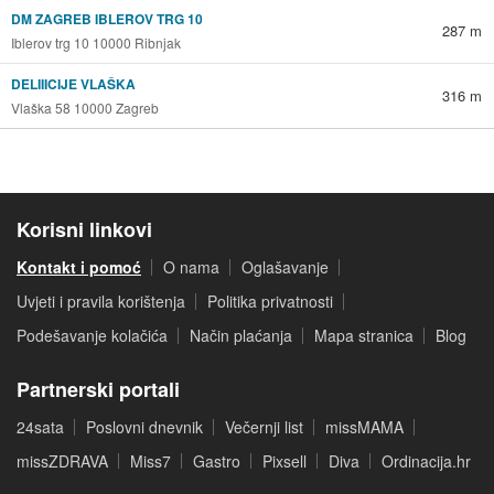
DM ZAGREB IBLEROV TRG 10
287 m
Iblerov trg 10 10000 Ribnjak
DELIIICIJE VLAŠKA
316 m
Vlaška 58 10000 Zagreb
Korisni linkovi
Kontakt i pomoć
O nama
Oglašavanje
Uvjeti i pravila korištenja
Politika privatnosti
Podešavanje kolačića
Način plaćanja
Mapa stranica
Blog
Partnerski portali
24sata
Poslovni dnevnik
Večernji list
missMAMA
missZDRAVA
Miss7
Gastro
Pixsell
Diva
Ordinacija.hr