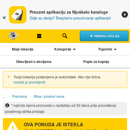
Preuzmi aplikaciju za Njuškalo kataloge
Gdje su akcije? Besplatno preuzimanje aplikacije!
PREDAJ OGLAS
Moja lokacija
Kategorije
Trgovine
Obavijesti o akcijama
Popis za kupnju
Tvoja lokacija postavljena je automatski. Ako nije točna,
možeš ju promijeniti
.
Prehrana
Riba i plodovi mora
* najniža cijena proizvoda u razdoblju od 30 dana prije provođenja
posebnog oblika prodaje.
OVA PONUDA JE ISTEKLA