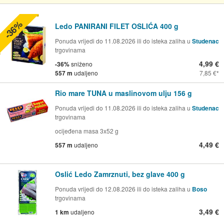
-36%
Ledo PANIRANI FILET OSLIĆA 400 g
Ponuda vrijedi do 11.08.2026 ili do isteka zaliha u
Studenac
trgovinama
4,99 €
-36%
sniženo
557 m
udaljeno
7,85 €
Rio mare TUNA u maslinovom ulju 156 g
Ponuda vrijedi do 11.08.2026 ili do isteka zaliha u
Studenac
trgovinama
ocijeđena masa 3x52 g
4,49 €
557 m
udaljeno
Oslić Ledo Zamrznuti, bez glave 400 g
Ponuda vrijedi do 12.08.2026 ili do isteka zaliha u
Boso
trgovinama
3,49 €
1 km
udaljeno