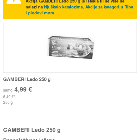
Akcija
GAMBERI Ledo 250 g
je istekla ili se više ne
nalazi na
Njuškalo katalozima
.
Akcije za kategoriju Riba
i plodovi mora
GAMBERI Ledo 250 g
4,99 €
samo
6,49 €
250 g
GAMBERI Ledo 250 g