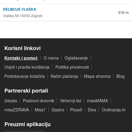
DELIIICIJE VLAŠKA
316 m
Vlaška 58 10000 Zagreb
Korisni linkovi
Kontakt i pomoć
O nama
Oglašavanje
Uvjeti i pravila korištenja
Politika privatnosti
Podešavanje kolačića
Način plaćanja
Mapa stranica
Blog
Partnerski portali
24sata
Poslovni dnevnik
Večernji list
missMAMA
missZDRAVA
Miss7
Gastro
Pixsell
Diva
Ordinacija.hr
Preuzmi aplikaciju