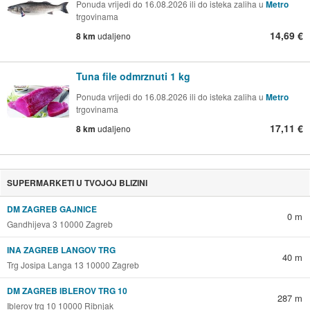
Ponuda vrijedi do 16.08.2026 ili do isteka zaliha u
Metro
trgovinama
14,69 €
8 km
udaljeno
Tuna file odmrznuti 1 kg
Ponuda vrijedi do 16.08.2026 ili do isteka zaliha u
Metro
trgovinama
17,11 €
8 km
udaljeno
SUPERMARKETI U TVOJOJ BLIZINI
DM ZAGREB GAJNICE
0 m
Gandhijeva 3 10000 Zagreb
INA ZAGREB LANGOV TRG
40 m
Trg Josipa Langa 13 10000 Zagreb
DM ZAGREB IBLEROV TRG 10
287 m
Iblerov trg 10 10000 Ribnjak