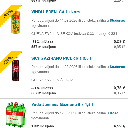
557 m
udaljeno
2,29 €
-31%
VINDI LEDENI ČAJ 1 kom
Ponuda vrijedi do 11.08.2026 ili do isteka zaliha u
Studenac
trgovinama
CIJENA ZA 2 ILI VIŠE KOM breksva 0,33 l mango 0,33 l
0,59 €
-31%
sniženo
557 m
udaljeno
0,85 €
-21%
SKY GAZIRANO PIĆE cola 0,5 l
Ponuda vrijedi do 11.08.2026 ili do isteka zaliha u
Studenac
trgovinama
CIJENA ZA 2 ILI VIŠE KOM
0,75 €
-21%
sniženo
557 m
udaljeno
0,95 €
Voda Jamnica Gazirana 6 x 1,5 l
Ponuda vrijedi do 12.08.2026 ili do isteka zaliha u
Boso
trgovinama
4,99 €
1 km
udaljeno