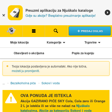
Preuzmi aplikaciju za Njuškalo kataloge
Gdje su akcije? Besplatno preuzimanje aplikacije!
PREDAJ OGLAS
Moja lokacija
Kategorije
Trgovine
Obavijesti o akcijama
Popis za kupnju
Tvoja lokacija postavljena je automatski. Ako nije točna,
možeš ju promijeniti
.
Bezalkoholna pića
Sokovi i voda
OVA PONUDA JE ISTEKLA
Akcija
GAZIRANO PIĆE SKY Cola, Cola zero ili Orange
2 L
je istekla ili se više ne nalazi na
Njuškalo
katalozima
.
Akcije za kategoriju Sokovi i voda