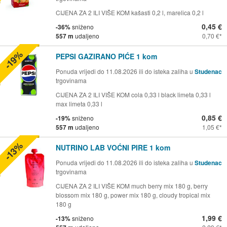
CIJENA ZA 2 ILI VIŠE KOM kašasti 0,2 l, marelica 0,2 l
0,45 €
-36%
sniženo
557 m
udaljeno
0,70 €
-19%
PEPSI GAZIRANO PIĆE 1 kom
Ponuda vrijedi do 11.08.2026 ili do isteka zaliha u
Studenac
trgovinama
CIJENA ZA 2 ILI VIŠE KOM cola 0,33 l black limeta 0,33 l
max limeta 0,33 l
0,85 €
-19%
sniženo
557 m
udaljeno
1,05 €
-13%
NUTRINO LAB VOĆNI PIRE 1 kom
Ponuda vrijedi do 11.08.2026 ili do isteka zaliha u
Studenac
trgovinama
CIJENA ZA 2 ILI VIŠE KOM much berry mix 180 g, berry
blossom mix 180 g, power mix 180 g, cloudy tropical mix
180 g
1,99 €
-13%
sniženo