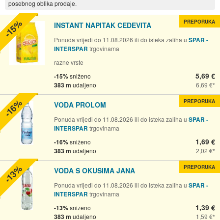
posebnog oblika prodaje.
-15%
PREPORUKA
INSTANT NAPITAK CEDEVITA
Ponuda vrijedi do 11.08.2026 ili do isteka zaliha u
SPAR -
INTERSPAR
trgovinama
razne vrste
5,69 €
-15%
sniženo
383 m
udaljeno
6,69 €
-16%
PREPORUKA
VODA PROLOM
Ponuda vrijedi do 11.08.2026 ili do isteka zaliha u
SPAR -
INTERSPAR
trgovinama
1,69 €
-16%
sniženo
383 m
udaljeno
2,02 €
-13%
PREPORUKA
VODA S OKUSIMA JANA
Ponuda vrijedi do 11.08.2026 ili do isteka zaliha u
SPAR -
INTERSPAR
trgovinama
1,39 €
-13%
sniženo
383 m
udaljeno
1,59 €