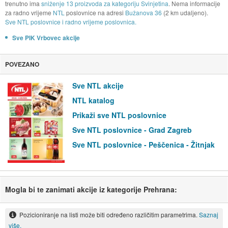
trenutno ima
sniženje 13 proizvoda za kategoriju Svinjetina
. Nema informacije
za radno vrijeme
NTL
poslovnice na adresi
Bužanova 36
(2 km udaljeno).
Sve NTL poslovnice i radno vrijeme poslovnica.
Sve PIK Vrbovec akcije
POVEZANO
Sve NTL akcije
NTL katalog
Prikaži sve NTL poslovnice
Sve NTL poslovnice - Grad Zagreb
Sve NTL poslovnice - Peščenica - Žitnjak
Mogla bi te zanimati akcije iz kategorije Prehrana:
Pozicioniranje na listi može biti određeno različitim parametrima.
Saznaj
više.