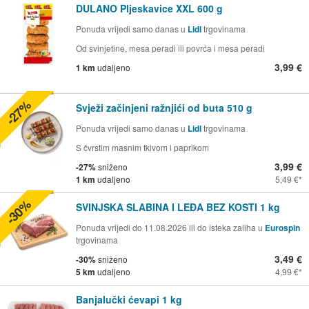
DULANO Pljeskavice XXL 600 g
Ponuda vrijedi samo danas u
Lidl
trgovinama
Od svinjetine, mesa peradi ili povrća i mesa peradi
3,99 €
1 km
udaljeno
-27%
Svježi začinjeni ražnjići od buta 510 g
Ponuda vrijedi samo danas u
Lidl
trgovinama
S čvrstim masnim tkivom i paprikom
3,99 €
-27%
sniženo
1 km
udaljeno
5,49 €
-30%
SVINJSKA SLABINA I LEĐA BEZ KOSTI 1 kg
Ponuda vrijedi do 11.08.2026 ili do isteka zaliha u
Eurospin
trgovinama
3,49 €
-30%
sniženo
5 km
udaljeno
4,99 €
Banjalučki ćevapi 1 kg