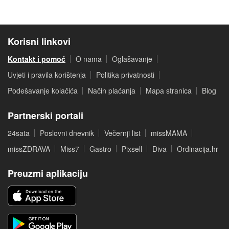
Korisni linkovi
Kontakt i pomoć
O nama
Oglašavanje
Uvjeti i pravila korištenja
Politika privatnosti
Podešavanje kolačića
Način plaćanja
Mapa stranica
Blog
Partnerski portali
24sata
Poslovni dnevnik
Večernji list
missMAMA
missZDRAVA
Miss7
Gastro
Pixsell
Diva
Ordinacija.hr
Preuzmi aplikaciju