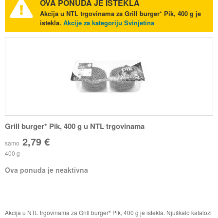
OVA PONUDA JE ISTEKLA
Akcija u NTL trgovinama za Grill burger* Pik, 400 g je
istekla.
Akcije za kategoriju Svinjetina
Grill burger* Pik, 400 g u NTL trgovinama
2,79 €
samo
400 g
Ova ponuda je neaktivna
Akcija u NTL trgovinama za Grill burger* Pik, 400 g je istekla. Njuškalo katalozi