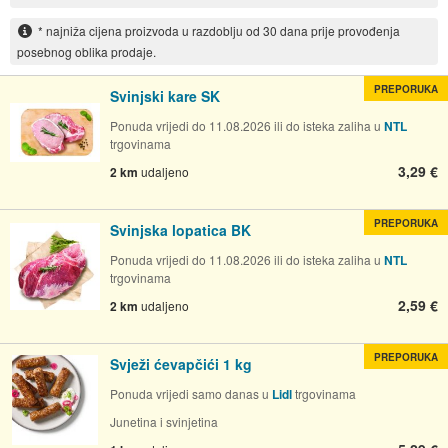
* najniža cijena proizvoda u razdoblju od 30 dana prije provođenja
posebnog oblika prodaje.
PREPORUKA
Svinjski kare SK
Ponuda vrijedi do 11.08.2026 ili do isteka zaliha u
NTL
trgovinama
3,29 €
2 km
udaljeno
PREPORUKA
Svinjska lopatica BK
Ponuda vrijedi do 11.08.2026 ili do isteka zaliha u
NTL
trgovinama
2,59 €
2 km
udaljeno
PREPORUKA
Svježi ćevapčići 1 kg
Ponuda vrijedi samo danas u
Lidl
trgovinama
Junetina i svinjetina