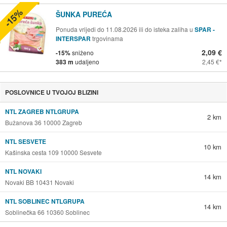
-15%
ŠUNKA PUREĆA
Ponuda vrijedi do 11.08.2026 ili do isteka zaliha u
SPAR -
INTERSPAR
trgovinama
2,09 €
-15%
sniženo
383 m
udaljeno
2,45 €
POSLOVNICE U TVOJOJ BLIZINI
NTL ZAGREB NTLGRUPA
2 km
Bužanova 36 10000 Zagreb
NTL SESVETE
10 km
Kašinska cesta 109 10000 Sesvete
NTL NOVAKI
14 km
Novaki BB 10431 Novaki
NTL SOBLINEC NTLGRUPA
14 km
Soblinečka 66 10360 Soblinec