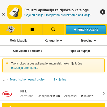
Preuzmi aplikaciju za Njuškalo kataloge
Gdje su akcije? Besplatno preuzimanje aplikacije!
PREDAJ OGLAS
Moja lokacija
Kategorije
Trgovine
Obavijesti o akcijama
Popis za kupnju
Tvoja lokacija postavljena je automatski. Ako nije točna,
možeš ju promijeniti
.
Meso i suhomesnati proizvodi
Svinjetina
NTL
Zatvoreno
Udaljenost:
2 km
Akcije:
91
2
katalozi