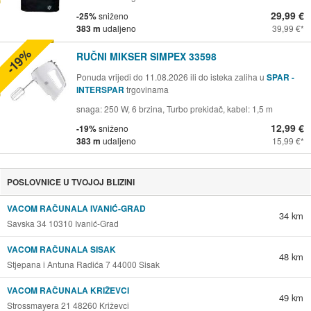
29,99 €
-25%
sniženo
383 m
udaljeno
39,99 €
-19%
RUČNI MIKSER SIMPEX 33598
Ponuda vrijedi do 11.08.2026 ili do isteka zaliha u
SPAR -
INTERSPAR
trgovinama
snaga: 250 W, 6 brzina, Turbo prekidač, kabel: 1,5 m
12,99 €
-19%
sniženo
383 m
udaljeno
15,99 €
POSLOVNICE U TVOJOJ BLIZINI
VACOM RAČUNALA IVANIĆ-GRAD
34 km
Savska 34 10310 Ivanić-Grad
VACOM RAČUNALA SISAK
48 km
Stjepana i Antuna Radića 7 44000 Sisak
VACOM RAČUNALA KRIŽEVCI
49 km
Strossmayera 21 48260 Križevci