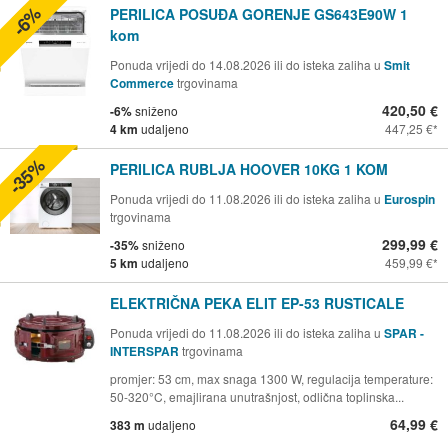
-6%
PERILICA POSUĐA GORENJE GS643E90W 1
kom
Ponuda vrijedi do 14.08.2026 ili do isteka zaliha u
Smit
Commerce
trgovinama
420,50 €
-6%
sniženo
4 km
udaljeno
447,25 €
-35%
PERILICA RUBLJA HOOVER 10KG 1 KOM
Ponuda vrijedi do 11.08.2026 ili do isteka zaliha u
Eurospin
trgovinama
299,99 €
-35%
sniženo
5 km
udaljeno
459,99 €
ELEKTRIČNA PEKA ELIT EP-53 RUSTICALE
Ponuda vrijedi do 11.08.2026 ili do isteka zaliha u
SPAR -
INTERSPAR
trgovinama
promjer: 53 cm, max snaga 1300 W, regulacija temperature:
50-320°C, emajlirana unutrašnjost, odlična toplinska...
64,99 €
383 m
udaljeno