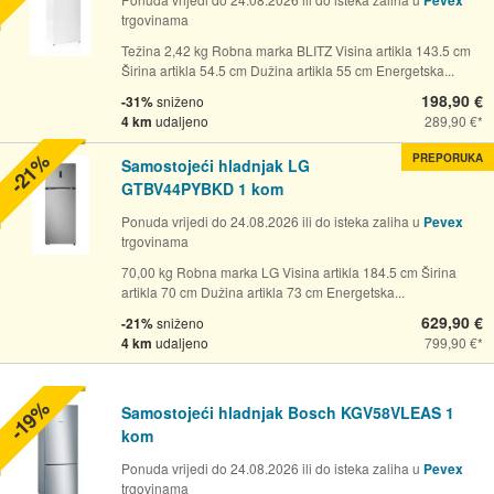
trgovinama
Težina 2,42 kg Robna marka BLITZ Visina artikla 143.5 cm
Širina artikla 54.5 cm Dužina artikla 55 cm Energetska...
198,90 €
-31%
sniženo
4 km
udaljeno
289,90 €
-21%
PREPORUKA
Samostojeći hladnjak LG
GTBV44PYBKD 1 kom
Ponuda vrijedi do 24.08.2026 ili do isteka zaliha u
Pevex
trgovinama
70,00 kg Robna marka LG Visina artikla 184.5 cm Širina
artikla 70 cm Dužina artikla 73 cm Energetska...
629,90 €
-21%
sniženo
4 km
udaljeno
799,90 €
-19%
Samostojeći hladnjak Bosch KGV58VLEAS 1
kom
Ponuda vrijedi do 24.08.2026 ili do isteka zaliha u
Pevex
trgovinama