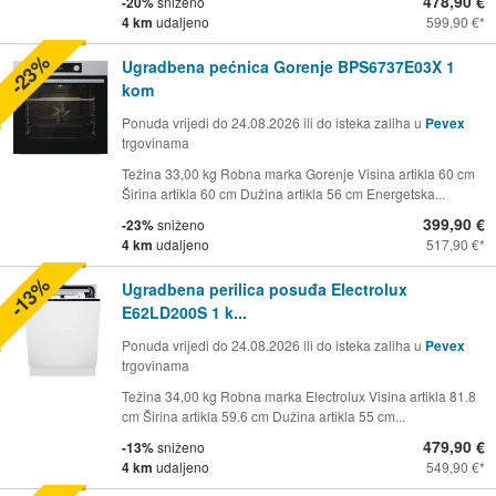
478,90 €
-20%
sniženo
4 km
udaljeno
599,90 €
-23%
Ugradbena pećnica Gorenje BPS6737E03X 1
kom
Ponuda vrijedi do 24.08.2026 ili do isteka zaliha u
Pevex
trgovinama
Težina 33,00 kg Robna marka Gorenje Visina artikla 60 cm
Širina artikla 60 cm Dužina artikla 56 cm Energetska...
399,90 €
-23%
sniženo
4 km
udaljeno
517,90 €
-13%
Ugradbena perilica posuđa Electrolux
E62LD200S 1 k...
Ponuda vrijedi do 24.08.2026 ili do isteka zaliha u
Pevex
trgovinama
Težina 34,00 kg Robna marka Electrolux Visina artikla 81.8
cm Širina artikla 59.6 cm Dužina artikla 55 cm...
479,90 €
-13%
sniženo
4 km
udaljeno
549,90 €