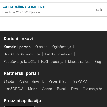
VACOM RAČUNALA BJELOVAR
67 km
Haulikova 20 43000 Bjelovar
Korisni linkovi
Kontakt i pomoć
O nama
Oglašavanje
Uvjeti i pravila korištenja
Politika privatnosti
Podešavanje kolačića
Način plaćanja
Mapa stranica
Blog
Partnerski portali
24sata
Poslovni dnevnik
Večernji list
missMAMA
missZDRAVA
Miss7
Gastro
Pixsell
Diva
Ordinacija.hr
Preuzmi aplikaciju