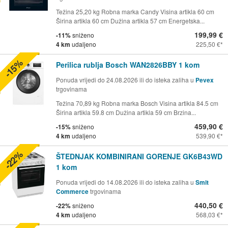
Težina 25,20 kg Robna marka Candy Visina artikla 60 cm
Širina artikla 60 cm Dužina artikla 57 cm Energetska...
199,99 €
-11%
sniženo
4 km
udaljeno
225,50 €
-15%
Perilica rublja Bosch WAN2826BBY 1 kom
Ponuda vrijedi do 24.08.2026 ili do isteka zaliha u
Pevex
trgovinama
Težina 70,89 kg Robna marka Bosch Visina artikla 84.5 cm
Širina artikla 59.8 cm Dužina artikla 59 cm Brzina...
459,90 €
-15%
sniženo
4 km
udaljeno
539,90 €
-22%
ŠTEDNJAK KOMBINIRANI GORENJE GK6B43WD
1 kom
Ponuda vrijedi do 14.08.2026 ili do isteka zaliha u
Smit
Commerce
trgovinama
440,50 €
-22%
sniženo
4 km
udaljeno
568,03 €