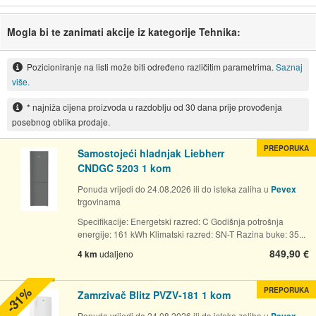
Mogla bi te zanimati akcije iz kategorije Tehnika:
Pozicioniranje na listi može biti određeno različitim parametrima.
Saznaj
više.
* najniža cijena proizvoda u razdoblju od 30 dana prije provođenja
posebnog oblika prodaje.
PREPORUKA
Samostojeći hladnjak Liebherr
CNDGC 5203 1 kom
Ponuda vrijedi do 24.08.2026 ili do isteka zaliha u
Pevex
trgovinama
Specifikacije: Energetski razred: C Godišnja potrošnja
energije: 161 kWh Klimatski razred: SN-T Razina buke: 35...
849,90 €
4 km
udaljeno
-31%
PREPORUKA
Zamrzivač Blitz PVZV-181 1 kom
Ponuda vrijedi do 24.08.2026 ili do isteka zaliha u
Pevex