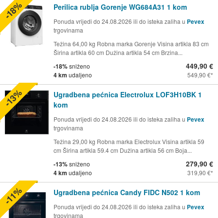
-18%
Perilica rublja Gorenje WG684A31 1 kom
Ponuda vrijedi do 24.08.2026 ili do isteka zaliha u
Pevex
trgovinama
Težina 64,00 kg Robna marka Gorenje Visina artikla 83 cm
Širina artikla 60 cm Dužina artikla 54 cm Brzina...
449,90 €
-18%
sniženo
4 km
udaljeno
549,90 €
-13%
Ugradbena pećnica Electrolux LOF3H10BK 1
kom
Ponuda vrijedi do 24.08.2026 ili do isteka zaliha u
Pevex
trgovinama
Težina 29,00 kg Robna marka Electrolux Visina artikla 59
cm Širina artikla 59.4 cm Dužina artikla 56 cm Boja...
279,90 €
-13%
sniženo
4 km
udaljeno
319,90 €
-11%
Ugradbena pećnica Candy FIDC N502 1 kom
Ponuda vrijedi do 24.08.2026 ili do isteka zaliha u
Pevex
trgovinama