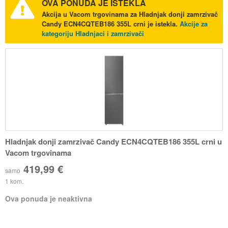
OVA PONUDA JE ISTEKLA
Akcija u Vacom trgovinama za Hladnjak donji zamrzivač
Candy ECN4CQTEB186 355L crni je istekla.
Akcije za
kategoriju Hladnjaci i zamrzivači
Hladnjak donji zamrzivač Candy ECN4CQTEB186 355L crni u
Vacom trgovinama
419,99 €
samo
1 kom.
Ova ponuda je neaktivna