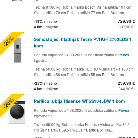
Težina 87,80 kg Robna marka Bosch Visina artikla 191 cm
Širina artikla 70 cm Dužina artikla 77 cm Boja Srebrna...
729,90 €
-19%
sniženo
4 km
udaljeno
897,90 €
-25%
Samostojeći hladnjak Tecro PVHG-T2702EDS 1
kom
Ponuda vrijedi do 24.08.2026 ili do isteka zaliha u
Pevex
trgovinama
Težina 50,00 kg Robna marka TECRO Visina artikla 180 cm
Širina artikla 56 cm Dužina artikla 55 cm Boja Srebrna...
259,90 €
-25%
sniženo
4 km
udaljeno
344,90 €
-20%
Perilica rublja Hisense WF5S1045BW 1 kom
Ponuda vrijedi do 24.08.2026 ili do isteka zaliha u
Pevex
trgovinama
Težina 69,00 kg Robna marka Hisense Visina artikla 84.5
cm Širina artikla 59.5 cm Dužina artikla 61 cm...