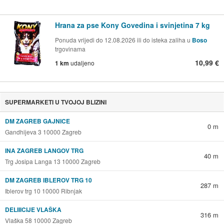
Hrana za pse Kony Govedina i svinjetina 7 kg
Ponuda vrijedi do 12.08.2026 ili do isteka zaliha u
Boso
trgovinama
10,99 €
1 km
udaljeno
SUPERMARKETI U TVOJOJ BLIZINI
DM ZAGREB GAJNICE
0 m
Gandhijeva 3 10000 Zagreb
INA ZAGREB LANGOV TRG
40 m
Trg Josipa Langa 13 10000 Zagreb
DM ZAGREB IBLEROV TRG 10
287 m
Iblerov trg 10 10000 Ribnjak
DELIIICIJE VLAŠKA
316 m
Vlaška 58 10000 Zagreb