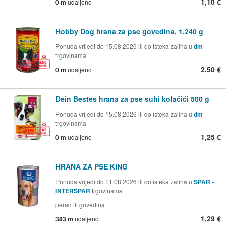
1,10 €
0 m
udaljeno
Hobby Dog hrana za pse govedina, 1.240 g
Ponuda vrijedi do 15.08.2026 ili do isteka zaliha u
dm
trgovinama
2,50 €
0 m
udaljeno
Dein Bestes hrana za pse suhi kolačići 500 g
Ponuda vrijedi do 15.08.2026 ili do isteka zaliha u
dm
trgovinama
1,25 €
0 m
udaljeno
HRANA ZA PSE KING
Ponuda vrijedi do 11.08.2026 ili do isteka zaliha u
SPAR -
INTERSPAR
trgovinama
perad ili govedina
1,29 €
383 m
udaljeno