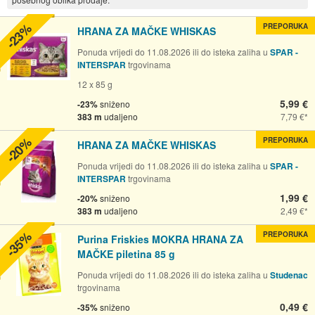
-23%
PREPORUKA
HRANA ZA MAČKE WHISKAS
Ponuda vrijedi do 11.08.2026 ili do isteka zaliha u
SPAR -
INTERSPAR
trgovinama
12 x 85 g
5,99 €
-23%
sniženo
383 m
udaljeno
7,79 €
-20%
PREPORUKA
HRANA ZA MAČKE WHISKAS
Ponuda vrijedi do 11.08.2026 ili do isteka zaliha u
SPAR -
INTERSPAR
trgovinama
1,99 €
-20%
sniženo
383 m
udaljeno
2,49 €
-35%
PREPORUKA
Purina Friskies MOKRA HRANA ZA
MAČKE piletina 85 g
Ponuda vrijedi do 11.08.2026 ili do isteka zaliha u
Studenac
trgovinama
0,49 €
-35%
sniženo