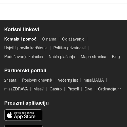
Korisni linkovi
Kontakt i pomoć
O nama
Oglašavanje
Uvjeti i pravila korištenja
Politika privatnosti
Podešavanje kolačića
Način plaćanja
Mapa stranica
Blog
Partnerski portali
24sata
Poslovni dnevnik
Večernji list
missMAMA
missZDRAVA
Miss7
Gastro
Pixsell
Diva
Ordinacija.hr
Preuzmi aplikaciju