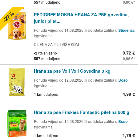
557 m
udaljeno
0,90 €
-27%
PEDIGREE MOKRA HRANA ZA PSE govedina,
junior pilet...
Ponuda vrijedi do 11.08.2026 ili do isteka zaliha u
Studenac
trgovinama
CIJENA ZA 2 ILI VIŠE KOM
0,72 €
-27%
sniženo
557 m
udaljeno
0,98 €
Hrana za pse Voli Voli Govedina 3 kg
Ponuda vrijedi do 12.08.2026 ili do isteka zaliha u
Boso
trgovinama
4,99 €
1 km
udaljeno
Hrana za pse Friskies Fantastic piletina 500 g
Ponuda vrijedi do 12.08.2026 ili do isteka zaliha u
Boso
trgovinama
1,79 €
1 km
udaljeno