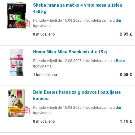
Sheba hrana za mačke 4 vrste mesa u želeu
4×85 g
Ponuda vrijedi do 15.08.2026 ili do isteka zaliha u
dm
trgovinama
2,95 €
0 m
udaljeno
Hrana Miau Miau Snack mix 4 x 15 g
Ponuda vrijedi do 12.08.2026 ili do isteka zaliha u
Boso
trgovinama
0,59 €
1 km
udaljeno
Dein Bestes hrana za glodavce i patuljaste
kuniće...
Ponuda vrijedi do 15.08.2026 ili do isteka zaliha u
dm
trgovinama
1,10 €
0 m
udaljeno