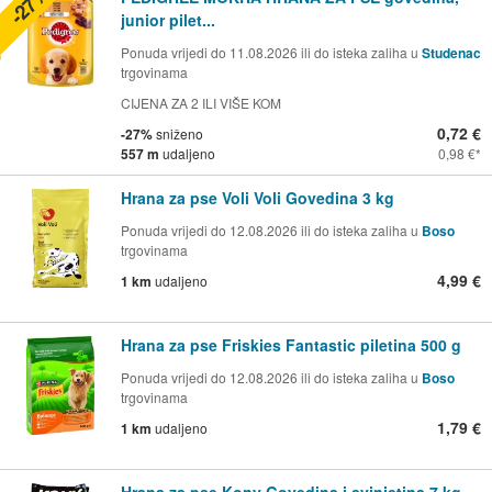
-27%
junior pilet...
Ponuda vrijedi do 11.08.2026 ili do isteka zaliha u
Studenac
trgovinama
CIJENA ZA 2 ILI VIŠE KOM
0,72 €
-27%
sniženo
557 m
udaljeno
0,98 €
Hrana za pse Voli Voli Govedina 3 kg
Ponuda vrijedi do 12.08.2026 ili do isteka zaliha u
Boso
trgovinama
4,99 €
1 km
udaljeno
Hrana za pse Friskies Fantastic piletina 500 g
Ponuda vrijedi do 12.08.2026 ili do isteka zaliha u
Boso
trgovinama
1,79 €
1 km
udaljeno
Hrana za pse Kony Govedina i svinjetina 7 kg