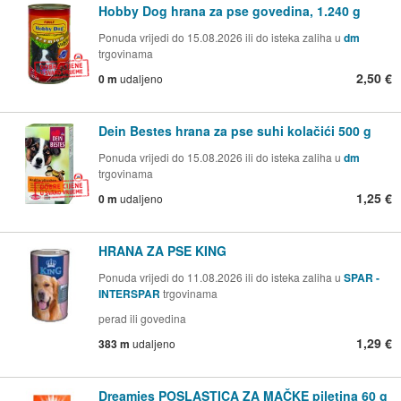
Hobby Dog hrana za pse govedina, 1.240 g
Ponuda vrijedi do 15.08.2026 ili do isteka zaliha u
dm
trgovinama
2,50 €
0 m
udaljeno
Dein Bestes hrana za pse suhi kolačići 500 g
Ponuda vrijedi do 15.08.2026 ili do isteka zaliha u
dm
trgovinama
1,25 €
0 m
udaljeno
HRANA ZA PSE KING
Ponuda vrijedi do 11.08.2026 ili do isteka zaliha u
SPAR -
INTERSPAR
trgovinama
perad ili govedina
1,29 €
383 m
udaljeno
Dreamies POSLASTICA ZA MAČKE piletina 60 g