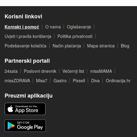
Korisni linkovi
Kontakt i pomoć
O nama
Oglašavanje
Uvjeti i pravila korištenja
Politika privatnosti
Podešavanje kolačića
Način plaćanja
Mapa stranica
Blog
Partnerski portali
24sata
Poslovni dnevnik
Večernji list
missMAMA
missZDRAVA
Miss7
Gastro
Pixsell
Diva
Ordinacija.hr
Preuzmi aplikaciju