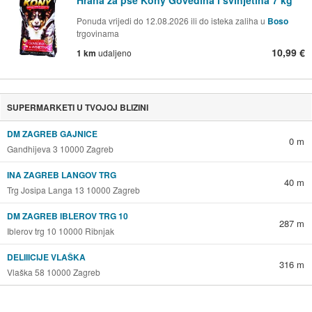
Ponuda vrijedi do 12.08.2026 ili do isteka zaliha u
Boso
trgovinama
10,99 €
1 km
udaljeno
SUPERMARKETI U TVOJOJ BLIZINI
DM ZAGREB GAJNICE
0 m
Gandhijeva 3 10000 Zagreb
INA ZAGREB LANGOV TRG
40 m
Trg Josipa Langa 13 10000 Zagreb
DM ZAGREB IBLEROV TRG 10
287 m
Iblerov trg 10 10000 Ribnjak
DELIIICIJE VLAŠKA
316 m
Vlaška 58 10000 Zagreb