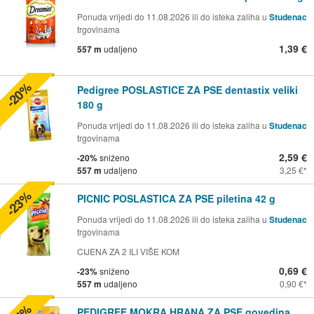
Ponuda vrijedi do 11.08.2026 ili do isteka zaliha u
Studenac
trgovinama
1,39 €
557 m
udaljeno
-20%
Pedigree POSLASTICE ZA PSE dentastix veliki
180 g
Ponuda vrijedi do 11.08.2026 ili do isteka zaliha u
Studenac
trgovinama
2,59 €
-20%
sniženo
557 m
udaljeno
3,25 €
-23%
PICNIC POSLASTICA ZA PSE piletina 42 g
Ponuda vrijedi do 11.08.2026 ili do isteka zaliha u
Studenac
trgovinama
CIJENA ZA 2 ILI VIŠE KOM
0,69 €
-23%
sniženo
557 m
udaljeno
0,90 €
PEDIGREE MOKRA HRANA ZA PSE govedina,