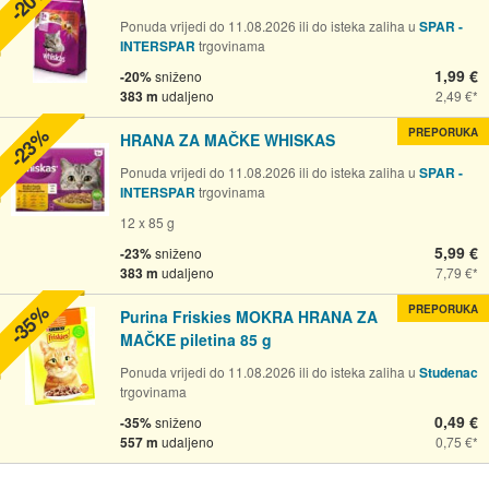
-20%
Ponuda vrijedi do 11.08.2026 ili do isteka zaliha u
SPAR -
INTERSPAR
trgovinama
1,99 €
-20%
sniženo
383 m
udaljeno
2,49 €
-23%
PREPORUKA
HRANA ZA MAČKE WHISKAS
Ponuda vrijedi do 11.08.2026 ili do isteka zaliha u
SPAR -
INTERSPAR
trgovinama
12 x 85 g
5,99 €
-23%
sniženo
383 m
udaljeno
7,79 €
-35%
PREPORUKA
Purina Friskies MOKRA HRANA ZA
MAČKE piletina 85 g
Ponuda vrijedi do 11.08.2026 ili do isteka zaliha u
Studenac
trgovinama
0,49 €
-35%
sniženo
557 m
udaljeno
0,75 €