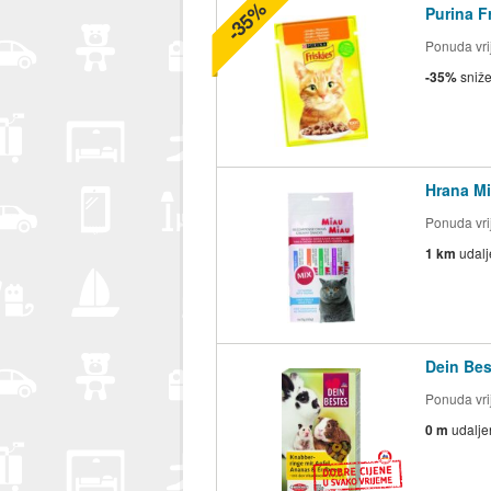
-35%
Purina 
Ponuda vrij
-35%
sniž
Hrana Mi
Ponuda vrij
1 km
udal
Dein Bes
Ponuda vrij
0 m
udalje