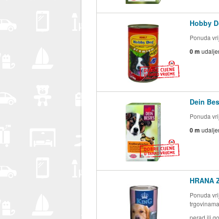
Hobby Do
Ponuda vrij
0 m
udalje
Dein Bes
Ponuda vrij
0 m
udalje
HRANA Z
Ponuda vrij
trgovinam
perad ili g