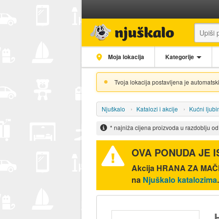
Moja lokacija
Kategorije
Tvoja lokacija postavljena je automatski
Njuškalo
Katalozi i akcije
Kućni ljubi
* najniža cijena proizvoda u razdoblju o
OVA PONUDA JE 
Akcija
HRANA ZA MAČK
na
Njuškalo katalozima