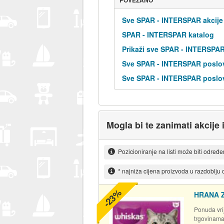
POVEZANO
Sve SPAR - INTERSPAR akcije
SPAR - INTERSPAR katalog
Prikaži sve SPAR - INTERSPA
Sve SPAR - INTERSPAR poslov
Sve SPAR - INTERSPAR poslov
Mogla bi te zanimati akcije 
Pozicioniranje na listi može biti određ
* najniža cijena proizvoda u razdoblju
-23%
HRANA 
Ponuda vrij
trgovinam