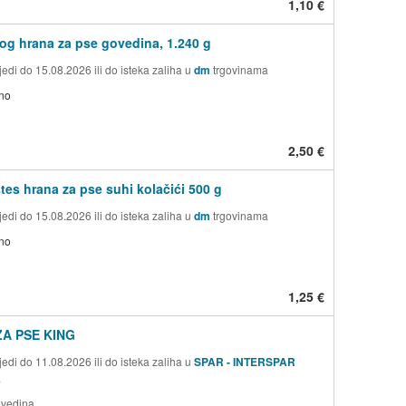
1,10 €
g hrana za pse govedina, 1.240 g
edi do 15.08.2026 ili do isteka zaliha u
dm
trgovinama
no
2,50 €
tes hrana za pse suhi kolačići 500 g
edi do 15.08.2026 ili do isteka zaliha u
dm
trgovinama
no
1,25 €
A PSE KING
edi do 11.08.2026 ili do isteka zaliha u
SPAR - INTERSPAR
a
ovedina