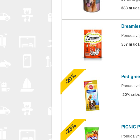
383 m
uda
Dreamie
Ponuda vrij
557 m
uda
-20%
Pedigree
Ponuda vrij
-20%
sniž
-23%
PICNIC P
Ponuda vrij