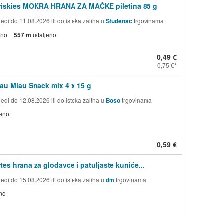
Friskies MOKRA HRANA ZA MAČKE piletina 85 g
edi do 11.08.2026 ili do isteka zaliha u
Studenac
trgovinama
eno
557 m
udaljeno
0,49 €
0,75 €
au Miau Snack mix 4 x 15 g
edi do 12.08.2026 ili do isteka zaliha u
Boso
trgovinama
jeno
0,59 €
tes hrana za glodavce i patuljaste kuniće...
edi do 15.08.2026 ili do isteka zaliha u
dm
trgovinama
no