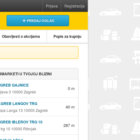
Prijava
Registracija
PREDAJ OGLAS
Obavijesti o akcijama
Popis za kupnju
MARKETI U TVOJOJ BLIZINI
AGREB GAJNICE
0 m
jeva 3 10000 Zagreb
AGREB LANGOV TRG
40 m
sipa Langa 13 10000 Zagreb
GREB IBLEROV TRG 10
287 m
v trg 10 10000 Ribnjak