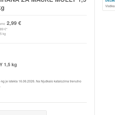
DELII
kg
Vlaška
2,99 €
amo
,89 €
,5 kg
 1,5 kg
 je istekla 16.06.2026. Na Njuškalo katalozima trenutno
.