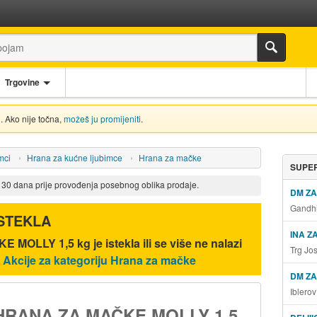
Trgovine
. Ako nije točna,
možeš ju promijeniti
.
mci
Hrana za kućne ljubimce
Hrana za mačke
SUPER
d 30 dana prije provođenja posebnog oblika prodaje.
DM Z
Gandhi
ISTEKLA
INA Z
E MOLLY 1,5 kg
je istekla ili se više ne nalazi
Trg Jo
.
Akcije za kategoriju Hrana za mačke
DM ZA
Iblero
HRANA ZA MAČKE MOLLY 1,5