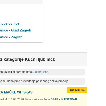
R poslovnice
nice - Grad Zagreb
nice - Zagreb
iz kategorije Kućni ljubimci:
eno različitim parametrima.
Saznaj više.
 od 30 dana prije provođenja posebnog oblika prodaje.
PREPORUKA
ZA MAČKE WHISKAS
edi do 11.08.2026 ili do isteka zaliha u
SPAR - INTERSPAR
a