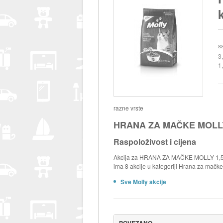
s
3
1
razne vrste
HRANA ZA MAČKE MOLLY
Raspoloživost i cijena
Akcija za HRANA ZA MAČKE MOLLY 1,5 kg
ima 8 akcije u kategoriji Hrana za mačke
Sve Molly akcije