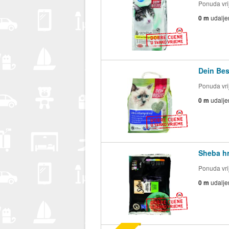
Ponuda vrij
0 m
udalje
Dein Bes
Ponuda vrij
0 m
udalje
Sheba hr
Ponuda vrij
0 m
udalje