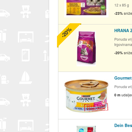
12 x 85 g
-23%
sniž
-20%
HRANA 
Ponuda vrij
trgovinam
-20%
sniž
Gourmet 
Ponuda vrij
0 m
udalje
Dein Bes