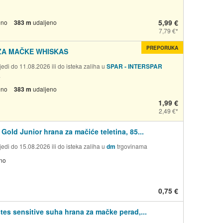
5,99 €
eno
383 m
udaljeno
7,79 €
PREPORUKA
ZA MAČKE WHISKAS
edi do 11.08.2026 ili do isteka zaliha u
SPAR - INTERSPAR
a
eno
383 m
udaljeno
1,99 €
2,49 €
Gold Junior hrana za mačiće teletina, 85...
edi do 15.08.2026 ili do isteka zaliha u
dm
trgovinama
no
0,75 €
tes sensitive suha hrana za mačke perad,...