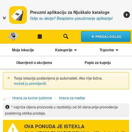
Preuzmi aplikaciju za Njuškalo kataloge
Gdje su akcije? Besplatno preuzimanje aplikacije!
PREDAJ OGLAS
Moja lokacija
Kategorije
Trgovine
Obavijesti o akcijama
Popis za kupnju
Tvoja lokacija postavljena je automatski. Ako nije točna,
možeš ju promijeniti
.
Hrana za kućne ljubimce
Hrana za mačke
* najniža cijena proizvoda u razdoblju od 30 dana prije provođenja
posebnog oblika prodaje.
OVA PONUDA JE ISTEKLA