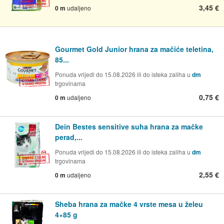
3,45 €
0 m
udaljeno
Gourmet Gold Junior hrana za mačiće teletina,
85...
Ponuda vrijedi do 15.08.2026 ili do isteka zaliha u
dm
trgovinama
0,75 €
0 m
udaljeno
Dein Bestes sensitive suha hrana za mačke
perad,...
Ponuda vrijedi do 15.08.2026 ili do isteka zaliha u
dm
trgovinama
2,55 €
0 m
udaljeno
Sheba hrana za mačke 4 vrste mesa u želeu
4×85 g