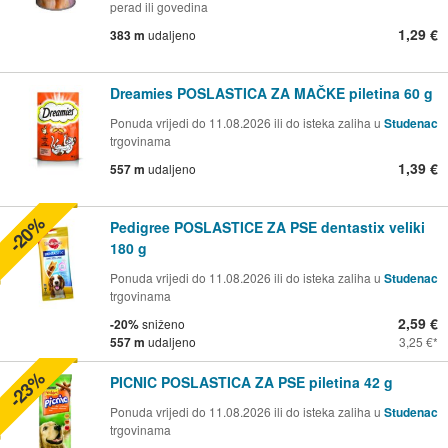
perad ili govedina
1,29 €
383 m
udaljeno
Dreamies POSLASTICA ZA MAČKE piletina 60 g
Ponuda vrijedi do 11.08.2026 ili do isteka zaliha u
Studenac
trgovinama
1,39 €
557 m
udaljeno
-20%
Pedigree POSLASTICE ZA PSE dentastix veliki
180 g
Ponuda vrijedi do 11.08.2026 ili do isteka zaliha u
Studenac
trgovinama
2,59 €
-20%
sniženo
557 m
udaljeno
3,25 €
-23%
PICNIC POSLASTICA ZA PSE piletina 42 g
Ponuda vrijedi do 11.08.2026 ili do isteka zaliha u
Studenac
trgovinama