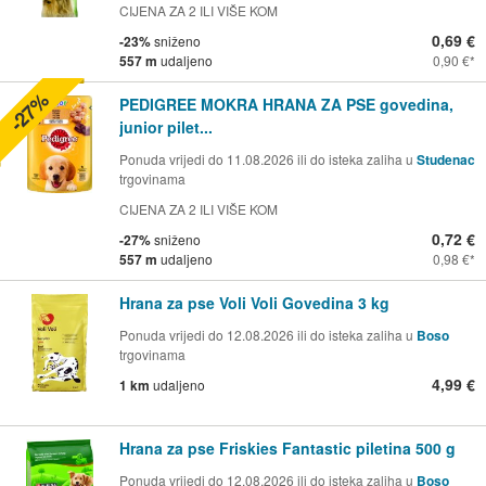
CIJENA ZA 2 ILI VIŠE KOM
0,69 €
-23%
sniženo
557 m
udaljeno
0,90 €
-27%
PEDIGREE MOKRA HRANA ZA PSE govedina,
junior pilet...
Ponuda vrijedi do 11.08.2026 ili do isteka zaliha u
Studenac
trgovinama
CIJENA ZA 2 ILI VIŠE KOM
0,72 €
-27%
sniženo
557 m
udaljeno
0,98 €
Hrana za pse Voli Voli Govedina 3 kg
Ponuda vrijedi do 12.08.2026 ili do isteka zaliha u
Boso
trgovinama
4,99 €
1 km
udaljeno
Hrana za pse Friskies Fantastic piletina 500 g
Ponuda vrijedi do 12.08.2026 ili do isteka zaliha u
Boso