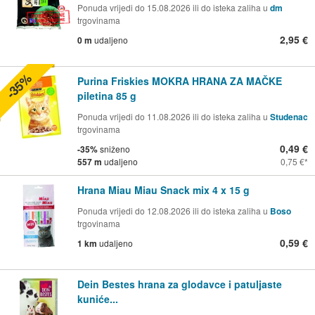
Ponuda vrijedi do 15.08.2026 ili do isteka zaliha u
dm
trgovinama
2,95 €
0 m
udaljeno
-35%
Purina Friskies MOKRA HRANA ZA MAČKE
piletina 85 g
Ponuda vrijedi do 11.08.2026 ili do isteka zaliha u
Studenac
trgovinama
0,49 €
-35%
sniženo
557 m
udaljeno
0,75 €
Hrana Miau Miau Snack mix 4 x 15 g
Ponuda vrijedi do 12.08.2026 ili do isteka zaliha u
Boso
trgovinama
0,59 €
1 km
udaljeno
Dein Bestes hrana za glodavce i patuljaste
kuniće...