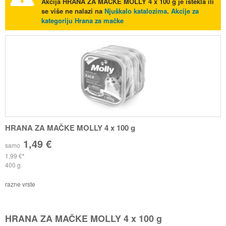
Akcija
HRANA ZA MAČKE MOLLY 4 x 100 g
je istekla ili
se više ne nalazi na
Njuškalo katalozima
.
Akcije za
kategoriju Hrana za mačke
HRANA ZA MAČKE MOLLY 4 x 100 g
1,49 €
samo
1,99 €
400 g
razne vrste
HRANA ZA MAČKE MOLLY 4 x 100 g