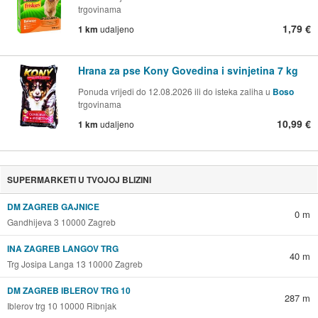
trgovinama
1,79 €
1 km
udaljeno
Hrana za pse Kony Govedina i svinjetina 7 kg
Ponuda vrijedi do 12.08.2026 ili do isteka zaliha u
Boso
trgovinama
10,99 €
1 km
udaljeno
SUPERMARKETI U TVOJOJ BLIZINI
DM ZAGREB GAJNICE
0 m
Gandhijeva 3 10000 Zagreb
INA ZAGREB LANGOV TRG
40 m
Trg Josipa Langa 13 10000 Zagreb
DM ZAGREB IBLEROV TRG 10
287 m
Iblerov trg 10 10000 Ribnjak