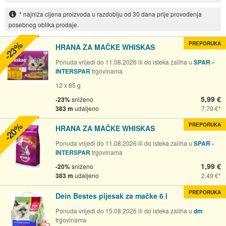
* najniža cijena proizvoda u razdoblju od 30 dana prije provođenja
posebnog oblika prodaje.
-23%
PREPORUKA
HRANA ZA MAČKE WHISKAS
Ponuda vrijedi do 11.08.2026 ili do isteka zaliha u
SPAR -
INTERSPAR
trgovinama
12 x 85 g
5,99 €
-23%
sniženo
383 m
udaljeno
7,79 €
-20%
PREPORUKA
HRANA ZA MAČKE WHISKAS
Ponuda vrijedi do 11.08.2026 ili do isteka zaliha u
SPAR -
INTERSPAR
trgovinama
1,99 €
-20%
sniženo
383 m
udaljeno
2,49 €
PREPORUKA
Dein Bestes pijesak za mačke 6 l
Ponuda vrijedi do 15.08.2026 ili do isteka zaliha u
dm
trgovinama