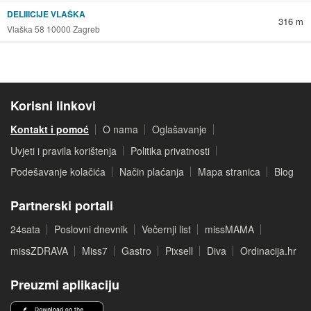
DELIIICIJE VLAŠKA
316 m
Vlaška 58 10000 Zagreb
Korisni linkovi
Kontakt i pomoć
O nama
Oglašavanje
Uvjeti i pravila korištenja
Politika privatnosti
Podešavanje kolačića
Način plaćanja
Mapa stranica
Blog
Partnerski portali
24sata
Poslovni dnevnik
Večernji list
missMAMA
missZDRAVA
Miss7
Gastro
Pixsell
Diva
Ordinacija.hr
Preuzmi aplikaciju