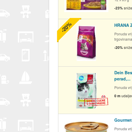
-23%
sniž
-20%
HRANA 
Ponuda vrij
trgovinam
-20%
sniž
Dein Bes
perad,...
Ponuda vrij
0 m
udalje
Gourmet 
Ponuda vrij