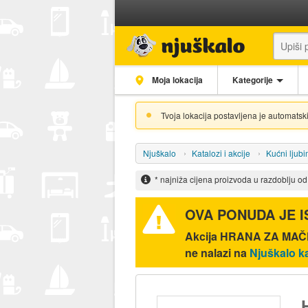
Moja lokacija
Kategorije
Tvoja lokacija postavljena je automatski
Njuškalo
Katalozi i akcije
Kućni ljubi
* najniža cijena proizvoda u razdoblju o
OVA PONUDA JE 
Akcija
HRANA ZA MAČK
ne nalazi na
Njuškalo k