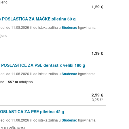
ljeno
1,29 €
s POSLASTICA ZA MAČKE piletina 60 g
edi do 11.08.2026 ili do isteka zaliha u
Studenac
trgovinama
ljeno
1,39 €
 POSLASTICE ZA PSE dentastix veliki 180 g
edi do 11.08.2026 ili do isteka zaliha u
Studenac
trgovinama
eno
557 m
udaljeno
2,59 €
3,25 €
OSLASTICA ZA PSE piletina 42 g
edi do 11.08.2026 ili do isteka zaliha u
Studenac
trgovinama
 2 ILI VIŠE KOM