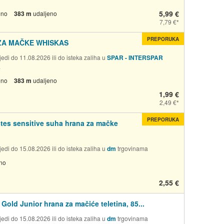
5,99 €
eno
383 m
udaljeno
7,79 €
PREPORUKA
ZA MAČKE WHISKAS
edi do 11.08.2026 ili do isteka zaliha u
SPAR - INTERSPAR
a
eno
383 m
udaljeno
1,99 €
2,49 €
PREPORUKA
tes sensitive suha hrana za mačke
edi do 15.08.2026 ili do isteka zaliha u
dm
trgovinama
no
2,55 €
Gold Junior hrana za mačiće teletina, 85...
edi do 15.08.2026 ili do isteka zaliha u
dm
trgovinama