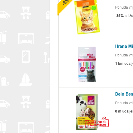
-35%
Ponuda vrij
-35%
sniž
Hrana Mi
Ponuda vrij
1 km
udal
Dein Bes
Ponuda vrij
0 m
udalje