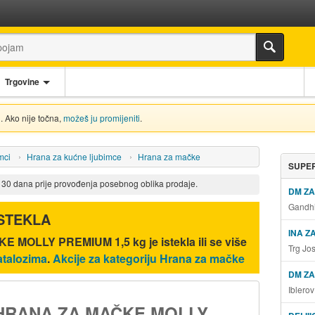
Trgovine
. Ako nije točna,
možeš ju promijeniti
.
mci
Hrana za kućne ljubimce
Hrana za mačke
SUPER
d 30 dana prije provođenja posebnog oblika prodaje.
DM Z
Gandhi
ISTEKLA
INA Z
E MOLLY PREMIUM 1,5 kg
je istekla ili se više
Trg Jo
atalozima
.
Akcije za kategoriju Hrana za mačke
DM ZA
Iblero
HRANA ZA MAČKE MOLLY