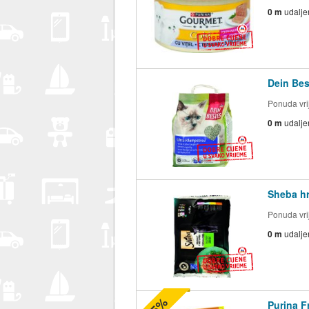
0 m
udalje
Dein Bes
Ponuda vrij
0 m
udalje
Sheba hr
Ponuda vrij
0 m
udalje
Purina 