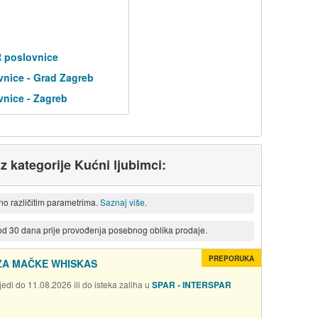
R poslovnice
nice - Grad Zagreb
nice - Zagreb
iz kategorije Kućni ljubimci:
eno različitim parametrima.
Saznaj više.
 od 30 dana prije provođenja posebnog oblika prodaje.
PREPORUKA
ZA MAČKE WHISKAS
edi do 11.08.2026 ili do isteka zaliha u
SPAR - INTERSPAR
a