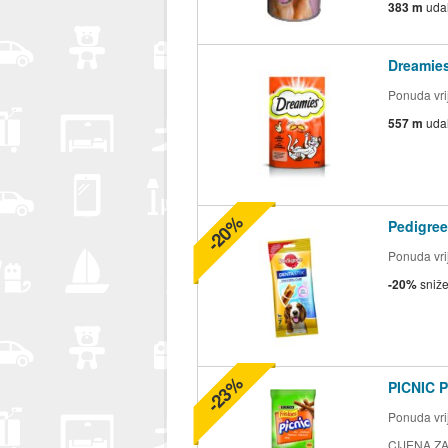
383 m
uda
Dreamie
Ponuda vrij
557 m
uda
-20%
Pedigree
Ponuda vrij
-20%
sniž
-23%
PICNIC P
Ponuda vrij
CIJENA ZA