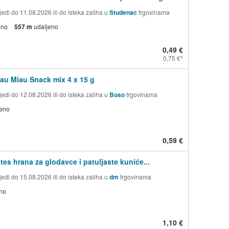
edi do 11.08.2026 ili do isteka zaliha u
Studenac
trgovinama
eno
557 m
udaljeno
0,49 €
0,75 €
au Miau Snack mix 4 x 15 g
edi do 12.08.2026 ili do isteka zaliha u
Boso
trgovinama
jeno
0,59 €
tes hrana za glodavce i patuljaste kuniće...
edi do 15.08.2026 ili do isteka zaliha u
dm
trgovinama
no
1,10 €