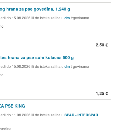
g hrana za pse govedina, 1.240 g
edi do 15.08.2026 ili do isteka zaliha u
dm
trgovinama
no
2,50 €
tes hrana za pse suhi kolačići 500 g
edi do 15.08.2026 ili do isteka zaliha u
dm
trgovinama
no
1,25 €
A PSE KING
edi do 11.08.2026 ili do isteka zaliha u
SPAR - INTERSPAR
a
ovedina