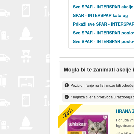
Sve SPAR - INTERSPAR akcije
SPAR - INTERSPAR katalog
Prikaži sve SPAR - INTERSPA
Sve SPAR - INTERSPAR poslov
Sve SPAR - INTERSPAR poslov
Mogla bi te zanimati akcije 
Pozicioniranje na listi može biti određ
* najniža cijena proizvoda u razdoblju
-23%
HRANA 
Ponuda vrij
trgovinam
12 x 85 g