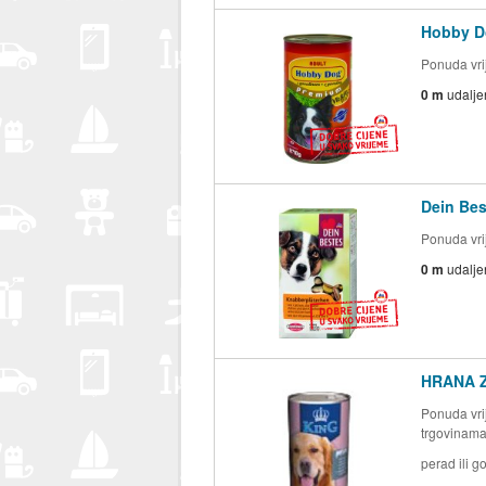
Hobby Do
Ponuda vrij
0 m
udalje
Dein Bes
Ponuda vrij
0 m
udalje
HRANA Z
Ponuda vrij
trgovinam
perad ili g