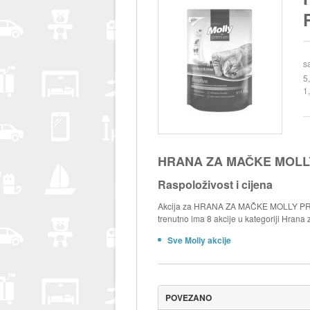
s
5
1
HRANA ZA MAČKE MOLLY
Raspoloživost i cijena
Akcija za HRANA ZA MAČKE MOLLY PREMI
trenutno ima 8 akcije u kategoriji Hrana
Sve Molly akcije
POVEZANO