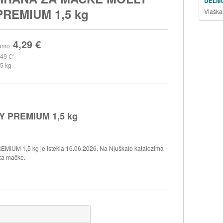
DELII
PREMIUM 1,5 kg
Vlaška
4,29 €
amo
,49 €
,5 kg
 PREMIUM 1,5 kg
UM 1,5 kg je istekla 16.06.2026. Na Njuškalo katalozima
 za mačke.