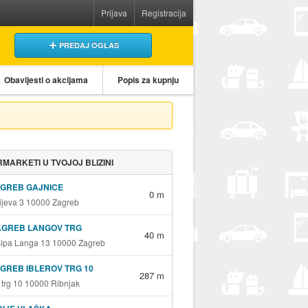
Prijava
Registracija
PREDAJ OGLAS
Obavijesti o akcijama
Popis za kupnju
MARKETI U TVOJOJ BLIZINI
AGREB GAJNICE
0 m
jeva 3 10000 Zagreb
AGREB LANGOV TRG
40 m
sipa Langa 13 10000 Zagreb
GREB IBLEROV TRG 10
287 m
v trg 10 10000 Ribnjak