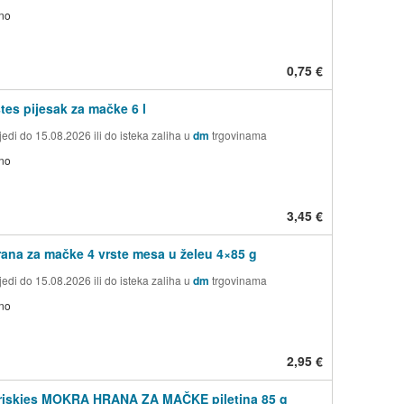
no
0,75 €
tes pijesak za mačke 6 l
edi do 15.08.2026 ili do isteka zaliha u
dm
trgovinama
no
3,45 €
ana za mačke 4 vrste mesa u želeu 4×85 g
edi do 15.08.2026 ili do isteka zaliha u
dm
trgovinama
no
2,95 €
Friskies MOKRA HRANA ZA MAČKE piletina 85 g