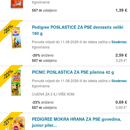
trgovinama
1,39 €
557 m
udaljeno
-20%
Pedigree POSLASTICE ZA PSE dentastix veliki
180 g
Ponuda vrijedi do 11.08.2026 ili do isteka zaliha u
Studenac
trgovinama
2,59 €
-20%
sniženo
557 m
udaljeno
3,25 €
-23%
PICNIC POSLASTICA ZA PSE piletina 42 g
Ponuda vrijedi do 11.08.2026 ili do isteka zaliha u
Studenac
trgovinama
CIJENA ZA 2 ILI VIŠE KOM
0,69 €
-23%
sniženo
557 m
udaljeno
0,90 €
-27%
PEDIGREE MOKRA HRANA ZA PSE govedina,
junior pilet...