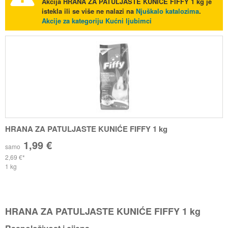
Akcija
HRANA ZA PATULJASTE KUNIĆE FIFFY 1 kg
je
istekla ili se više ne nalazi na
Njuškalo katalozima
.
Akcije za kategoriju Kućni ljubimci
HRANA ZA PATULJASTE KUNIĆE FIFFY 1 kg
1,99 €
samo
2,69 €
1 kg
HRANA ZA PATULJASTE KUNIĆE FIFFY 1 kg