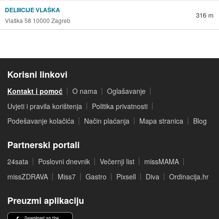
DELIIICIJE VLAŠKA
316 m
Vlaška 58 10000 Zagreb
Korisni linkovi
Kontakt i pomoć
O nama
Oglašavanje
Uvjeti i pravila korištenja
Politika privatnosti
Podešavanje kolačića
Način plaćanja
Mapa stranica
Blog
Partnerski portali
24sata
Poslovni dnevnik
Večernji list
missMAMA
missZDRAVA
Miss7
Gastro
Pixsell
Diva
Ordinacija.hr
Preuzmi aplikaciju