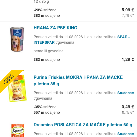
12 x 85 g
5,99 €
-23%
sniženo
383 m
udaljeno
7,79 €
HRANA ZA PSE KING
Ponuda vrijedi do 11.08.2026 ili do isteka zaliha u
SPAR -
INTERSPAR
trgovinama
perad ili govedina
1,29 €
383 m
udaljeno
-35%
Purina Friskies MOKRA HRANA ZA MAČKE
piletina 85 g
Ponuda vrijedi do 11.08.2026 ili do isteka zaliha u
Studenac
trgovinama
0,49 €
-35%
sniženo
557 m
udaljeno
0,75 €
Dreamies POSLASTICA ZA MAČKE piletina 60 g
Ponuda vrijedi do 11.08.2026 ili do isteka zaliha u
Studenac