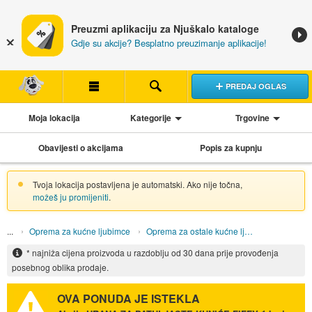
Preuzmi aplikaciju za Njuškalo kataloge
Gdje su akcije? Besplatno preuzimanje aplikacije!
PREDAJ OGLAS
Moja lokacija
Kategorije
Trgovine
Obavijesti o akcijama
Popis za kupnju
Tvoja lokacija postavljena je automatski. Ako nije točna,
možeš ju promijeniti
.
Oprema za kućne ljubimce
Oprema za ostale kućne ljubimce
* najniža cijena proizvoda u razdoblju od 30 dana prije provođenja
posebnog oblika prodaje.
OVA PONUDA JE ISTEKLA