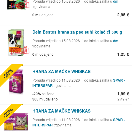
Ponuda vrijedi do 15.08.2026 ili do isteka zaliha u
dm
trgovinama
2,95 €
0 m
udaljeno
Dein Bestes hrana za pse suhi kolačići 500 g
Ponuda vrijedi do 15.08.2026 ili do isteka zaliha u
dm
trgovinama
1,25 €
0 m
udaljeno
-20%
HRANA ZA MAČKE WHISKAS
Ponuda vrijedi do 11.08.2026 ili do isteka zaliha u
SPAR -
INTERSPAR
trgovinama
1,99 €
-20%
sniženo
383 m
udaljeno
2,49 €
-23%
HRANA ZA MAČKE WHISKAS
Ponuda vrijedi do 11.08.2026 ili do isteka zaliha u
SPAR -
INTERSPAR
trgovinama