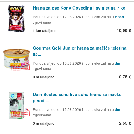
Hrana za pse Kony Govedina i svinjetina 7 kg
Ponuda vrijedi do 12.08.2026 ili do isteka zaliha u
Boso
trgovinama
10,99 €
1 km
udaljeno
Gourmet Gold Junior hrana za mačiće teletina,
85...
Ponuda vrijedi do 15.08.2026 ili do isteka zaliha u
dm
trgovinama
0,75 €
0 m
udaljeno
Dein Bestes sensitive suha hrana za mačke
perad,...
Ponuda vrijedi do 15.08.2026 ili do isteka zaliha u
dm
trgovinama
2,55 €
0 m
udaljeno