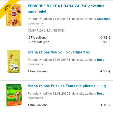
-27%
PEDIGREE MOKRA HRANA ZA PSE govedina,
junior pilet...
Ponuda vrijedi do 11.08.2026 ili do isteka zaliha u
Studenac
trgovinama
CIJENA ZA 2 ILI VIŠE KOM
0,72 €
-27%
sniženo
557 m
udaljeno
0,98 €
Hrana za pse Voli Voli Govedina 3 kg
Ponuda vrijedi do 12.08.2026 ili do isteka zaliha u
Boso
trgovinama
4,99 €
1 km
udaljeno
Hrana za pse Friskies Fantastic piletina 500 g
Ponuda vrijedi do 12.08.2026 ili do isteka zaliha u
Boso
trgovinama
1,79 €
1 km
udaljeno