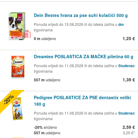
Dein Bestes hrana za pse suhi kolačići 500 g
Ponuda vrijedi do 15.08.2026 ili do isteka zaliha u
dm
trgovinama
1,25 €
0 m
udaljeno
Dreamies POSLASTICA ZA MAČKE piletina 60 g
Ponuda vrijedi do 11.08.2026 ili do isteka zaliha u
Studenac
trgovinama
1,39 €
557 m
udaljeno
-20%
Pedigree POSLASTICE ZA PSE dentastix veliki
180 g
Ponuda vrijedi do 11.08.2026 ili do isteka zaliha u
Studenac
trgovinama
2,59 €
-20%
sniženo
557 m
udaljeno
3,25 €