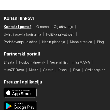
Korisni linkovi
Kontakt i pomoć
O nama
Oglašavanje
Uvjeti i pravila korištenja
Politika privatnosti
Podešavanje kolačića
Način plaćanja
Mapa stranica
Blog
Partnerski portali
24sata
Poslovni dnevnik
Večernji list
missMAMA
missZDRAVA
Miss7
Gastro
Pixsell
Diva
Ordinacija.hr
Preuzmi aplikaciju