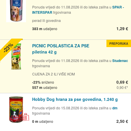
Ponuda vrijedi do 11.08.2026 ili do isteka zaliha u
SPAR -
INTERSPAR
trgovinama
perad ili govedina
1,29 €
383 m
udaljeno
-23%
PREPORUKA
PICNIC POSLASTICA ZA PSE
piletina 42 g
Ponuda vrijedi do 11.08.2026 ili do isteka zaliha u
Studenac
trgovinama
CIJENA ZA 2 ILI VIŠE KOM
0,69 €
-23%
sniženo
557 m
udaljeno
0,90 €
Hobby Dog hrana za pse govedina, 1.240 g
Ponuda vrijedi do 15.08.2026 ili do isteka zaliha u
dm
trgovinama
2,50 €
0 m
udaljeno