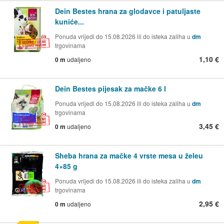
Dein Bestes hrana za glodavce i patuljaste
kuniće...
Ponuda vrijedi do 15.08.2026 ili do isteka zaliha u
dm
trgovinama
1,10 €
0 m
udaljeno
Dein Bestes pijesak za mačke 6 l
Ponuda vrijedi do 15.08.2026 ili do isteka zaliha u
dm
trgovinama
3,45 €
0 m
udaljeno
Sheba hrana za mačke 4 vrste mesa u želeu
4×85 g
Ponuda vrijedi do 15.08.2026 ili do isteka zaliha u
dm
trgovinama
2,95 €
0 m
udaljeno