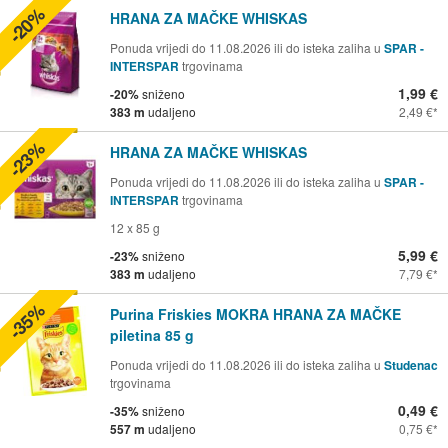
-20%
HRANA ZA MAČKE WHISKAS
Ponuda vrijedi do 11.08.2026 ili do isteka zaliha u
SPAR -
INTERSPAR
trgovinama
1,99 €
-20%
sniženo
383 m
udaljeno
2,49 €
-23%
HRANA ZA MAČKE WHISKAS
Ponuda vrijedi do 11.08.2026 ili do isteka zaliha u
SPAR -
INTERSPAR
trgovinama
12 x 85 g
5,99 €
-23%
sniženo
383 m
udaljeno
7,79 €
-35%
Purina Friskies MOKRA HRANA ZA MAČKE
piletina 85 g
Ponuda vrijedi do 11.08.2026 ili do isteka zaliha u
Studenac
trgovinama
0,49 €
-35%
sniženo
557 m
udaljeno
0,75 €