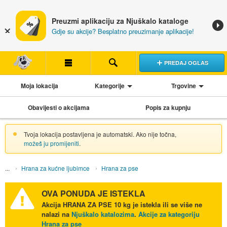
Preuzmi aplikaciju za Njuškalo kataloge
Gdje su akcije? Besplatno preuzimanje aplikacije!
PREDAJ OGLAS
Moja lokacija
Kategorije
Trgovine
Obavijesti o akcijama
Popis za kupnju
Tvoja lokacija postavljena je automatski. Ako nije točna,
možeš ju promijeniti
.
Hrana za kućne ljubimce
Hrana za pse
OVA PONUDA JE ISTEKLA
Akcija
HRANA ZA PSE 10 kg
je istekla ili se više ne
nalazi na
Njuškalo katalozima
.
Akcije za kategoriju
Hrana za pse