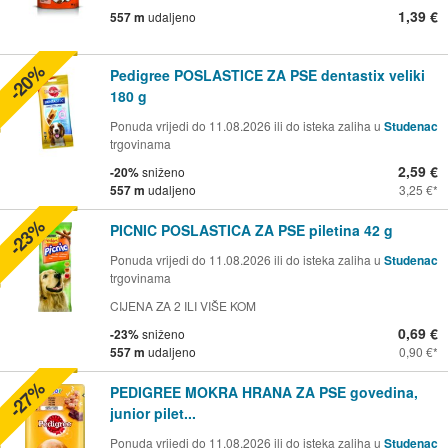
1,39 €
557 m
udaljeno
-20%
Pedigree POSLASTICE ZA PSE dentastix veliki
180 g
Ponuda vrijedi do 11.08.2026 ili do isteka zaliha u
Studenac
trgovinama
2,59 €
-20%
sniženo
557 m
udaljeno
3,25 €
-23%
PICNIC POSLASTICA ZA PSE piletina 42 g
Ponuda vrijedi do 11.08.2026 ili do isteka zaliha u
Studenac
trgovinama
CIJENA ZA 2 ILI VIŠE KOM
0,69 €
-23%
sniženo
557 m
udaljeno
0,90 €
-27%
PEDIGREE MOKRA HRANA ZA PSE govedina,
junior pilet...
Ponuda vrijedi do 11.08.2026 ili do isteka zaliha u
Studenac