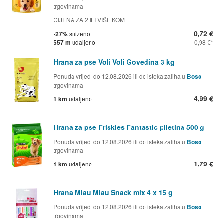
trgovinama
CIJENA ZA 2 ILI VIŠE KOM
0,72 €
-27%
sniženo
557 m
udaljeno
0,98 €
Hrana za pse Voli Voli Govedina 3 kg
Ponuda vrijedi do 12.08.2026 ili do isteka zaliha u
Boso
trgovinama
4,99 €
1 km
udaljeno
Hrana za pse Friskies Fantastic piletina 500 g
Ponuda vrijedi do 12.08.2026 ili do isteka zaliha u
Boso
trgovinama
1,79 €
1 km
udaljeno
Hrana Miau Miau Snack mix 4 x 15 g
Ponuda vrijedi do 12.08.2026 ili do isteka zaliha u
Boso
trgovinama