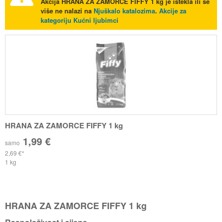
Akcija
HRANA ZA ZAMORCE FIFFY 1 kg
je istekla ili se
više ne nalazi na
Njuškalo katalozima
.
Akcije za
kategoriju Kućni ljubimci
HRANA ZA ZAMORCE FIFFY 1 kg
1,99 €
samo
2,69 €
1 kg
HRANA ZA ZAMORCE FIFFY 1 kg