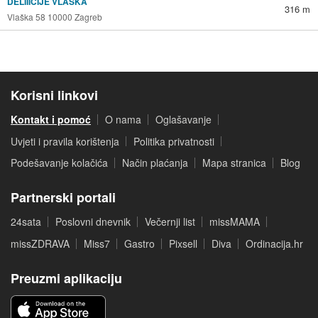
DELIIICIJE VLAŠKA
316 m
Vlaška 58 10000 Zagreb
Korisni linkovi
Kontakt i pomoć
O nama
Oglašavanje
Uvjeti i pravila korištenja
Politika privatnosti
Podešavanje kolačića
Način plaćanja
Mapa stranica
Blog
Partnerski portali
24sata
Poslovni dnevnik
Večernji list
missMAMA
missZDRAVA
Miss7
Gastro
Pixsell
Diva
Ordinacija.hr
Preuzmi aplikaciju