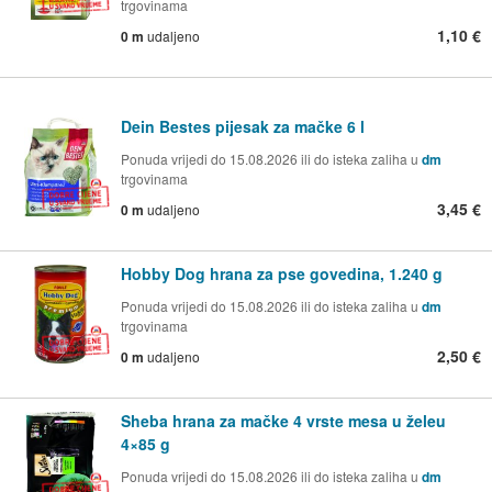
trgovinama
1,10 €
0 m
udaljeno
Dein Bestes pijesak za mačke 6 l
Ponuda vrijedi do 15.08.2026 ili do isteka zaliha u
dm
trgovinama
3,45 €
0 m
udaljeno
Hobby Dog hrana za pse govedina, 1.240 g
Ponuda vrijedi do 15.08.2026 ili do isteka zaliha u
dm
trgovinama
2,50 €
0 m
udaljeno
Sheba hrana za mačke 4 vrste mesa u želeu
4×85 g
Ponuda vrijedi do 15.08.2026 ili do isteka zaliha u
dm