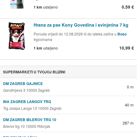
0,59 €
1 km
udaljeno
Hrana za pse Kony Govedina i svinjetina 7 kg
Ponuda vrijedi do 12.08.2026 ili do isteka zaliha u
Boso
trgovinama
10,99 €
1 km
udaljeno
SUPERMARKETI U TVOJOJ BLIZINI
DM ZAGREB GAJNICE
0 m
Gandhijeva 3 10000 Zagreb
INA ZAGREB LANGOV TRG
40 m
Trg Josipa Langa 13 10000 Zagreb
DM ZAGREB IBLEROV TRG 10
287 m
Iblerov trg 10 10000 Ribnjak