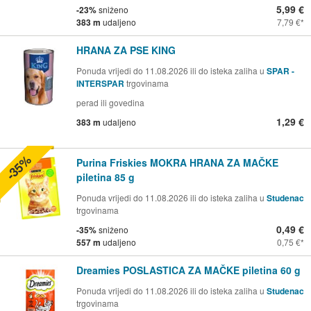
5,99 €
-23%
sniženo
383 m
udaljeno
7,79 €
HRANA ZA PSE KING
Ponuda vrijedi do 11.08.2026 ili do isteka zaliha u
SPAR -
INTERSPAR
trgovinama
perad ili govedina
1,29 €
383 m
udaljeno
-35%
Purina Friskies MOKRA HRANA ZA MAČKE
piletina 85 g
Ponuda vrijedi do 11.08.2026 ili do isteka zaliha u
Studenac
trgovinama
0,49 €
-35%
sniženo
557 m
udaljeno
0,75 €
Dreamies POSLASTICA ZA MAČKE piletina 60 g
Ponuda vrijedi do 11.08.2026 ili do isteka zaliha u
Studenac
trgovinama