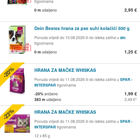
trgovinama
2,95 €
0 m
udaljeno
Dein Bestes hrana za pse suhi kolačići 500 g
Ponuda vrijedi do 15.08.2026 ili do isteka zaliha u
dm
trgovinama
1,25 €
0 m
udaljeno
-20%
HRANA ZA MAČKE WHISKAS
Ponuda vrijedi do 11.08.2026 ili do isteka zaliha u
SPAR -
INTERSPAR
trgovinama
1,99 €
-20%
sniženo
383 m
udaljeno
2,49 €
-23%
HRANA ZA MAČKE WHISKAS
Ponuda vrijedi do 11.08.2026 ili do isteka zaliha u
SPAR -
INTERSPAR
trgovinama
12 x 85 g