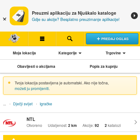
Preuzmi aplikaciju za Njuškalo kataloge
Gdje su akcije? Besplatno preuzimanje aplikacije!
PREDAJ OGLAS
Moja lokacija
Kategorije
Trgovine
Obavijesti o akcijama
Popis za kupnju
Tvoja lokacija postavljena je automatski. Ako nije točna,
možeš ju promijeniti
.
Dječji svijet
Igračke
NTL
Otvoreno
Udaljenost:
2 km
Akcije:
92
2
katalozi