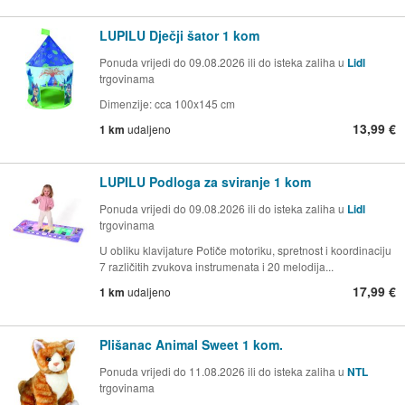
LUPILU Dječji šator 1 kom
Ponuda vrijedi do 09.08.2026 ili do isteka zaliha u
Lidl
trgovinama
Dimenzije: cca 100x145 cm
13,99 €
1 km
udaljeno
LUPILU Podloga za sviranje 1 kom
Ponuda vrijedi do 09.08.2026 ili do isteka zaliha u
Lidl
trgovinama
U obliku klavijature Potiče motoriku, spretnost i koordinaciju
7 različitih zvukova instrumenata i 20 melodija...
17,99 €
1 km
udaljeno
Plišanac Animal Sweet 1 kom.
Ponuda vrijedi do 11.08.2026 ili do isteka zaliha u
NTL
trgovinama