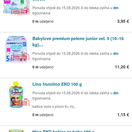
Ponuda vrijedi do 15.08.2026 ili do isteka zaliha u
dm
trgovinama
3,95 €
0 m
udaljeno
Babylove premium pelene junior vel. 5 (10–16
kg),...
Ponuda vrijedi do 15.08.2026 ili do isteka zaliha u
dm
trgovinama
11,20 €
0 m
udaljeno
Lino frutolino EKO 100 g
Ponuda vrijedi do 15.08.2026 ili do isteka zaliha u
dm
trgovinama
kašica voće s pirom 6+ mj.,
1,15 €
0 m
udaljeno
Hipp EKO kašica za bebe 190 g