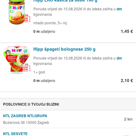
Ponuda vrijedi do 15.08.2026 ili do isteka zaliha u
dm
trgovinama
mlado povrće, 5+ mj.
1,45 €
0 m
udaljeno
Hipp špageti bolognese 250 g
Ponuda vrijedi do 15.08.2026 ili do isteka zaliha u
dm
trgovinama
1+ god
2,10 €
0 m
udaljeno
POSLOVNICE U TVOJOJ BLIZINI
NTL ZAGREB NTLGRUPA
2 km
Bužanova 36 10000 Zagreb
NTL SESVETE