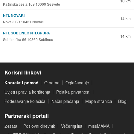
10 km
Kašinska cesta 109 10000 Sesvete
NTL NOVAKI
14 km
Novaki BB 10431 Novaki
NTL SOBLINEC NTLGRUPA
14 km
Soblinečka 66 10360 Soblinec
Korisni linkovi
Kontakt i pomoć
O nama
Oglašavanje
Uvjeti i pravila korištenja
Politika privatnosti
Podešavanje kolačića
Način plaćanja
Mapa stranica
Blog
Partnerski portali
24sata
Poslovni dnevnik
Večernji list
missMAMA