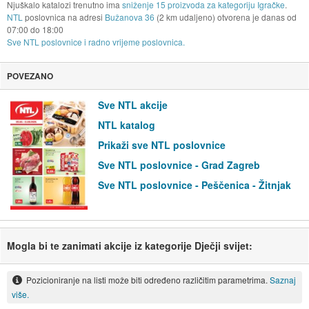
Njuškalo katalozi trenutno ima
sniženje 15 proizvoda za kategoriju Igračke
.
NTL
poslovnica na adresi
Bužanova 36
(2 km udaljeno) otvorena je danas od
07:00
do
18:00
Sve NTL poslovnice i radno vrijeme poslovnica.
POVEZANO
Sve NTL akcije
NTL katalog
Prikaži sve NTL poslovnice
Sve NTL poslovnice - Grad Zagreb
Sve NTL poslovnice - Peščenica - Žitnjak
Mogla bi te zanimati akcije iz kategorije Dječji svijet:
Pozicioniranje na listi može biti određeno različitim parametrima.
Saznaj
više.