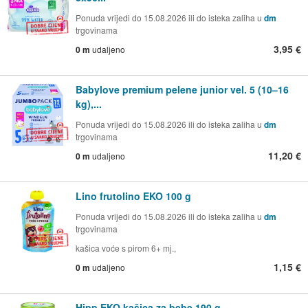
Ponuda vrijedi do 15.08.2026 ili do isteka zaliha u
dm
trgovinama
3,95 €
0 m
udaljeno
Babylove premium pelene junior vel. 5 (10–16
kg),...
Ponuda vrijedi do 15.08.2026 ili do isteka zaliha u
dm
trgovinama
11,20 €
0 m
udaljeno
Lino frutolino EKO 100 g
Ponuda vrijedi do 15.08.2026 ili do isteka zaliha u
dm
trgovinama
kašica voće s pirom 6+ mj.,
1,15 €
0 m
udaljeno
Hipp EKO kašica za bebe 190 g