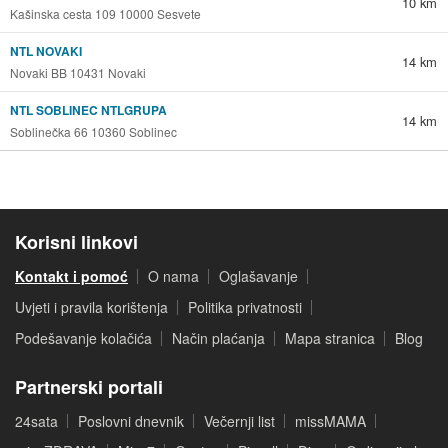
10 km
Kašinska cesta 109 10000 Sesvete
NTL NOVAKI
14 km
Novaki BB 10431 Novaki
NTL SOBLINEC NTLGRUPA
14 km
Soblinečka 66 10360 Soblinec
Korisni linkovi
Kontakt i pomoć
O nama
Oglašavanje
Uvjeti i pravila korištenja
Politika privatnosti
Podešavanje kolačića
Način plaćanja
Mapa stranica
Blog
Partnerski portali
24sata
Poslovni dnevnik
Večernji list
missMAMA