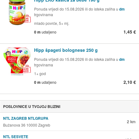
Ponuda vrijedi do 15.08.2026 ili do isteka zaliha u
dm
trgovinama
mlado povrće, 5+ mj.
1,45 €
0 m
udaljeno
Hipp špageti bolognese 250 g
Ponuda vrijedi do 15.08.2026 ili do isteka zaliha u
dm
trgovinama
1+ god
2,10 €
0 m
udaljeno
POSLOVNICE U TVOJOJ BLIZINI
NTL ZAGREB NTLGRUPA
2 km
Bužanova 36 10000 Zagreb
NTL SESVETE