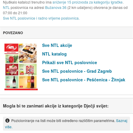
Njuškalo katalozi trenutno ima
sniženje 15 proizvoda za kategoriju Igračke
.
NTL
poslovnica na adresi
Bužanova 36
(2 km udaljeno) otvorena je danas od
07:00
do
21:00
Sve NTL poslovnice i radno vrijeme poslovnica.
POVEZANO
Sve NTL akcije
NTL katalog
Prikaži sve NTL poslovnice
Sve NTL poslovnice - Grad Zagreb
Sve NTL poslovnice - Peščenica - Žitnjak
Mogla bi te zanimati akcije iz kategorije Dječji svijet:
Pozicioniranje na listi može biti određeno različitim parametrima.
Saznaj
više.