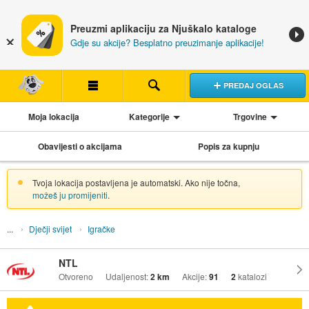
Preuzmi aplikaciju za Njuškalo kataloge
Gdje su akcije? Besplatno preuzimanje aplikacije!
PREDAJ OGLAS
Moja lokacija
Kategorije
Trgovine
Obavijesti o akcijama
Popis za kupnju
Tvoja lokacija postavljena je automatski. Ako nije točna,
možeš ju promijeniti
.
Dječji svijet
Igračke
NTL
Otvoreno
Udaljenost:
2 km
Akcije:
91
2
katalozi