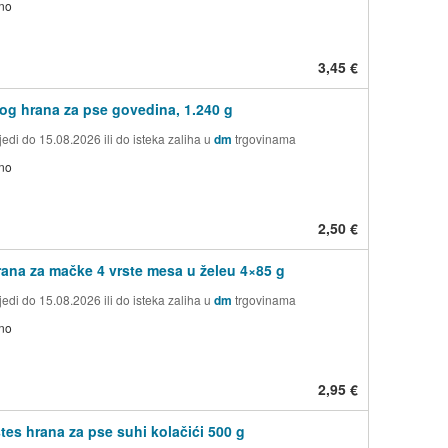
no
3,45 €
g hrana za pse govedina, 1.240 g
edi do 15.08.2026 ili do isteka zaliha u
dm
trgovinama
no
2,50 €
ana za mačke 4 vrste mesa u želeu 4×85 g
edi do 15.08.2026 ili do isteka zaliha u
dm
trgovinama
no
2,95 €
tes hrana za pse suhi kolačići 500 g