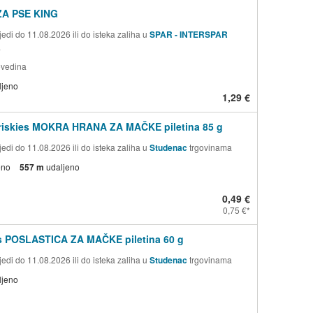
A PSE KING
edi do 11.08.2026 ili do isteka zaliha u
SPAR - INTERSPAR
a
ovedina
ljeno
1,29 €
Friskies MOKRA HRANA ZA MAČKE piletina 85 g
edi do 11.08.2026 ili do isteka zaliha u
Studenac
trgovinama
eno
557 m
udaljeno
0,49 €
0,75 €
s POSLASTICA ZA MAČKE piletina 60 g
edi do 11.08.2026 ili do isteka zaliha u
Studenac
trgovinama
ljeno