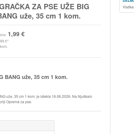
DELII
IGRAČKA ZA PSE UŽE BIG
Vlaška
BANG uže, 35 cm 1 kom.
1,99 €
amo
,99 €
 kom.
 BANG uže, 35 cm 1 kom.
 uže, 35 cm 1 kom. je istekla 16.06.2026. Na Njuškalo
oriji Oprema za pse.