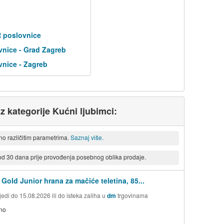
R poslovnice
nice - Grad Zagreb
nice - Zagreb
iz kategorije Kućni ljubimci:
eno različitim parametrima.
Saznaj više.
 od 30 dana prije provođenja posebnog oblika prodaje.
Gold Junior hrana za mačiće teletina, 85...
edi do 15.08.2026 ili do isteka zaliha u
dm
trgovinama
no