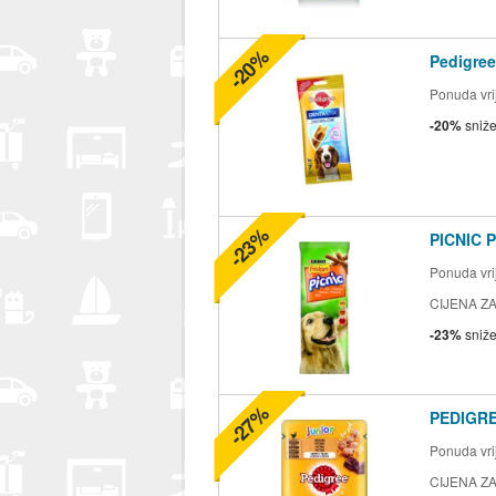
-20%
Pedigree
Ponuda vrij
-20%
sniž
-23%
PICNIC P
Ponuda vrij
CIJENA ZA
-23%
sniž
-27%
PEDIGRE
Ponuda vrij
CIJENA ZA