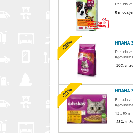
Ponuda vrij
0 m
udalje
-20%
HRANA 
Ponuda vrij
trgovinam
-20%
sniž
-23%
HRANA 
Ponuda vrij
trgovinam
12 x 85 g
-23%
sniž