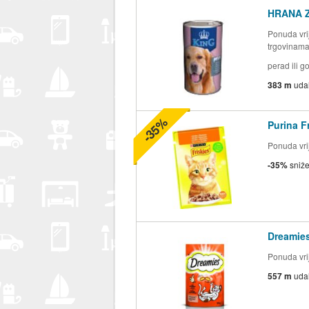
HRANA Z
Ponuda vrij
trgovinam
perad ili g
383 m
uda
-35%
Purina 
Ponuda vrij
-35%
sniž
Dreamie
Ponuda vrij
557 m
uda