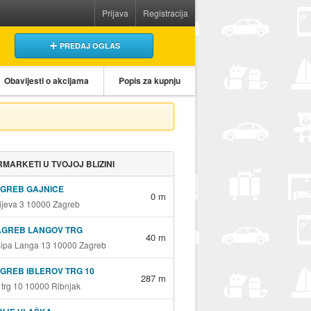
Prijava
Registracija
PREDAJ OGLAS
Obavijesti o akcijama
Popis za kupnju
MARKETI U TVOJOJ BLIZINI
AGREB GAJNICE
0 m
jeva 3 10000 Zagreb
AGREB LANGOV TRG
40 m
sipa Langa 13 10000 Zagreb
GREB IBLEROV TRG 10
287 m
v trg 10 10000 Ribnjak