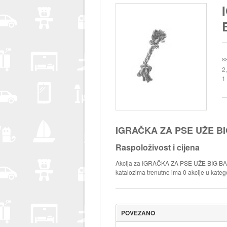
s
2
1
IGRAČKA ZA PSE UŽE BIG
Raspoloživost i cijena
Akcija za IGRAČKA ZA PSE UŽE BIG BANG
katalozima trenutno ima 0 akcije u kateg
POVEZANO