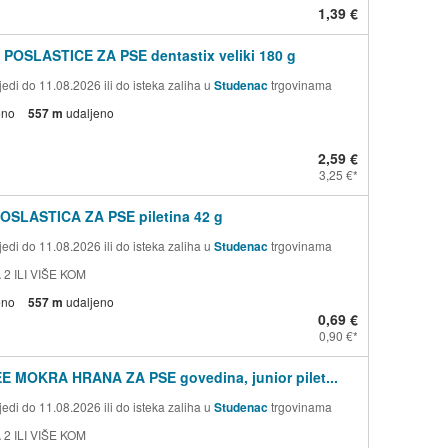
1,39 €
 POSLASTICE ZA PSE dentastix veliki 180 g
edi do 11.08.2026 ili do isteka zaliha u
Studenac
trgovinama
eno
557 m
udaljeno
2,59 €
3,25 €
OSLASTICA ZA PSE piletina 42 g
edi do 11.08.2026 ili do isteka zaliha u
Studenac
trgovinama
 2 ILI VIŠE KOM
eno
557 m
udaljeno
0,69 €
0,90 €
E MOKRA HRANA ZA PSE govedina, junior pilet...
edi do 11.08.2026 ili do isteka zaliha u
Studenac
trgovinama
 2 ILI VIŠE KOM