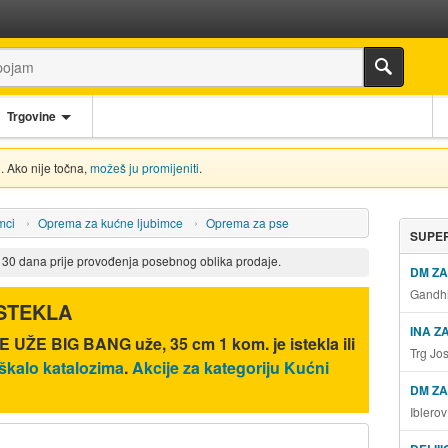
Trgovine
. Ako nije točna,
možeš ju promijeniti
.
mci
Oprema za kućne ljubimce
Oprema za pse
SUPER
d 30 dana prije provođenja posebnog oblika prodaje.
DM Z
Gandhi
ISTEKLA
INA Z
 UŽE BIG BANG uže, 35 cm 1 kom.
je istekla ili
Trg Jo
škalo katalozima
.
Akcije za kategoriju Kućni
DM ZA
Iblero