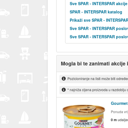
Sve SPAR - INTERSPAR akcije
SPAR - INTERSPAR katalog
Prikaži sve SPAR - INTERSPA
Sve SPAR - INTERSPAR poslov
Sve SPAR - INTERSPAR poslov
Mogla bi te zanimati akcije 
Pozicioniranje na listi može biti određ
* najniža cijena proizvoda u razdoblju
Gourmet 
Ponuda vrij
0 m
udalje