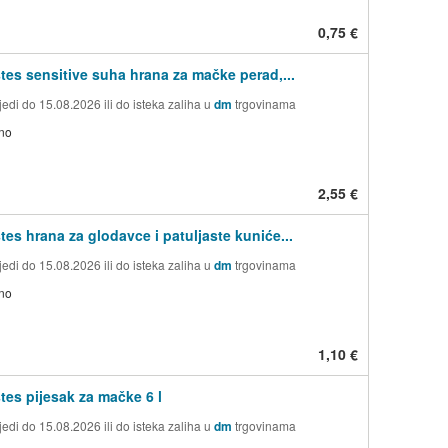
0,75 €
tes sensitive suha hrana za mačke perad,...
edi do 15.08.2026 ili do isteka zaliha u
dm
trgovinama
no
2,55 €
tes hrana za glodavce i patuljaste kuniće...
edi do 15.08.2026 ili do isteka zaliha u
dm
trgovinama
no
1,10 €
tes pijesak za mačke 6 l
edi do 15.08.2026 ili do isteka zaliha u
dm
trgovinama