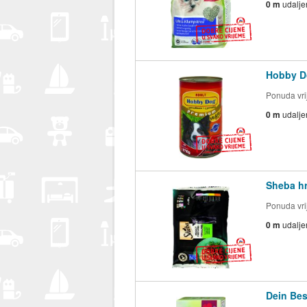
0 m
udalje
Hobby Do
Ponuda vrij
0 m
udalje
Sheba hr
Ponuda vrij
0 m
udalje
Dein Bes