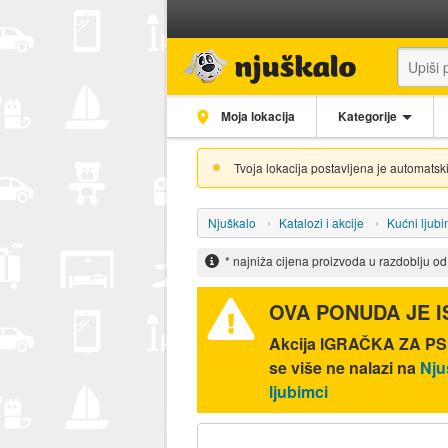
Moja lokacija
Kategorije
Tvoja lokacija postavljena je automatski
Njuškalo
Katalozi i akcije
Kućni ljubi
* najniža cijena proizvoda u razdoblju o
OVA PONUDA JE 
Akcija
IGRAČKA ZA PSE
se više ne nalazi na
Nju
ljubimci