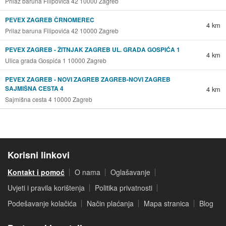
Prilaz baruna Filipovića 42 10000 Zagreb
PEVEX ZAGREB ČRNOMEREC
4 km
Prilaz baruna Filipovića 42 10000 Zagreb
PEVEX ZAGREB - ŽITNJAK ZAGREB UL. GRADA GOSPIĆA 1
4 km
Ulica grada Gospića 1 10000 Zagreb
PEVEX ZAGREB - NOVI ZAGREB ZAGREB-NOVI ZAGREB
SAJMIŠNA CESTA 4
4 km
Sajmišna cesta 4 10000 Zagreb
Korisni linkovi
Kontakt i pomoć
O nama
Oglašavanje
Uvjeti i pravila korištenja
Politika privatnosti
Podešavanje kolačića
Način plaćanja
Mapa stranica
Blog