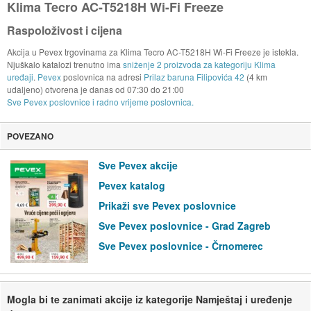
Klima Tecro AC-T5218H Wi-Fi Freeze
Raspoloživost i cijena
Akcija u Pevex trgovinama za Klima Tecro AC-T5218H Wi-Fi Freeze je istekla.
Njuškalo katalozi trenutno ima
sniženje 2 proizvoda za kategoriju Klima
uređaji
.
Pevex
poslovnica na adresi
Prilaz baruna Filipovića 42
(4 km
udaljeno) otvorena je danas od
07:30
do
21:00
Sve Pevex poslovnice i radno vrijeme poslovnica.
POVEZANO
Sve Pevex akcije
Pevex katalog
Prikaži sve Pevex poslovnice
Sve Pevex poslovnice - Grad Zagreb
Sve Pevex poslovnice - Črnomerec
Mogla bi te zanimati akcije iz kategorije Namještaj i uređenje