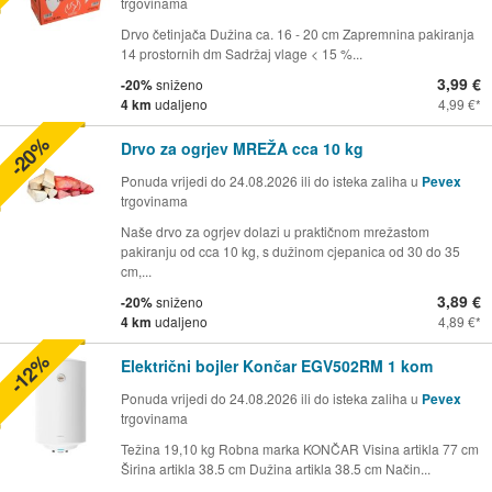
trgovinama
Drvo četinjača Dužina ca. 16 - 20 cm Zapremnina pakiranja
14 prostornih dm Sadržaj vlage < 15 %...
3,99 €
-20%
sniženo
4 km
udaljeno
4,99 €
-20%
Drvo za ogrjev MREŽA cca 10 kg
Ponuda vrijedi do 24.08.2026 ili do isteka zaliha u
Pevex
trgovinama
Naše drvo za ogrjev dolazi u praktičnom mrežastom
pakiranju od cca 10 kg, s dužinom cjepanica od 30 do 35
cm,...
3,89 €
-20%
sniženo
4 km
udaljeno
4,89 €
-12%
Električni bojler Končar EGV502RM 1 kom
Ponuda vrijedi do 24.08.2026 ili do isteka zaliha u
Pevex
trgovinama
Težina 19,10 kg Robna marka KONČAR Visina artikla 77 cm
Širina artikla 38.5 cm Dužina artikla 38.5 cm Način...