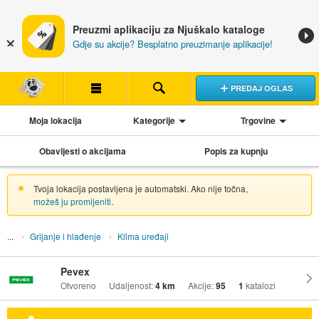
Preuzmi aplikaciju za Njuškalo kataloge
Gdje su akcije? Besplatno preuzimanje aplikacije!
PREDAJ OGLAS
Moja lokacija
Kategorije
Trgovine
Obavijesti o akcijama
Popis za kupnju
Tvoja lokacija postavljena je automatski. Ako nije točna,
možeš ju promijeniti
.
Grijanje i hlađenje
Klima uređaji
Pevex
Otvoreno
Udaljenost:
4 km
Akcije:
95
1
katalozi