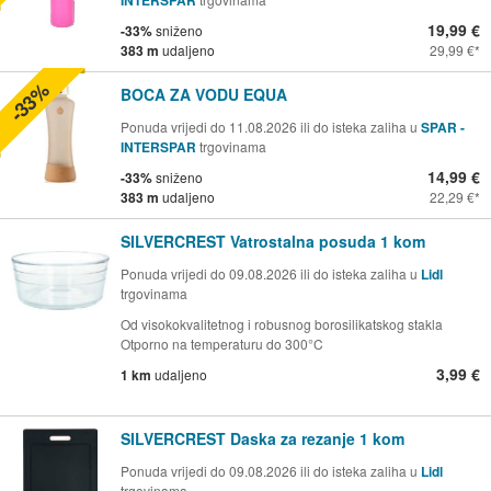
19,99 €
-33%
sniženo
383 m
udaljeno
29,99 €
-33%
BOCA ZA VODU EQUA
Ponuda vrijedi do 11.08.2026 ili do isteka zaliha u
SPAR -
INTERSPAR
trgovinama
14,99 €
-33%
sniženo
383 m
udaljeno
22,29 €
SILVERCREST Vatrostalna posuda 1 kom
Ponuda vrijedi do 09.08.2026 ili do isteka zaliha u
Lidl
trgovinama
Od visokokvalitetnog i robusnog borosilikatskog stakla
Otporno na temperaturu do 300°C
3,99 €
1 km
udaljeno
SILVERCREST Daska za rezanje 1 kom
Ponuda vrijedi do 09.08.2026 ili do isteka zaliha u
Lidl
trgovinama