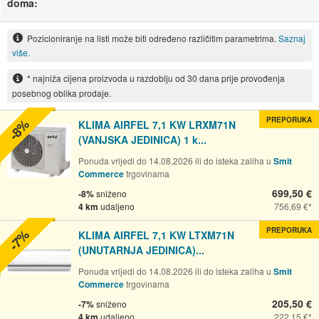
doma:
Pozicioniranje na listi može biti određeno različitim parametrima.
Saznaj
više.
* najniža cijena proizvoda u razdoblju od 30 dana prije provođenja
posebnog oblika prodaje.
PREPORUKA
-8%
KLIMA AIRFEL 7,1 KW LRXM71N
(VANJSKA JEDINICA) 1 k...
Ponuda vrijedi do 14.08.2026 ili do isteka zaliha u
Smit
Commerce
trgovinama
699,50 €
-8%
sniženo
4 km
udaljeno
756,69 €
PREPORUKA
-7%
KLIMA AIRFEL 7,1 KW LTXM71N
(UNUTARNJA JEDINICA)...
Ponuda vrijedi do 14.08.2026 ili do isteka zaliha u
Smit
Commerce
trgovinama
205,50 €
-7%
sniženo
4 km
udaljeno
222,15 €