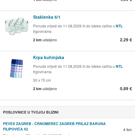
Staklenka 6/1
Ponuda vrijedi do 11.08.2026 ili do isteka zaliha u
NTL
trgovinama
2,29 €
2 km
udaljeno
Krpa kuhinjska
Ponuda vrijedi do 11.08.2026 ili do isteka zaliha u
NTL
trgovinama
50 x 70 cm
0,89 €
2 km
udaljeno
POSLOVNICE U TVOJOJ BLIZINI
PEVEX ZAGREB - ČRNOMEREC ZAGREB PRILAZ BARUNA
FILIPOVIĆA 42
4 km