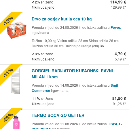
114,99 €
-12%
sniženo
4 km
udaljeno
129,99 €
-13%
Drvo za ogrjev kutija cca 10 kg
Ponuda vrijedi do 24.08.2026 ili do isteka zaliha u
Pevex
trgovinama
Težina 10,00 kg Visina artikla 28 cm Širina artikla 26 cm
Dužina artikla 36 cm Dužina pakiranja (cm) 36...
4,79 €
-13%
sniženo
4 km
udaljeno
5,49 €
-11%
GORGIEL RADIJATOR KUPAONSKI RAVNI
MILAN 1 kom
Ponuda vrijedi do 14.08.2026 ili do isteka zaliha u
Smit
Commerce
trgovinama
81,50 €
-11%
sniženo
4 km
udaljeno
91,26 €
-33%
TERMO BOCA GO GETTER
Ponuda vrijedi do 11.08.2026 ili do isteka zaliha u
SPAR -
INTERSPAR
trgovinama