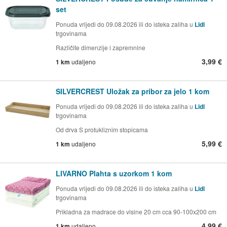
set
Ponuda vrijedi do 09.08.2026 ili do isteka zaliha u
Lidl
trgovinama
Različite dimenzije i zapremnine
3,99 €
1 km
udaljeno
SILVERCREST Uložak za pribor za jelo 1 kom
Ponuda vrijedi do 09.08.2026 ili do isteka zaliha u
Lidl
trgovinama
Od drva S protukliznim stopicama
5,99 €
1 km
udaljeno
LIVARNO Plahta s uzorkom 1 kom
Ponuda vrijedi do 09.08.2026 ili do isteka zaliha u
Lidl
trgovinama
Prikladna za madrace do visine 20 cm cca 90-100x200 cm
4,99 €
1 km
udaljeno