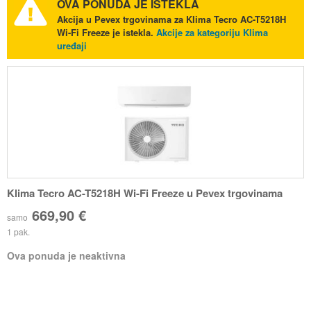
OVA PONUDA JE ISTEKLA
Akcija u Pevex trgovinama za Klima Tecro AC-T5218H
Wi-Fi Freeze je istekla.
Akcije za kategoriju Klima
uređaji
Klima Tecro AC-T5218H Wi-Fi Freeze u Pevex trgovinama
669,90 €
samo
1 pak.
Ova ponuda je neaktivna