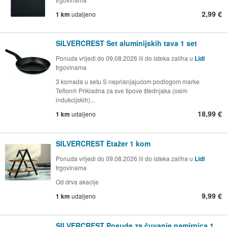
2,99 €
1 km
udaljeno
SILVERCREST Set aluminijskih tava 1 set
Ponuda vrijedi do 09.08.2026 ili do isteka zaliha u
Lidl
trgovinama
3 komada u setu S neprianjajućom podlogom marke
Teflon® Prikladna za sve tipove štednjaka (osim
indukcijskih)...
18,99 €
1 km
udaljeno
SILVERCREST Etažer 1 kom
Ponuda vrijedi do 09.08.2026 ili do isteka zaliha u
Lidl
trgovinama
Od drva akacije
9,99 €
1 km
udaljeno
SILVERCREST Posude za čuvanje namirnica 1