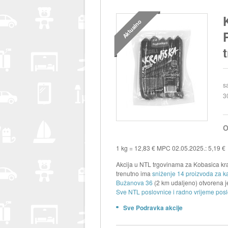
Aktualno
s
3
O
1 kg = 12,83 € MPC 02.05.2025.: 5,19 €
Akcija u NTL trgovinama za Kobasica kran
trenutno ima
sniženje 14 proizvoda za k
Bužanova 36
(2 km udaljeno) otvorena 
Sve NTL poslovnice i radno vrijeme posl
Sve Podravka akcije