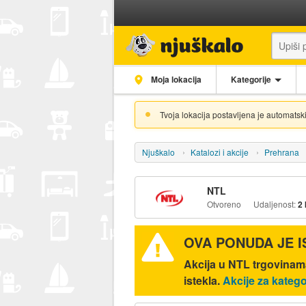
Moja lokacija
Kategorije
Tvoja lokacija postavljena je automatski
Njuškalo
Katalozi i akcije
Prehrana
NTL
Otvoreno
Udaljenost:
2
OVA PONUDA JE 
Akcija u NTL trgovinama
istekla.
Akcije za kateg