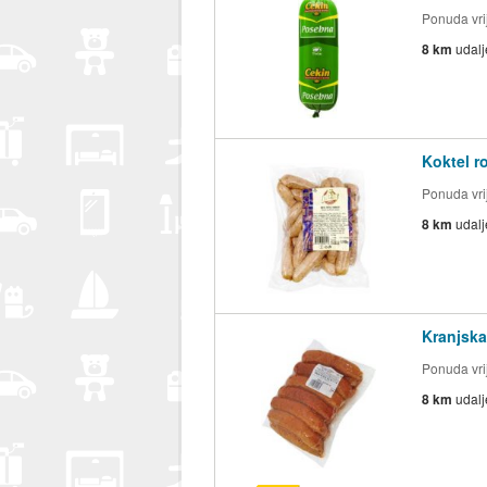
Ponuda vrij
8 km
udal
Koktel r
Ponuda vrij
8 km
udal
Kranjska
Ponuda vrij
8 km
udal