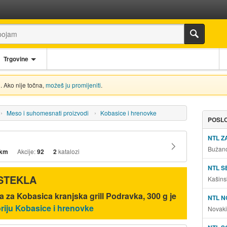
Trgovine
. Ako nije točna,
možeš ju promijeniti
.
Meso i suhomesnati proizvodi
Kobasice i hrenovke
POSLO
NTL 
Bužano
 km
Akcije:
92
2
katalozi
NTL S
ISTEKLA
Kašins
 za Kobasica kranjska grill Podravka, 300 g je
NTL N
oriju Kobasice i hrenovke
Novaki