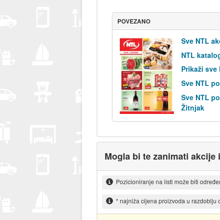
POVEZANO
Sve NTL ak
NTL katalo
Prikaži sve
Sve NTL po
Sve NTL pos
Žitnjak
Mogla bi te zanimati akcije 
Pozicioniranje na listi može biti određ
* najniža cijena proizvoda u razdoblju