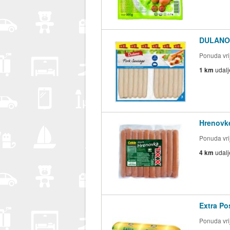
DULANO 
Ponuda vrij
1 km
udal
Hrenovke
Ponuda vrij
4 km
udal
Extra Po
Ponuda vrij