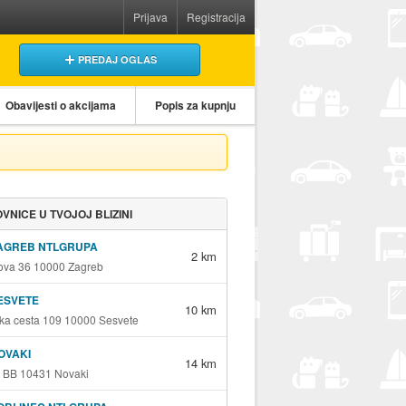
Prijava
Registracija
PREDAJ OGLAS
Obavijesti o akcijama
Popis za kupnju
VNICE U TVOJOJ BLIZINI
ZAGREB NTLGRUPA
2 km
va 36 10000 Zagreb
ESVETE
10 km
ka cesta 109 10000 Sesvete
OVAKI
14 km
 BB 10431 Novaki