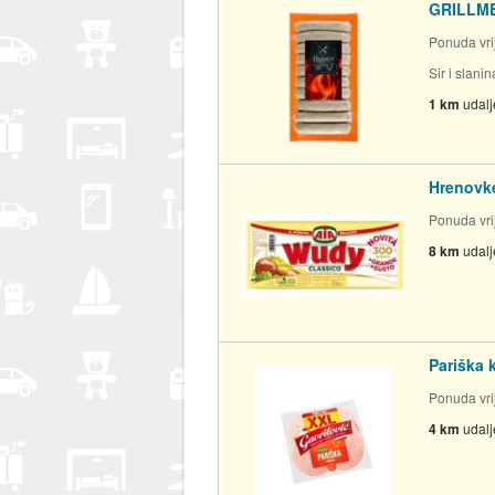
GRILLMEI
Ponuda vrij
Sir i slani
1 km
udal
Hrenovke
Ponuda vrij
8 km
udal
Pariška 
Ponuda vrij
4 km
udal