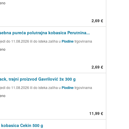
jeno
2,69 €
sebna pureća polutrajna kobasica Perutnina...
edi do 11.08.2026 ili do isteka zaliha u
Plodine
trgovinama
jeno
2,69 €
ack, trajni proizvod Gavrilović 3x 300 g
edi do 11.08.2026 ili do isteka zaliha u
Plodine
trgovinama
jeno
11,99 €
kobasica Cekin 500 g