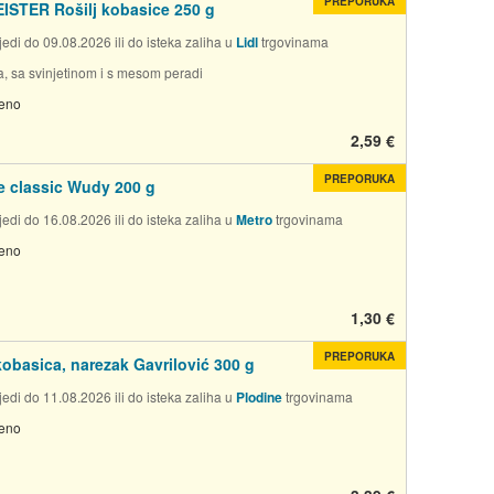
PREPORUKA
STER Rošilj kobasice 250 g
edi do 09.08.2026 ili do isteka zaliha u
Lidl
trgovinama
na, sa svinjetinom i s mesom peradi
jeno
2,59 €
PREPORUKA
 classic Wudy 200 g
edi do 16.08.2026 ili do isteka zaliha u
Metro
trgovinama
jeno
1,30 €
PREPORUKA
kobasica, narezak Gavrilović 300 g
edi do 11.08.2026 ili do isteka zaliha u
Plodine
trgovinama
jeno