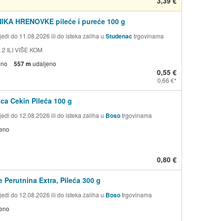
3,39 €
KA HRENOVKE pileće i pureće 100 g
edi do 11.08.2026 ili do isteka zaliha u
Studenac
trgovinama
 2 ILI VIŠE KOM
eno
557 m
udaljeno
0,55 €
0,66 €
ca Cekin Pileća 100 g
edi do 12.08.2026 ili do isteka zaliha u
Boso
trgovinama
jeno
0,80 €
 Perutnina Extra, Pileća 300 g
edi do 12.08.2026 ili do isteka zaliha u
Boso
trgovinama
jeno