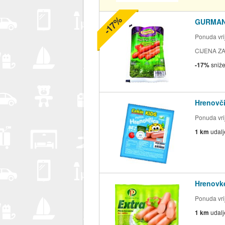
-17%
GURMANI
Ponuda vrij
CIJENA ZA
-17%
sniž
Hrenovči
Ponuda vrij
1 km
udal
Hrenovke
Ponuda vrij
1 km
udal