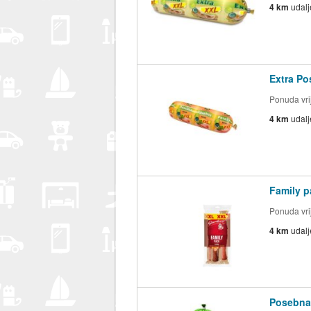
4 km
udal
Extra Po
Ponuda vrij
4 km
udal
Family p
Ponuda vrij
4 km
udal
Posebna 