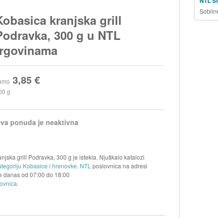
NTL S
Soblin
Kobasica kranjska grill
Podravka, 300 g u NTL
trgovinama
3,85 €
amo
00 g
va ponuda je neaktivna
jska grill Podravka, 300 g je istekla. Njuškalo katalozi
ategoriju Kobasice i hrenovke
.
NTL
poslovnica na adresi
je danas od
07:00
do
18:00
ovnica.