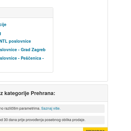
cije
g
 NTL poslovnice
slovnice - Grad Zagreb
lovnice - Peščenica -
iz kategorije Prehrana:
eno različitim parametrima.
Saznaj više.
 od 30 dana prije provođenja posebnog oblika prodaje.