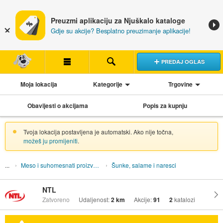
Preuzmi aplikaciju za Njuškalo kataloge
Gdje su akcije? Besplatno preuzimanje aplikacije!
PREDAJ OGLAS
Moja lokacija
Kategorije
Trgovine
Obavijesti o akcijama
Popis za kupnju
Tvoja lokacija postavljena je automatski. Ako nije točna,
možeš ju promijeniti
.
Meso i suhomesnati proizvodi
Šunke, salame i naresci
NTL
Zatvoreno
Udaljenost:
2 km
Akcije:
91
2
katalozi