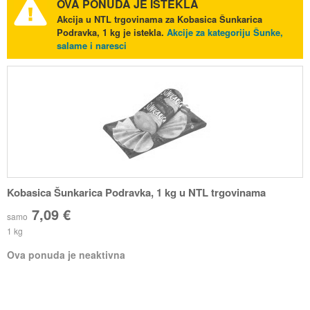
OVA PONUDA JE ISTEKLA
Akcija u NTL trgovinama za Kobasica Šunkarica
Podravka, 1 kg je istekla.
Akcije za kategoriju Šunke,
salame i naresci
Kobasica Šunkarica Podravka, 1 kg u NTL trgovinama
7,09 €
samo
1 kg
Ova ponuda je neaktivna