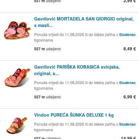
2,99 €
557 m
udaljeno
Gavrilović MORTADELA SAN GIORGIO original,
s masli...
Ponuda vrijedi do 11.08.2026 ili do isteka zaliha u
Studenac
trgovinama
8,49 €
557 m
udaljeno
Gavrilović PARIŠKA KOBASICA svinjska,
original, s...
Ponuda vrijedi do 11.08.2026 ili do isteka zaliha u
Studenac
trgovinama
6,99 €
557 m
udaljeno
Vindon PUREĆA ŠUNKA DELUXE 1 kg
Ponuda vrijedi do 11.08.2026 ili do isteka zaliha u
Studenac
trgovinama
14,99 €
557 m
udaljeno