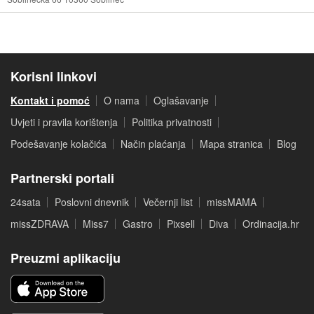
Korisni linkovi
Kontakt i pomoć
O nama
Oglašavanje
Uvjeti i pravila korištenja
Politika privatnosti
Podešavanje kolačića
Način plaćanja
Mapa stranica
Blog
Partnerski portali
24sata
Poslovni dnevnik
Večernji list
missMAMA
missZDRAVA
Miss7
Gastro
Pixsell
Diva
Ordinacija.hr
Preuzmi aplikaciju