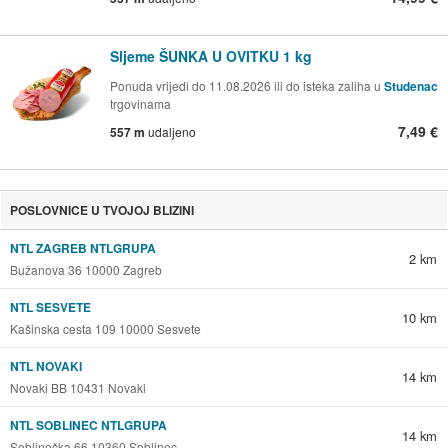
Sljeme ŠUNKA U OVITKU 1 kg
Ponuda vrijedi do 11.08.2026 ili do isteka zaliha u
Studenac
trgovinama
7,49 €
557 m
udaljeno
POSLOVNICE U TVOJOJ BLIZINI
NTL ZAGREB NTLGRUPA
2 km
Bužanova 36 10000 Zagreb
NTL SESVETE
10 km
Kašinska cesta 109 10000 Sesvete
NTL NOVAKI
14 km
Novaki BB 10431 Novaki
NTL SOBLINEC NTLGRUPA
14 km
Soblinečka 66 10360 Soblinec