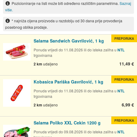
Pozicioniranje na listi može biti određeno različitim parametrima.
Saznaj
više.
* najniža cijena proizvoda u razdoblju od 30 dana prije provođenja
posebnog oblika prodaje.
PREPORUKA
Salama Sandwich Gavrilović, 1 kg
Ponuda vrijedi do 11.08.2026 ili do isteka zaliha u
NTL
trgovinama
11,49 €
2 km
udaljeno
PREPORUKA
Kobasica Pariška Gavrilović, 1 kg
Ponuda vrijedi do 11.08.2026 ili do isteka zaliha u
NTL
trgovinama
6,99 €
2 km
udaljeno
PREPORUKA
Salama Poliko XXL Cekin 1200 g
Ponuda vrijedi do 09.08.2026 ili do isteka zaliha u
NTL