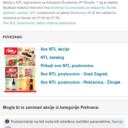
Akcija u NTL trgovinama za Kobasica Šunkarica VP Rozeto, 1 kg je istekla.
Njuškalo katalozi trenutno ima
sniženje 43 proizvoda za kategoriju Šunke,
salame i naresci
.
NTL
poslovnica na adresi
Bužanova 36
(2 km udaljeno)
otvorena je danas od
07:00
do
21:00
Sve NTL poslovnice i radno vrijeme poslovnica.
POVEZANO
Sve NTL akcije
NTL katalog
Prikaži sve NTL poslovnice
Sve NTL poslovnice - Grad Zagreb
Sve NTL poslovnice - Peščenica - Žitnjak
Mogla bi te zanimati akcije iz kategorije Prehrana:
Pozicioniranje na listi može biti određeno različitim parametrima.
Saznaj
više.