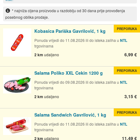
* najniža cijena proizvoda u razdoblju od 30 dana prije provođenja
posebnog oblika prodaje.
PREPORUKA
Kobasica Pariška Gavrilović, 1 kg
Ponuda vrijedi do 11.08.2026 ili do isteka zaliha u
NTL
trgovinama
6,99 €
2 km
udaljeno
PREPORUKA
Salama Poliko XXL Cekin 1200 g
Ponuda vrijedi do 09.08.2026 ili do isteka zaliha u
NTL
trgovinama
3,15 €
2 km
udaljeno
PREPORUKA
Salama Sandwich Gavrilović, 1 kg
Ponuda vrijedi do 11.08.2026 ili do isteka zaliha u
NTL
trgovinama
11,49 €
2 km
udaljeno