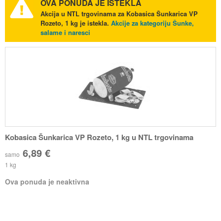
OVA PONUDA JE ISTEKLA
Akcija u NTL trgovinama za Kobasica Šunkarica VP
Rozeto, 1 kg je istekla.
Akcije za kategoriju Šunke,
salame i naresci
Kobasica Šunkarica VP Rozeto, 1 kg u NTL trgovinama
6,89 €
samo
1 kg
Ova ponuda je neaktivna