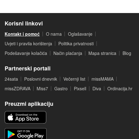
Korisni linkovi
Kontakt i pomoć
O nama
Oglašavanje
Uvjeti i pravila korištenja
Politika privatnosti
Podešavanje kolačića
Način plaćanja
Mapa stranica
Blog
Partnerski portali
24sata
Poslovni dnevnik
Večernji list
missMAMA
missZDRAVA
Miss7
Gastro
Pixsell
Diva
Ordinacija.hr
Preuzmi aplikaciju