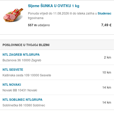
Sljeme ŠUNKA U OVITKU 1 kg
Ponuda vrijedi do 11.08.2026 ili do isteka zaliha u
Studenac
trgovinama
7,49 €
557 m
udaljeno
POSLOVNICE U TVOJOJ BLIZINI
NTL ZAGREB NTLGRUPA
2 km
Bužanova 36 10000 Zagreb
NTL SESVETE
10 km
Kašinska cesta 109 10000 Sesvete
NTL NOVAKI
14 km
Novaki BB 10431 Novaki
NTL SOBLINEC NTLGRUPA
14 km
Soblinečka 66 10360 Soblinec