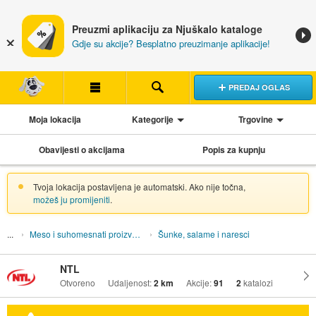
Preuzmi aplikaciju za Njuškalo kataloge
Gdje su akcije? Besplatno preuzimanje aplikacije!
PREDAJ OGLAS
Moja lokacija
Kategorije
Trgovine
Obavijesti o akcijama
Popis za kupnju
Tvoja lokacija postavljena je automatski. Ako nije točna,
možeš ju promijeniti
.
Meso i suhomesnati proizvodi
Šunke, salame i naresci
NTL
Otvoreno
Udaljenost:
2 km
Akcije:
91
2
katalozi