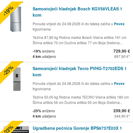
-19%
Samostojeći hladnjak Bosch KGV58VLEAS 1
kom
Ponuda vrijedi do 24.08.2026 ili do isteka zaliha u
Pevex
trgovinama
Težina 87,80 kg Robna marka Bosch Visina artikla 191 cm
Širina artikla 70 cm Dužina artikla 77 cm Boja Srebrna...
729,90 €
-19%
sniženo
4 km
udaljeno
897,90 €
-25%
Samostojeći hladnjak Tecro PVHG-T2702EDS 1
kom
Ponuda vrijedi do 24.08.2026 ili do isteka zaliha u
Pevex
trgovinama
Težina 50,00 kg Robna marka TECRO Visina artikla 180 cm
Širina artikla 56 cm Dužina artikla 55 cm Boja Srebrna...
259,90 €
-25%
sniženo
4 km
udaljeno
344,90 €
-23%
Ugradbena pećnica Gorenje BPS6737E03X 1