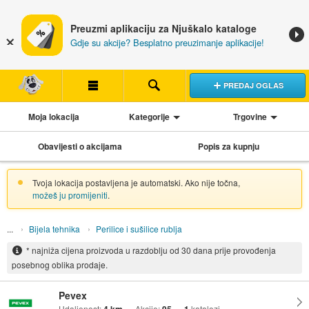
Preuzmi aplikaciju za Njuškalo kataloge
Gdje su akcije? Besplatno preuzimanje aplikacije!
PREDAJ OGLAS
Moja lokacija
Kategorije
Trgovine
Obavijesti o akcijama
Popis za kupnju
Tvoja lokacija postavljena je automatski. Ako nije točna,
možeš ju promijeniti
.
Bijela tehnika
Perilice i sušilice rublja
* najniža cijena proizvoda u razdoblju od 30 dana prije provođenja
posebnog oblika prodaje.
Pevex
Udaljenost:
Akcije:
katalozi