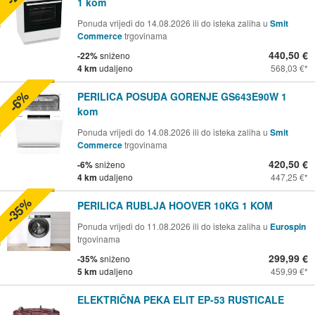
1 kom
Ponuda vrijedi do 14.08.2026 ili do isteka zaliha u
Smit
Commerce
trgovinama
440,50 €
-22%
sniženo
4 km
udaljeno
568,03 €
-6%
PERILICA POSUĐA GORENJE GS643E90W 1
kom
Ponuda vrijedi do 14.08.2026 ili do isteka zaliha u
Smit
Commerce
trgovinama
420,50 €
-6%
sniženo
4 km
udaljeno
447,25 €
-35%
PERILICA RUBLJA HOOVER 10KG 1 KOM
Ponuda vrijedi do 11.08.2026 ili do isteka zaliha u
Eurospin
trgovinama
299,99 €
-35%
sniženo
5 km
udaljeno
459,99 €
ELEKTRIČNA PEKA ELIT EP-53 RUSTICALE