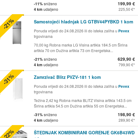
199,99 €
-11%
sniženo
4 km
udaljeno
225,50 €
-21%
Samostojeći hladnjak LG GTBV44PYBKD 1 kom
Ponuda vrijedi do 24.08.2026 ili do isteka zaliha u
Pevex
trgovinama
70,00 kg Robna marka LG Visina artikla 184.5 cm Širina
artikla 70 cm Dužina artikla 73 cm Energetska...
629,90 €
-21%
sniženo
4 km
udaljeno
799,90 €
-31%
Zamrzivač Blitz PVZV-181 1 kom
Ponuda vrijedi do 24.08.2026 ili do isteka zaliha u
Pevex
trgovinama
Težina 2,42 kg Robna marka BLITZ Visina artikla 143.5 cm
Širina artikla 54.5 cm Dužina artikla 55 cm Energetska...
198,90 €
-31%
sniženo
4 km
udaljeno
289,90 €
-22%
ŠTEDNJAK KOMBINIRANI GORENJE GK6B43WD