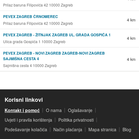
Prilaz baruna Filipovića 42 10000 Zagreb
PEVEX ZAGREB ČRNOMEREC
4 km
Prilaz baruna Filipovića 42 10000 Zagreb
PEVEX ZAGREB - ŽITNJAK ZAGREB UL. GRADA GOSPIĆA 1
4 km
Ulica grada Gospića 1 10000 Zagreb
PEVEX ZAGREB - NOVI ZAGREB ZAGREB-NOVI ZAGREB
SAJMIŠNA CESTA 4
4 km
Sajmišna cesta 4 10000 Zagreb
Korisni linkovi
Kontakt i pomoć
O nama
Oglašavanje
Uvjeti i pravila korištenja
Politika privatnosti
Podešavanje kolačića
Način plaćanja
Mapa stranica
Blog