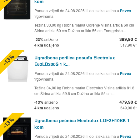
kom
Ponuda vrijedi do 24.08.2026 ili do isteka zaliha u
Pevex
trgovinama
Težina 33,00 kg Robna marka Gorenje Visina artikla 60 cm
Širina artikla 60 cm Dužina artikla 56 cm Energetska...
399,90 €
-23%
sniženo
4 km
udaljeno
517,90 €
-13%
Ugradbena perilica posuđa Electrolux
E62LD200S 1 k...
Ponuda vrijedi do 24.08.2026 ili do isteka zaliha u
Pevex
trgovinama
Težina 34,00 kg Robna marka Electrolux Visina artikla 81.8
cm Širina artikla 59.6 cm Dužina artikla 55 cm...
479,90 €
-13%
sniženo
4 km
udaljeno
549,90 €
-13%
Ugradbena pećnica Electrolux LOF3H10BK 1
kom
Ponuda vrijedi do 24.08.2026 ili do isteka zaliha u
Pevex