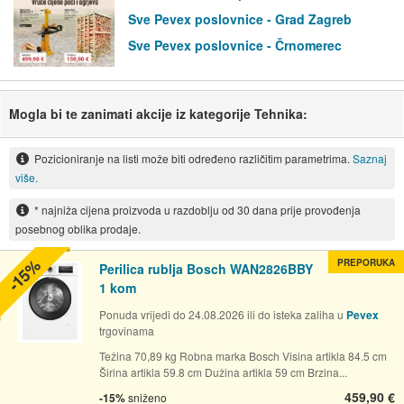
Sve Pevex poslovnice - Grad Zagreb
Sve Pevex poslovnice - Črnomerec
Mogla bi te zanimati akcije iz kategorije Tehnika:
Pozicioniranje na listi može biti određeno različitim parametrima.
Saznaj
više.
* najniža cijena proizvoda u razdoblju od 30 dana prije provođenja
posebnog oblika prodaje.
-15%
PREPORUKA
Perilica rublja Bosch WAN2826BBY
1 kom
Ponuda vrijedi do 24.08.2026 ili do isteka zaliha u
Pevex
trgovinama
Težina 70,89 kg Robna marka Bosch Visina artikla 84.5 cm
Širina artikla 59.8 cm Dužina artikla 59 cm Brzina...
459,90 €
-15%
sniženo