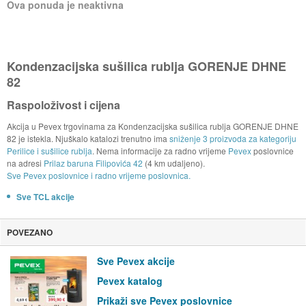
Ova ponuda je neaktivna
Kondenzacijska sušilica rublja GORENJE DHNE
82
Raspoloživost i cijena
Akcija u Pevex trgovinama za Kondenzacijska sušilica rublja GORENJE DHNE
82 je istekla. Njuškalo katalozi trenutno ima
sniženje 3 proizvoda za kategoriju
Perilice i sušilice rublja
. Nema informacije za radno vrijeme
Pevex
poslovnice
na adresi
Prilaz baruna Filipovića 42
(4 km udaljeno).
Sve Pevex poslovnice i radno vrijeme poslovnica.
Sve TCL akcije
POVEZANO
Sve Pevex akcije
Pevex katalog
Prikaži sve Pevex poslovnice