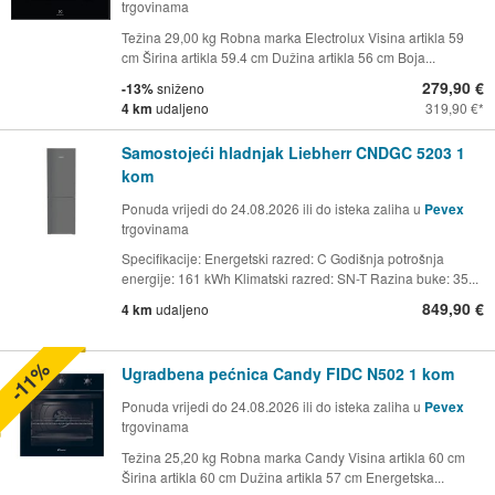
trgovinama
Težina 29,00 kg Robna marka Electrolux Visina artikla 59
cm Širina artikla 59.4 cm Dužina artikla 56 cm Boja...
279,90 €
-13%
sniženo
4 km
udaljeno
319,90 €
Samostojeći hladnjak Liebherr CNDGC 5203 1
kom
Ponuda vrijedi do 24.08.2026 ili do isteka zaliha u
Pevex
trgovinama
Specifikacije: Energetski razred: C Godišnja potrošnja
energije: 161 kWh Klimatski razred: SN-T Razina buke: 35...
849,90 €
4 km
udaljeno
-11%
Ugradbena pećnica Candy FIDC N502 1 kom
Ponuda vrijedi do 24.08.2026 ili do isteka zaliha u
Pevex
trgovinama
Težina 25,20 kg Robna marka Candy Visina artikla 60 cm
Širina artikla 60 cm Dužina artikla 57 cm Energetska...