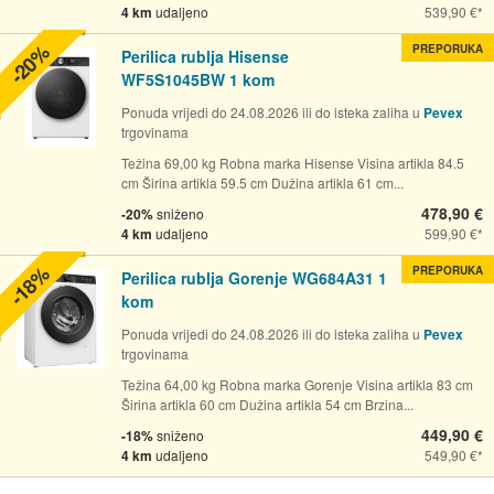
4 km
udaljeno
539,90 €
-20%
PREPORUKA
Perilica rublja Hisense
WF5S1045BW 1 kom
Ponuda vrijedi do 24.08.2026 ili do isteka zaliha u
Pevex
trgovinama
Težina 69,00 kg Robna marka Hisense Visina artikla 84.5
cm Širina artikla 59.5 cm Dužina artikla 61 cm...
478,90 €
-20%
sniženo
4 km
udaljeno
599,90 €
-18%
PREPORUKA
Perilica rublja Gorenje WG684A31 1
kom
Ponuda vrijedi do 24.08.2026 ili do isteka zaliha u
Pevex
trgovinama
Težina 64,00 kg Robna marka Gorenje Visina artikla 83 cm
Širina artikla 60 cm Dužina artikla 54 cm Brzina...
449,90 €
-18%
sniženo
4 km
udaljeno
549,90 €