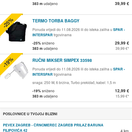
39,99 €
383 m
udaljeno
-25%
TERMO TORBA BAGGY
Ponuda vrijedi do 11.08.2026 ili do isteka zaliha u
SPAR -
INTERSPAR
trgovinama
29,99 €
-25%
sniženo
383 m
udaljeno
39,99 €
-19%
RUČNI MIKSER SIMPEX 33598
Ponuda vrijedi do 11.08.2026 ili do isteka zaliha u
SPAR -
INTERSPAR
trgovinama
snaga: 250 W, 6 brzina, Turbo prekidač, kabel: 1,5 m
12,99 €
-19%
sniženo
383 m
udaljeno
15,99 €
POSLOVNICE U TVOJOJ BLIZINI
PEVEX ZAGREB - ČRNOMEREC ZAGREB PRILAZ BARUNA
FILIPOVIĆA 42
4 km