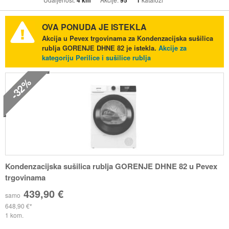
4 km
95
1
OVA PONUDA JE ISTEKLA
Akcija u Pevex trgovinama za Kondenzacijska sušilica
rublja GORENJE DHNE 82 je istekla.
Akcije za
kategoriju Perilice i sušilice rublja
-32%
Kondenzacijska sušilica rublja GORENJE DHNE 82 u Pevex
trgovinama
439,90 €
samo
648,90 €
1 kom.