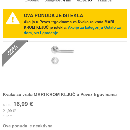
4 km
95
1
OVA PONUDA JE ISTEKLA
Akcija u Pevex trgovinama za Kvaka za vrata MARI
KROM KLJUČ je istekla.
Akcije za kategoriju Ostalo za
dom, vrt i građenje
-22%
Kvaka za vrata MARI KROM KLJUČ u Pevex trgovinama
16,99 €
samo
21,99 €
1 kom.
Ova ponuda je neaktivna