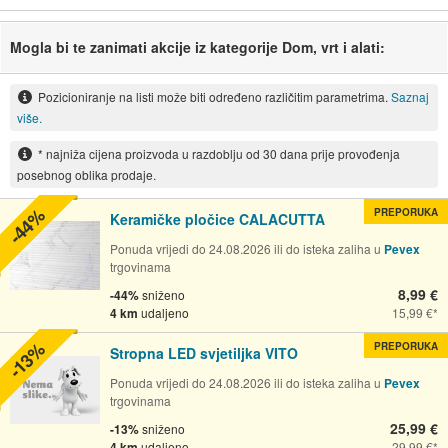
Mogla bi te zanimati akcije iz kategorije Dom, vrt i alati:
Pozicioniranje na listi može biti određeno različitim parametrima.
Saznaj
više.
* najniža cijena proizvoda u razdoblju od 30 dana prije provođenja
posebnog oblika prodaje.
-44%
PREPORUKA
Keramičke pločice CALACUTTA
Ponuda vrijedi do 24.08.2026 ili do isteka zaliha u
Pevex
trgovinama
8,99 €
-44%
sniženo
4 km
udaljeno
15,99 €
-13%
PREPORUKA
Stropna LED svjetiljka VITO
Ponuda vrijedi do 24.08.2026 ili do isteka zaliha u
Pevex
trgovinama
25,99 €
-13%
sniženo
4 km
udaljeno
29,99 €