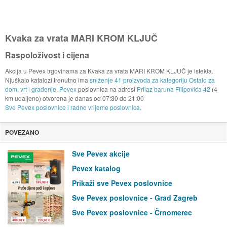
Kvaka za vrata MARI KROM KLJUČ
Raspoloživost i cijena
Akcija u Pevex trgovinama za Kvaka za vrata MARI KROM KLJUČ je istekla.
Njuškalo katalozi trenutno ima
sniženje 41 proizvoda za kategoriju Ostalo za
dom, vrt i građenje
.
Pevex
poslovnica na adresi
Prilaz baruna Filipovića 42
(4
km udaljeno) otvorena je danas od
07:30
do
21:00
Sve Pevex poslovnice i radno vrijeme poslovnica.
POVEZANO
Sve Pevex akcije
Pevex katalog
Prikaži sve Pevex poslovnice
Sve Pevex poslovnice - Grad Zagreb
Sve Pevex poslovnice - Črnomerec