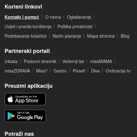
Korisni linkovi
Kontakt i pomoć
O nama
Oglašavanje
Uvjeti i pravila korištenja
Politika privatnosti
Podešavanje kolačića
Način plaćanja
Mapa stranica
Blog
Partnerski portali
24sata
Poslovni dnevnik
Večernji list
missMAMA
missZDRAVA
Miss7
Gastro
Pixsell
Diva
Ordinacija.hr
Preuzmi aplikaciju
Potraži nas