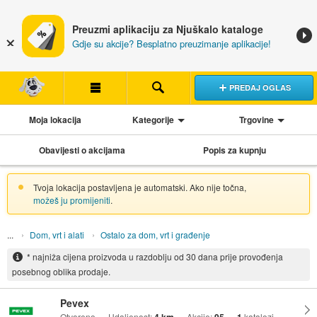
Preuzmi aplikaciju za Njuškalo kataloge
Gdje su akcije? Besplatno preuzimanje aplikacije!
PREDAJ OGLAS
Moja lokacija
Kategorije
Trgovine
Obavijesti o akcijama
Popis za kupnju
Tvoja lokacija postavljena je automatski. Ako nije točna,
možeš ju promijeniti
.
Dom, vrt i alati
Ostalo za dom, vrt i građenje
* najniža cijena proizvoda u razdoblju od 30 dana prije provođenja
posebnog oblika prodaje.
Pevex
Otvoreno
Udaljenost:
Akcije:
katalozi