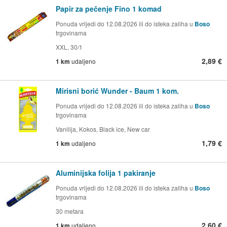
Papir za pečenje Fino 1 komad
Ponuda vrijedi do 12.08.2026 ili do isteka zaliha u
Boso
trgovinama
XXL, 30/1
2,89 €
1 km
udaljeno
Mirisni borić Wunder - Baum 1 kom.
Ponuda vrijedi do 12.08.2026 ili do isteka zaliha u
Boso
trgovinama
Vanilija, Kokos, Black ice, New car
1,79 €
1 km
udaljeno
Aluminijska folija 1 pakiranje
Ponuda vrijedi do 12.08.2026 ili do isteka zaliha u
Boso
trgovinama
30 metara
2,60 €
1 km
udaljeno