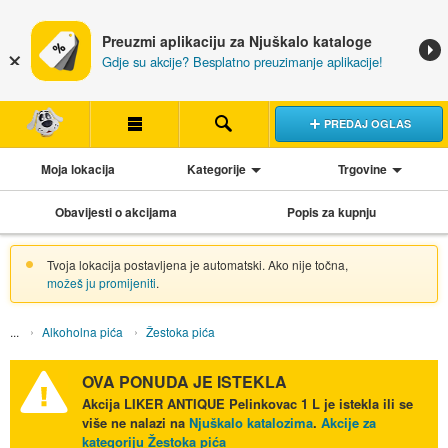
Preuzmi aplikaciju za Njuškalo kataloge
Gdje su akcije? Besplatno preuzimanje aplikacije!
PREDAJ OGLAS
Moja lokacija
Kategorije
Trgovine
Obavijesti o akcijama
Popis za kupnju
Tvoja lokacija postavljena je automatski. Ako nije točna,
možeš ju promijeniti
.
Alkoholna pića
Žestoka pića
OVA PONUDA JE ISTEKLA
Akcija
LIKER ANTIQUE Pelinkovac 1 L
je istekla ili se
više ne nalazi na
Njuškalo katalozima
.
Akcije za
kategoriju Žestoka pića