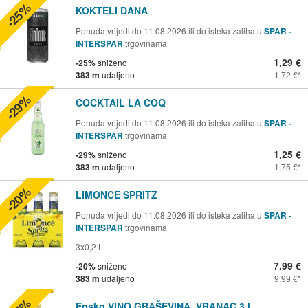
-25%
KOKTELI DANA
Ponuda vrijedi do 11.08.2026 ili do isteka zaliha u
SPAR -
INTERSPAR
trgovinama
1,29 €
-25%
sniženo
383 m
udaljeno
1,72 €
-29%
COCKTAIL LA COQ
Ponuda vrijedi do 11.08.2026 ili do isteka zaliha u
SPAR -
INTERSPAR
trgovinama
1,25 €
-29%
sniženo
383 m
udaljeno
1,75 €
-20%
LIMONCE SPRITZ
Ponuda vrijedi do 11.08.2026 ili do isteka zaliha u
SPAR -
INTERSPAR
trgovinama
3x0,2 L
7,99 €
-20%
sniženo
383 m
udaljeno
9,99 €
Epsko VINO GRAŠEVINA, VRANAC 3 l