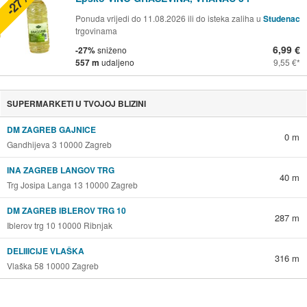
-27%
Ponuda vrijedi do 11.08.2026 ili do isteka zaliha u
Studenac
trgovinama
6,99 €
-27%
sniženo
557 m
udaljeno
9,55 €
SUPERMARKETI U TVOJOJ BLIZINI
DM ZAGREB GAJNICE
0 m
Gandhijeva 3 10000 Zagreb
INA ZAGREB LANGOV TRG
40 m
Trg Josipa Langa 13 10000 Zagreb
DM ZAGREB IBLEROV TRG 10
287 m
Iblerov trg 10 10000 Ribnjak
DELIIICIJE VLAŠKA
316 m
Vlaška 58 10000 Zagreb