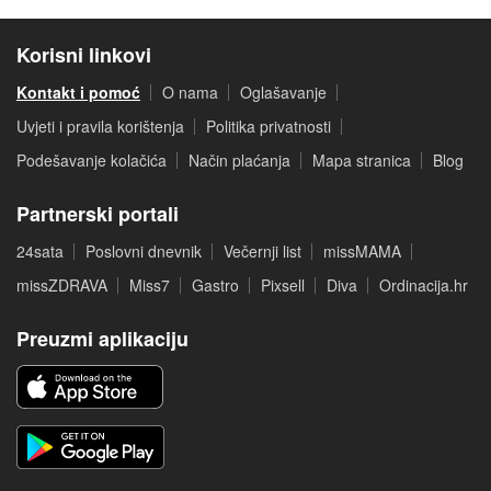
Korisni linkovi
Kontakt i pomoć
O nama
Oglašavanje
Uvjeti i pravila korištenja
Politika privatnosti
Podešavanje kolačića
Način plaćanja
Mapa stranica
Blog
Partnerski portali
24sata
Poslovni dnevnik
Večernji list
missMAMA
missZDRAVA
Miss7
Gastro
Pixsell
Diva
Ordinacija.hr
Preuzmi aplikaciju