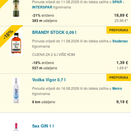
Ponuda vrijedi do 11.08.2026 ili do isteka zaliha u
SPAR -
INTERSPAR
trgovinama
18,89 €
-21%
sniženo
383 m
udaljeno
23,99 €
-18%
PREPORUKA
BRANDY STOCK 0,09 l
Ponuda vrijedi do 11.08.2026 ili do isteka zaliha u
Studenac
trgovinama
CIJENA ZA 2 ILI VIŠE KOM
1,39 €
-18%
sniženo
557 m
udaljeno
1,69 €
PREPORUKA
Vodka Vigor 0,7 l
Ponuda vrijedi do 16.08.2026 ili do isteka zaliha u
Metro
trgovinama
9,19 €
8 km
udaljeno
Sax GIN 1 l