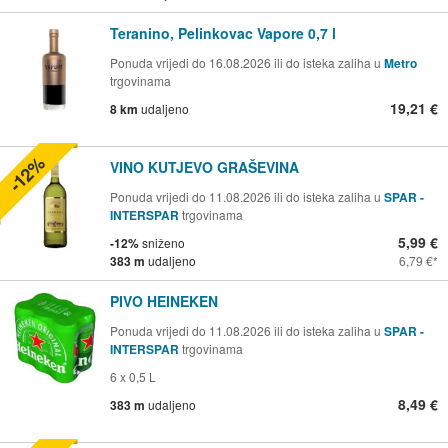
Teranino, Pelinkovac Vapore 0,7 l
Ponuda vrijedi do 16.08.2026 ili do isteka zaliha u
Metro
trgovinama
19,21 €
8 km
udaljeno
-12%
VINO KUTJEVO GRAŠEVINA
Ponuda vrijedi do 11.08.2026 ili do isteka zaliha u
SPAR -
INTERSPAR
trgovinama
5,99 €
-12%
sniženo
383 m
udaljeno
6,79 €
PIVO HEINEKEN
Ponuda vrijedi do 11.08.2026 ili do isteka zaliha u
SPAR -
INTERSPAR
trgovinama
6 x 0,5 L
8,49 €
383 m
udaljeno