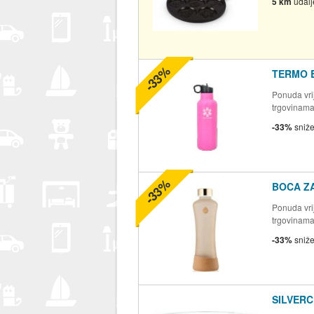
5 km
udal
-33%
TERMO 
Ponuda vrij
trgovinam
-33%
sniž
-33%
BOCA Z
Ponuda vrij
trgovinam
-33%
sniž
SILVERC