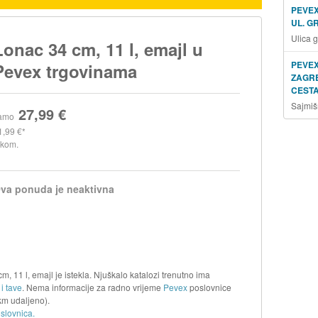
PEVEX
UL. G
Ulica 
Lonac 34 cm, 11 l, emajl u
PEVEX
Pevex trgovinama
ZAGRE
CESTA
Sajmiš
27,99 €
amo
1,99 €
 kom.
va ponuda je neaktivna
, 11 l, emajl je istekla. Njuškalo katalozi trenutno ima
i tave
. Nema informacije za radno vrijeme
Pevex
poslovnice
km udaljeno).
slovnica.