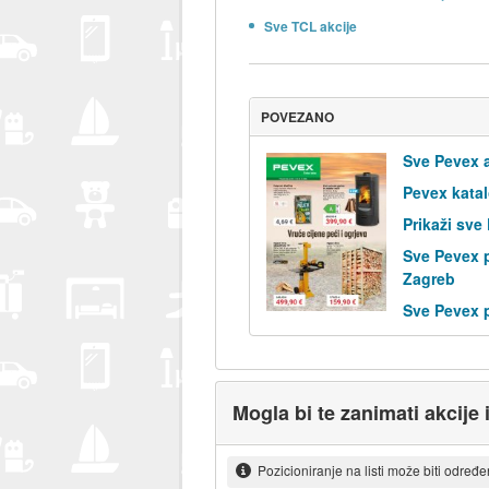
Sve TCL akcije
POVEZANO
Sve Pevex a
Pevex kata
Prikaži sve
Sve Pevex 
Zagreb
Sve Pevex 
Mogla bi te zanimati akcije
Pozicioniranje na listi može biti određ