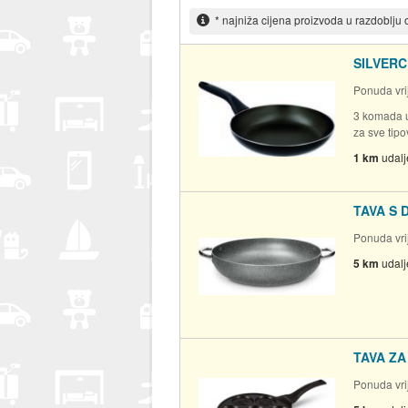
* najniža cijena proizvoda u razdoblju
SILVERCR
Ponuda vri
3 komada u
za sve tipo
1 km
udal
TAVA S 
Ponuda vrij
5 km
udal
TAVA ZA
Ponuda vrij