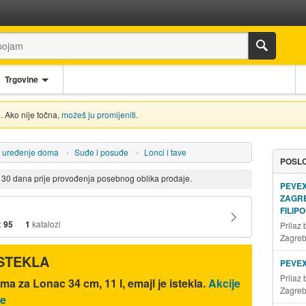
Trgovine
. Ako nije točna,
možeš ju promijeniti
.
i uređenje doma
Suđe i posuđe
Lonci i tave
POSLO
d 30 dana prije provođenja posebnog oblika prodaje.
PEVE
ZAGR
FILIP
:
95
1
katalozi
Prilaz
Zagre
ISTEKLA
PEVE
Prilaz
a za Lonac 34 cm, 11 l, emajl je istekla.
Akcije
Zagre
ve