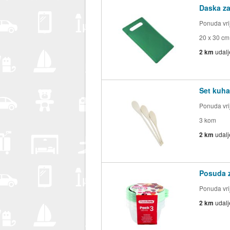
Daska za
Ponuda vrij
20 x 30 cm
2 km
udal
Set kuha
Ponuda vrij
3 kom
2 km
udal
Posuda z
Ponuda vrij
2 km
udal