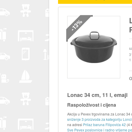
-13%
s
3
1
O
Lonac 34 cm, 11 l, emajl
Raspoloživost i cijena
Akcija u Pevex trgovinama za Lonac 34 cm
sniženje 3 proizvoda za kategoriju Lonci 
na adresi
Prilaz baruna Filipovića 42
(4 
Sve Pevex poslovnice i radno vrijeme po