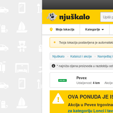
Moja lokacija
Kategorije
Tvoja lokacija postavljena je automatski
Njuškalo
Katalozi i akcije
Namještaj 
* najniža cijena proizvoda u razdoblju o
Pevex
Udaljenost:
4 km
Akcije
OVA PONUDA JE 
Akcija u Pevex trgovinam
za kategoriju Lonci i ta