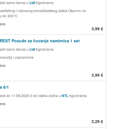
jedi samo danas u
Lidl
trgovinama
valitetnog i robusnog borosilikatskog stakla Otporno na
ru do 300°C
jeno
3,99 €
EST Posude za čuvanje namirnica 1 set
jedi samo danas u
Lidl
trgovinama
dimenzije i zapremnine
jeno
3,99 €
a 6/1
edi do 11.08.2026 ili do isteka zaliha u
NTL
trgovinama
jeno
2,29 €