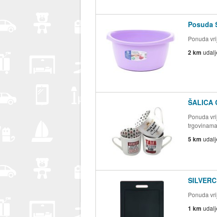
Posuda S
Ponuda vrij
2 km
udal
ŠALICA 
Ponuda vrij
trgovinam
5 km
udal
SILVERC
Ponuda vri
1 km
udal