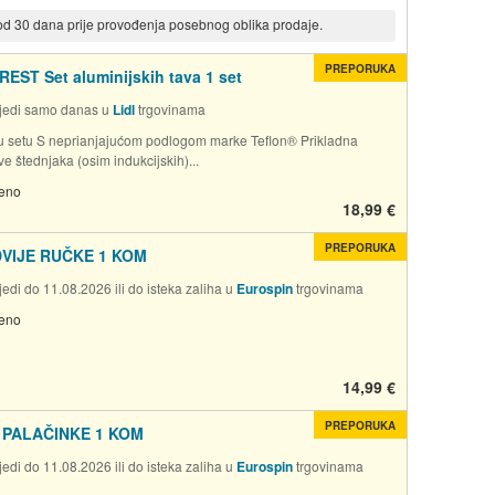
 od 30 dana prije provođenja posebnog oblika prodaje.
PREPORUKA
EST Set aluminijskih tava 1 set
jedi samo danas u
Lidl
trgovinama
 setu S neprianjajućom podlogom marke Teflon® Prikladna
ve štednjaka (osim indukcijskih)...
jeno
18,99 €
PREPORUKA
DVIJE RUČKE 1 KOM
edi do 11.08.2026 ili do isteka zaliha u
Eurospin
trgovinama
jeno
14,99 €
PREPORUKA
 PALAČINKE 1 KOM
edi do 11.08.2026 ili do isteka zaliha u
Eurospin
trgovinama