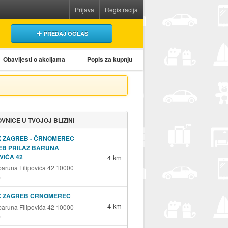
Prijava
Registracija
PREDAJ OGLAS
Obavijesti o akcijama
Popis za kupnju
VNICE U TVOJOJ BLIZINI
X ZAGREB - ČRNOMEREC
EB PRILAZ BARUNA
OVIĆA 42
4 km
 baruna Filipovića 42 10000
b
X ZAGREB ČRNOMEREC
4 km
 baruna Filipovića 42 10000
b