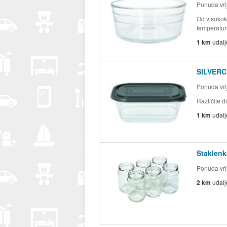
Ponuda vri
Od visokok
temperatu
1 km
udal
SILVERCR
Ponuda vri
Različite 
1 km
udal
Staklenk
Ponuda vrij
2 km
udal