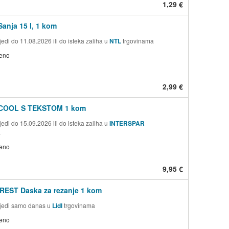
1,29 €
anja 15 l, 1 kom
edi do 11.08.2026 ili do isteka zaliha u
NTL
trgovinama
jeno
2,99 €
COOL S TEKSTOM 1 kom
edi do 15.09.2026 ili do isteka zaliha u
INTERSPAR
a
jeno
9,95 €
REST Daska za rezanje 1 kom
jedi samo danas u
Lidl
trgovinama
jeno