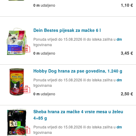
1,10 €
0 m
udaljeno
Dein Bestes pijesak za mačke 6 l
Ponuda vrijedi do 15.08.2026 ili do isteka zaliha u
dm
trgovinama
3,45 €
0 m
udaljeno
Hobby Dog hrana za pse govedina, 1.240 g
Ponuda vrijedi do 15.08.2026 ili do isteka zaliha u
dm
trgovinama
2,50 €
0 m
udaljeno
Sheba hrana za mačke 4 vrste mesa u želeu
4×85 g
Ponuda vrijedi do 15.08.2026 ili do isteka zaliha u
dm
trgovinama