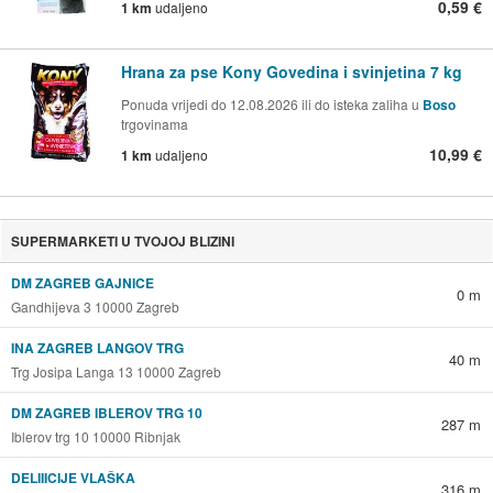
0,59 €
1 km
udaljeno
Hrana za pse Kony Govedina i svinjetina 7 kg
Ponuda vrijedi do 12.08.2026 ili do isteka zaliha u
Boso
trgovinama
10,99 €
1 km
udaljeno
SUPERMARKETI U TVOJOJ BLIZINI
DM ZAGREB GAJNICE
0 m
Gandhijeva 3 10000 Zagreb
INA ZAGREB LANGOV TRG
40 m
Trg Josipa Langa 13 10000 Zagreb
DM ZAGREB IBLEROV TRG 10
287 m
Iblerov trg 10 10000 Ribnjak
DELIIICIJE VLAŠKA
316 m