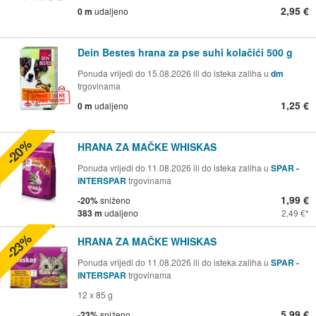
2,95 €
0 m
udaljeno
Dein Bestes hrana za pse suhi kolačići 500 g
Ponuda vrijedi do 15.08.2026 ili do isteka zaliha u
dm
trgovinama
1,25 €
0 m
udaljeno
-20%
HRANA ZA MAČKE WHISKAS
Ponuda vrijedi do 11.08.2026 ili do isteka zaliha u
SPAR -
INTERSPAR
trgovinama
1,99 €
-20%
sniženo
383 m
udaljeno
2,49 €
-23%
HRANA ZA MAČKE WHISKAS
Ponuda vrijedi do 11.08.2026 ili do isteka zaliha u
SPAR -
INTERSPAR
trgovinama
12 x 85 g
5,99 €
-23%
sniženo