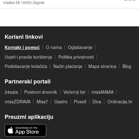
Vlaška 58 10000 Zagreb
Korisni linkovi
Kontakt i pomoć
O nama
Oglašavanje
Uvjeti i pravila korištenja
Politika privatnosti
Podešavanje kolačića
Način plaćanja
Mapa stranica
Blog
Partnerski portali
24sata
Poslovni dnevnik
Večernji list
missMAMA
missZDRAVA
Miss7
Gastro
Pixsell
Diva
Ordinacija.hr
Preuzmi aplikaciju