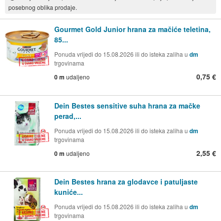
posebnog oblika prodaje.
Gourmet Gold Junior hrana za mačiće teletina,
85...
Ponuda vrijedi do 15.08.2026 ili do isteka zaliha u
dm
trgovinama
0,75 €
0 m
udaljeno
Dein Bestes sensitive suha hrana za mačke
perad,...
Ponuda vrijedi do 15.08.2026 ili do isteka zaliha u
dm
trgovinama
2,55 €
0 m
udaljeno
Dein Bestes hrana za glodavce i patuljaste
kuniće...
Ponuda vrijedi do 15.08.2026 ili do isteka zaliha u
dm
trgovinama