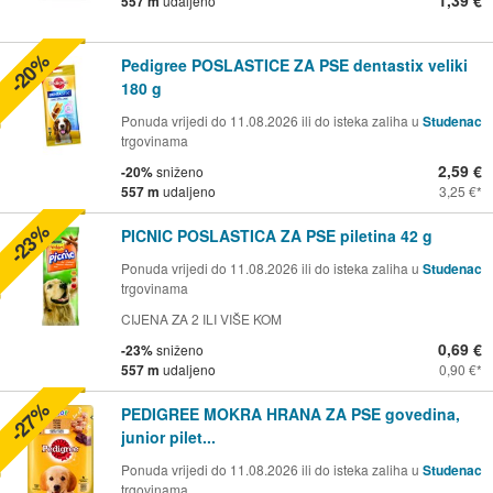
1,39 €
557 m
udaljeno
-20%
Pedigree POSLASTICE ZA PSE dentastix veliki
180 g
Ponuda vrijedi do 11.08.2026 ili do isteka zaliha u
Studenac
trgovinama
2,59 €
-20%
sniženo
557 m
udaljeno
3,25 €
-23%
PICNIC POSLASTICA ZA PSE piletina 42 g
Ponuda vrijedi do 11.08.2026 ili do isteka zaliha u
Studenac
trgovinama
CIJENA ZA 2 ILI VIŠE KOM
0,69 €
-23%
sniženo
557 m
udaljeno
0,90 €
-27%
PEDIGREE MOKRA HRANA ZA PSE govedina,
junior pilet...
Ponuda vrijedi do 11.08.2026 ili do isteka zaliha u
Studenac
trgovinama