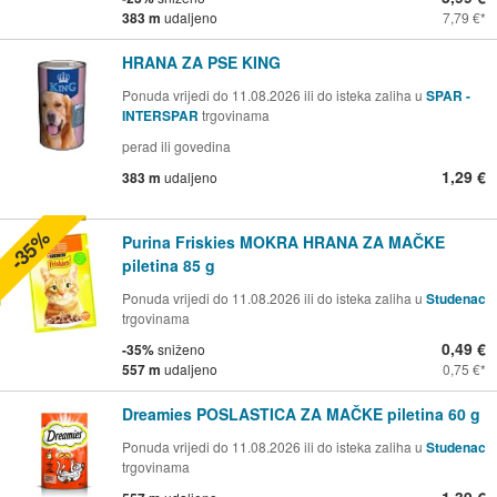
383 m
udaljeno
7,79 €
HRANA ZA PSE KING
Ponuda vrijedi do 11.08.2026 ili do isteka zaliha u
SPAR -
INTERSPAR
trgovinama
perad ili govedina
1,29 €
383 m
udaljeno
-35%
Purina Friskies MOKRA HRANA ZA MAČKE
piletina 85 g
Ponuda vrijedi do 11.08.2026 ili do isteka zaliha u
Studenac
trgovinama
0,49 €
-35%
sniženo
557 m
udaljeno
0,75 €
Dreamies POSLASTICA ZA MAČKE piletina 60 g
Ponuda vrijedi do 11.08.2026 ili do isteka zaliha u
Studenac
trgovinama