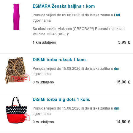
ESMARA Ženska haljina 1 kom
Ponuda vrijedi do 09.08.2026 ili do isteka zaliha u
Lidl
trgovinama
Sa elastanskim vlaknom (CREORA™) Rebrasta struktura
Veličine: 32-46 (XS-L)*
5,99 €
1 km
udaljeno
DiSiMi torba ruksak 1 kom.
Ponuda vrijedi do 15.08.2026 ili do isteka zaliha u
dm
trgovinama
15,90 €
0 m
udaljeno
DiSiMi torba Big dots 1 kom.
Ponuda vrijedi do 15.08.2026 ili do isteka zaliha u
dm
trgovinama
14,50 €
0 m
udaljeno