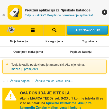
Preuzmi aplikaciju za Njuškalo kataloge
Gdje su akcije? Besplatno preuzimanje aplikacije!
PREDAJ OGLAS
Moja lokacija
Kategorije
Trgovine
Obavijesti o akcijama
Popis za kupnju
Tvoja lokacija postavljena je automatski. Ako nije točna,
možeš ju promijeniti
.
Ženska odjeća
Ženske majice, veste i košulje
OVA PONUDA JE ISTEKLA
Akcija
MAJICA TEDDY vel. S-XXL 1 kom
je istekla ili se
više ne nalazi na
Njuškalo katalozima
.
Akcije za
kategoriju Ženske majice, veste i košulje