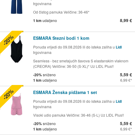
trgovinama
Od čistog pamuka Veličine: 36-46*
8,99 €
1 km
udaljeno
-20%
ESMARA Stezni bodi 1 kom
Ponuda vrijedi do 09.08.2026 ili do isteka zaliha u
Lidl
trgovinama
Seamless - bez smetajućih šavova S elastanskim vlaknom
(CREORA) Veličine: 36-50 (S-XL)* Uz LIDL Plus!!
5,59 €
-20%
sniženo
1 km
udaljeno
6,99 €
-20%
ESMARA Ženska pidžama 1 set
Ponuda vrijedi do 09.08.2026 ili do isteka zaliha u
Lidl
trgovinama
Visoki udio pamuka Veličine: 36-46 (S-L) Uz LIDL Plus!!
5,59 €
-20%
sniženo
1 km
udaljeno
6,99 €