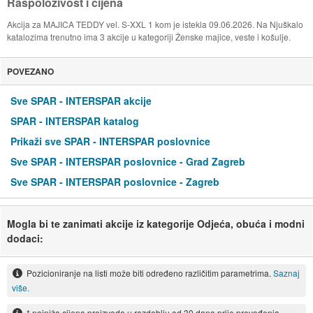
Raspoloživost i cijena
Akcija za MAJICA TEDDY vel. S-XXL 1 kom je istekla 09.06.2026. Na Njuškalo
katalozima trenutno ima 3 akcije u kategoriji Ženske majice, veste i košulje.
POVEZANO
Sve SPAR - INTERSPAR akcije
SPAR - INTERSPAR katalog
Prikaži sve SPAR - INTERSPAR poslovnice
Sve SPAR - INTERSPAR poslovnice - Grad Zagreb
Sve SPAR - INTERSPAR poslovnice - Zagreb
Mogla bi te zanimati akcije iz kategorije Odjeća, obuća i modni
dodaci:
Pozicioniranje na listi može biti određeno različitim parametrima.
Saznaj
više.
* najniža cijena proizvoda u razdoblju od 30 dana prije provođenja