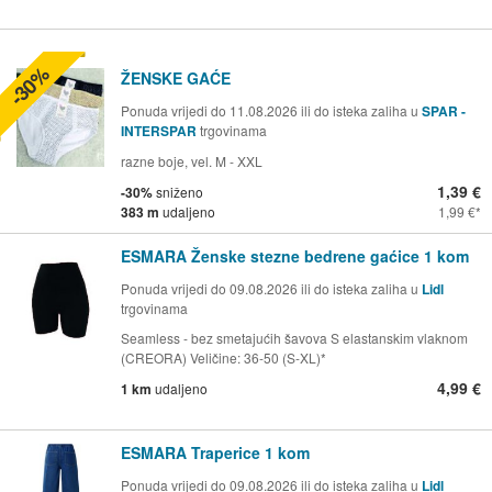
-30%
ŽENSKE GAĆE
Ponuda vrijedi do 11.08.2026 ili do isteka zaliha u
SPAR -
INTERSPAR
trgovinama
razne boje, vel. M - XXL
1,39 €
-30%
sniženo
383 m
udaljeno
1,99 €
ESMARA Ženske stezne bedrene gaćice 1 kom
Ponuda vrijedi do 09.08.2026 ili do isteka zaliha u
Lidl
trgovinama
Seamless - bez smetajućih šavova S elastanskim vlaknom
(CREORA) Veličine: 36-50 (S-XL)*
4,99 €
1 km
udaljeno
ESMARA Traperice 1 kom
Ponuda vrijedi do 09.08.2026 ili do isteka zaliha u
Lidl