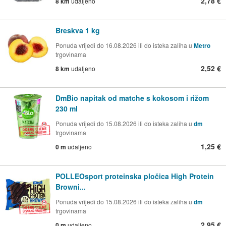
2,78 €
8 km
udaljeno
Breskva 1 kg
Ponuda vrijedi do 16.08.2026 ili do isteka zaliha u
Metro
trgovinama
2,52 €
8 km
udaljeno
DmBio napitak od matche s kokosom i rižom
230 ml
Ponuda vrijedi do 15.08.2026 ili do isteka zaliha u
dm
trgovinama
1,25 €
0 m
udaljeno
POLLEOsport proteinska pločica High Protein
Browni...
Ponuda vrijedi do 15.08.2026 ili do isteka zaliha u
dm
trgovinama
2,95 €
0 m
udaljeno