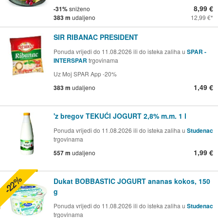
8,99 €
-31%
sniženo
383 m
udaljeno
12,99 €
SIR RIBANAC PRESIDENT
Ponuda vrijedi do 11.08.2026 ili do isteka zaliha u
SPAR -
INTERSPAR
trgovinama
Uz Moj SPAR App -20%
1,49 €
383 m
udaljeno
'z bregov TEKUĆI JOGURT 2,8% m.m. 1 l
Ponuda vrijedi do 11.08.2026 ili do isteka zaliha u
Studenac
trgovinama
1,99 €
557 m
udaljeno
-22%
Dukat BOBBASTIC JOGURT ananas kokos, 150
g
Ponuda vrijedi do 11.08.2026 ili do isteka zaliha u
Studenac
trgovinama