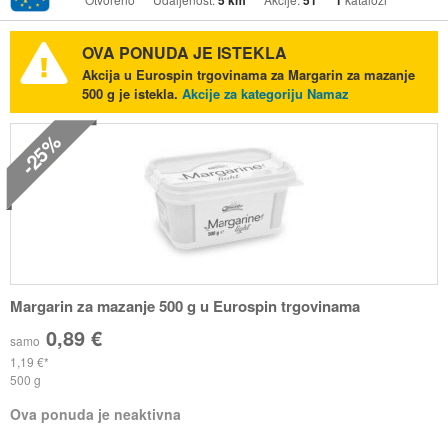
5 km
51
1
OVA PONUDA JE ISTEKLA
Akcija u Eurospin trgovinama za Margarin za mazanje
500 g je istekla.
Akcije za kategoriju Namaz
-25%
Margarin za mazanje 500 g u Eurospin trgovinama
0,89 €
samo
1,19 €
500 g
Ova ponuda je neaktivna