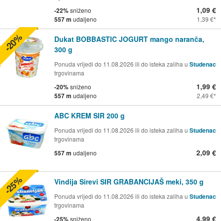
1,09 €
-22%
sniženo
557 m
udaljeno
1,39 €
-20%
Dukat BOBBASTIC JOGURT mango naranča,
300 g
Ponuda vrijedi do 11.08.2026 ili do isteka zaliha u
Studenac
trgovinama
1,99 €
-20%
sniženo
557 m
udaljeno
2,49 €
ABC KREM SIR 200 g
Ponuda vrijedi do 11.08.2026 ili do isteka zaliha u
Studenac
trgovinama
2,09 €
557 m
udaljeno
-25%
Vindija Sirevi SIR GRABANCIJAŠ meki, 350 g
Ponuda vrijedi do 11.08.2026 ili do isteka zaliha u
Studenac
trgovinama
4,99 €
-25%
sniženo