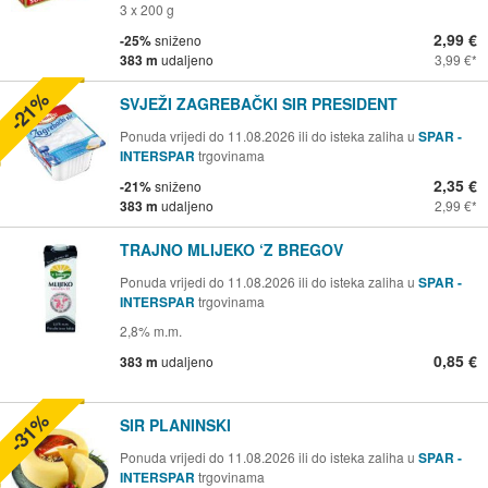
3 x 200 g
2,99 €
-25%
sniženo
383 m
udaljeno
3,99 €
-21%
SVJEŽI ZAGREBAČKI SIR PRESIDENT
Ponuda vrijedi do 11.08.2026 ili do isteka zaliha u
SPAR -
INTERSPAR
trgovinama
2,35 €
-21%
sniženo
383 m
udaljeno
2,99 €
TRAJNO MLIJEKO ‘Z BREGOV
Ponuda vrijedi do 11.08.2026 ili do isteka zaliha u
SPAR -
INTERSPAR
trgovinama
2,8% m.m.
0,85 €
383 m
udaljeno
-31%
SIR PLANINSKI
Ponuda vrijedi do 11.08.2026 ili do isteka zaliha u
SPAR -
INTERSPAR
trgovinama