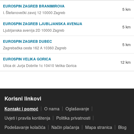
EUROSPIN ZAGREB BRANIMIROVA
5 km
I. Štefanovečki zavoj 12 10000 Zagreb
EUROSPIN ZAGREB LJUBLJANSKA AVENIJA
5 km
Ljubljanska avenija 2D 10000 Zagreb
EUROSPIN ZAGREB DUBEC
5 km
Zagrebačka cesta 162 A 10360 Zagreb
EUROSPIN VELIKA GORICA
12 km
Ulica dr. Jurja Dobrile 1c 10410 Velika Gorica
Korisni linkovi
Kontakt i pomoć
O nama
Oglašavanje
Uvjeti i pravila korištenja
Politika privatnosti
Podešavanje kolačića
Način plaćanja
Mapa stranica
Blog