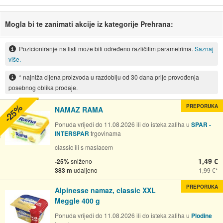
Mogla bi te zanimati akcije iz kategorije Prehrana:
Pozicioniranje na listi može biti određeno različitim parametrima.
Saznaj
više.
* najniža cijena proizvoda u razdoblju od 30 dana prije provođenja
posebnog oblika prodaje.
-25%
PREPORUKA
NAMAZ RAMA
Ponuda vrijedi do 11.08.2026 ili do isteka zaliha u
SPAR -
INTERSPAR
trgovinama
classic ili s maslacem
1,49 €
-25%
sniženo
383 m
udaljeno
1,99 €
PREPORUKA
Alpinesse namaz, classic XXL
Meggle 400 g
Ponuda vrijedi do 11.08.2026 ili do isteka zaliha u
Plodine