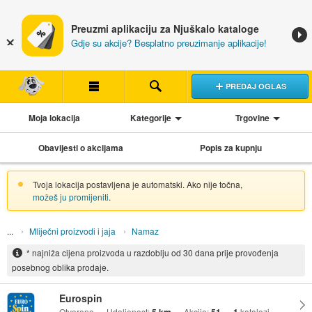
Preuzmi aplikaciju za Njuškalo kataloge
Gdje su akcije? Besplatno preuzimanje aplikacije!
PREDAJ OGLAS
Moja lokacija
Kategorije
Trgovine
Obavijesti o akcijama
Popis za kupnju
Tvoja lokacija postavljena je automatski. Ako nije točna,
možeš ju promijeniti
.
Mliječni proizvodi i jaja
Namaz
* najniža cijena proizvoda u razdoblju od 30 dana prije provođenja
posebnog oblika prodaje.
Eurospin
Otvoreno
Udaljenost:
Akcije:
katalozi