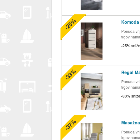
-25%
Komoda 
Ponuda vrij
trgovinam
-25%
sniž
-33%
Regal Ma
Ponuda vrij
trgovinam
-33%
sniž
-37%
Masažna 
Ponuda vrij
trgovinam