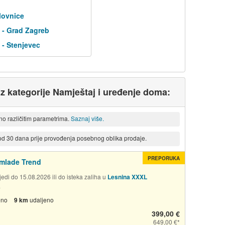
lovnice
 - Grad Zagreb
- Stenjevec
 iz kategorije Namještaj i uređenje doma:
eno različitim parametrima.
Saznaj više.
 od 30 dana prije provođenja posebnog oblika prodaje.
PREPORUKA
mlade Trend
edi do 15.08.2026 ili do isteka zaliha u
Lesnina XXXL
a
eno
9 km
udaljeno
399,00 €
649,00 €