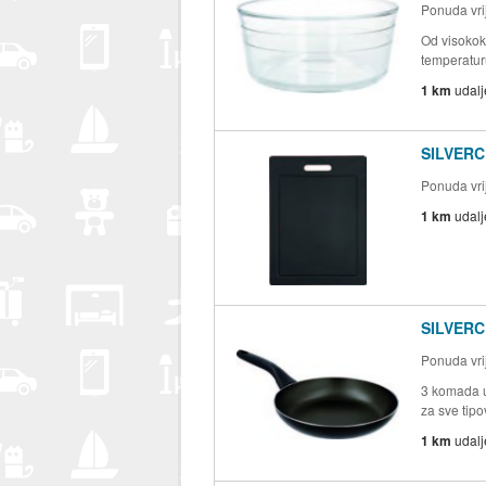
Ponuda vrij
Od visokok
temperatu
1 km
udal
SILVERC
Ponuda vrij
1 km
udal
SILVERCR
Ponuda vrij
3 komada u
za sve tipo
1 km
udal