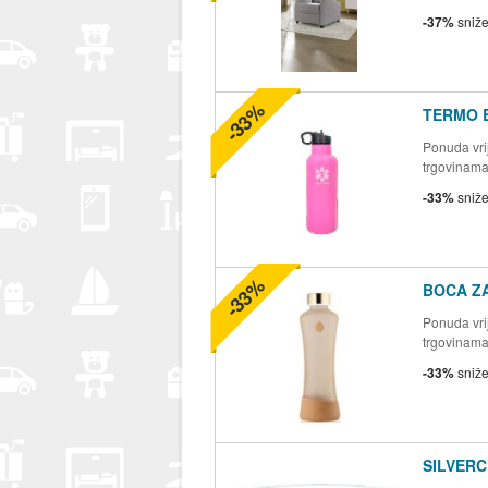
-37%
sniž
-33%
TERMO 
Ponuda vrij
trgovinam
-33%
sniž
-33%
BOCA Z
Ponuda vrij
trgovinam
-33%
sniž
SILVERC