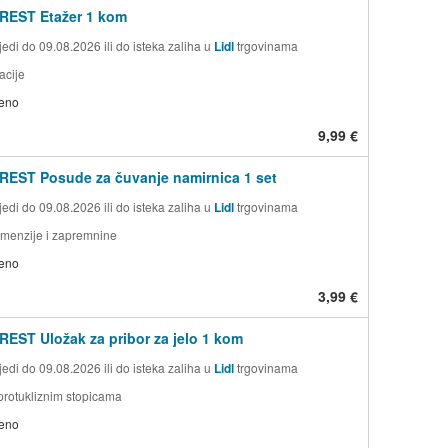
REST Etažer 1 kom
edi do 09.08.2026 ili do isteka zaliha u
Lidl
trgovinama
acije
jeno
9,99 €
EST Posude za čuvanje namirnica 1 set
edi do 09.08.2026 ili do isteka zaliha u
Lidl
trgovinama
dimenzije i zapremnine
jeno
3,99 €
EST Uložak za pribor za jelo 1 kom
edi do 09.08.2026 ili do isteka zaliha u
Lidl
trgovinama
protukliznim stopicama
jeno