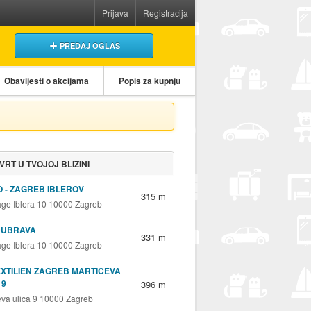
Prijava
Registracija
PREDAJ OGLAS
Obavijesti o akcijama
Popis za kupnju
 VRT U TVOJOJ BLIZINI
 - ZAGREB IBLEROV
315 m
age Iblera 10 10000 Zagreb
DUBRAVA
331 m
age Iblera 10 10000 Zagreb
EXTILIEN ZAGREB MARTICEVA
 9
396 m
eva ulica 9 10000 Zagreb