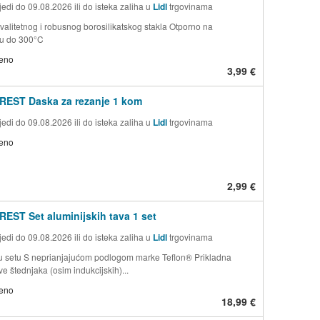
edi do 09.08.2026 ili do isteka zaliha u
Lidl
trgovinama
valitetnog i robusnog borosilikatskog stakla Otporno na
ru do 300°C
jeno
3,99 €
REST Daska za rezanje 1 kom
edi do 09.08.2026 ili do isteka zaliha u
Lidl
trgovinama
jeno
2,99 €
EST Set aluminijskih tava 1 set
edi do 09.08.2026 ili do isteka zaliha u
Lidl
trgovinama
 setu S neprianjajućom podlogom marke Teflon® Prikladna
ve štednjaka (osim indukcijskih)...
jeno
18,99 €