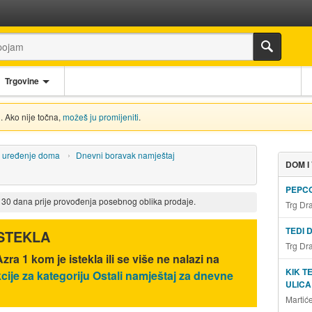
Trgovine
. Ako nije točna,
možeš ju promijeniti
.
i uređenje doma
Dnevni boravak namještaj
DOM I
PEPCO
d 30 dana prije provođenja posebnog oblika prodaje.
Trg Dr
TEDI 
ISTEKLA
Trg Dr
 Azra 1 kom
je istekla ili se više ne nalazi na
KIK T
cije za kategoriju Ostali namještaj za dnevne
ULICA
Martić