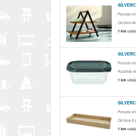
SILVERC
Ponuda vrij
Od drva ak
1 km
udal
SILVERCR
Ponuda vrij
Različite 
1 km
udal
SILVERCR
Ponuda vrij
Od drva S 
1 km
udal