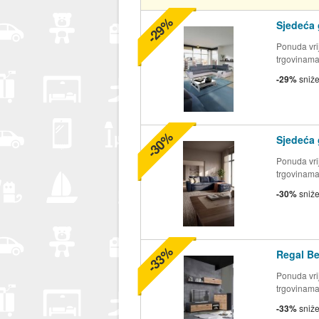
-29%
Sjedeća 
Ponuda vrij
trgovinam
-29%
sniž
-30%
Sjedeća 
Ponuda vrij
trgovinam
-30%
sniž
-33%
Regal Be
Ponuda vrij
trgovinam
-33%
sniž