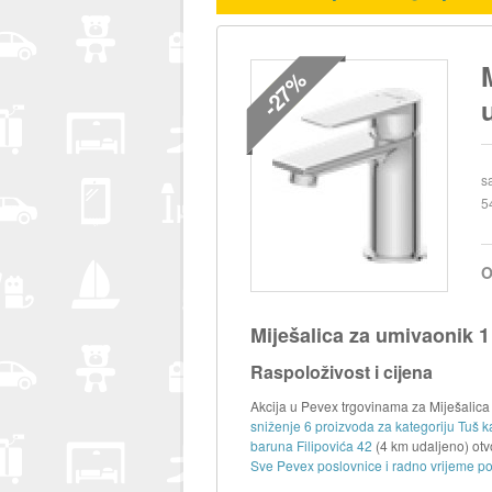
-27%
s
5
O
Miješalica za umivaonik 
Raspoloživost i cijena
Akcija u Pevex trgovinama za Miješalica 
sniženje 6 proizvoda za kategoriju Tuš k
baruna Filipovića 42
(4 km udaljeno) ot
Sve Pevex poslovnice i radno vrijeme po