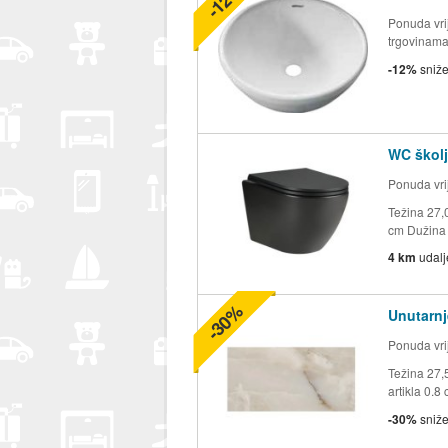
Ponuda vrij
trgovinam
-12%
sniž
WC školj
Ponuda vrij
Težina 27,0
cm Dužina 
4 km
udal
-30%
Unutarnj
Ponuda vrij
Težina 27,
artikla 0.8 
-30%
sniž