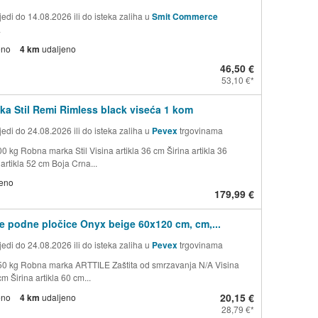
edi do 14.08.2026 ili do isteka zaliha u
Smit Commerce
a
eno
4 km
udaljeno
46,50 €
53,10 €
ka Stil Remi Rimless black viseća 1 kom
edi do 24.08.2026 ili do isteka zaliha u
Pevex
trgovinama
0 kg Robna marka Stil Visina artikla 36 cm Širina artikla 36
artikla 52 cm Boja Crna...
jeno
179,99 €
e podne pločice Onyx beige 60x120 cm, cm,...
edi do 24.08.2026 ili do isteka zaliha u
Pevex
trgovinama
50 kg Robna marka ARTTILE Zaštita od smrzavanja N/A Visina
cm Širina artikla 60 cm...
20,15 €
eno
4 km
udaljeno
28,79 €