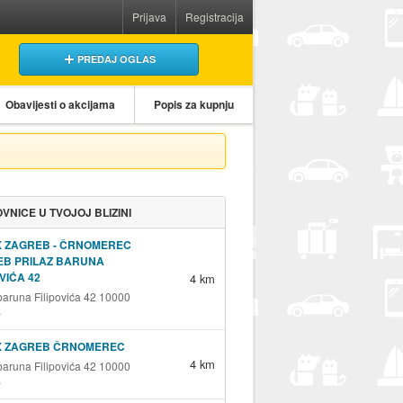
Prijava
Registracija
PREDAJ OGLAS
Obavijesti o akcijama
Popis za kupnju
VNICE U TVOJOJ BLIZINI
X ZAGREB - ČRNOMEREC
EB PRILAZ BARUNA
OVIĆA 42
4 km
 baruna Filipovića 42 10000
b
X ZAGREB ČRNOMEREC
4 km
 baruna Filipovića 42 10000
b