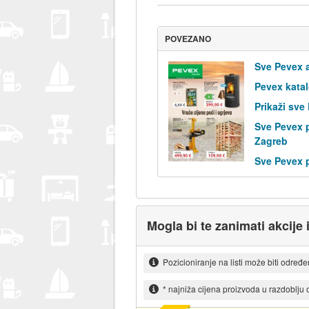
POVEZANO
Sve Pevex a
Pevex kata
Prikaži sve
Sve Pevex 
Zagreb
Sve Pevex 
Mogla bi te zanimati akcije
Pozicioniranje na listi može biti određ
* najniža cijena proizvoda u razdoblju