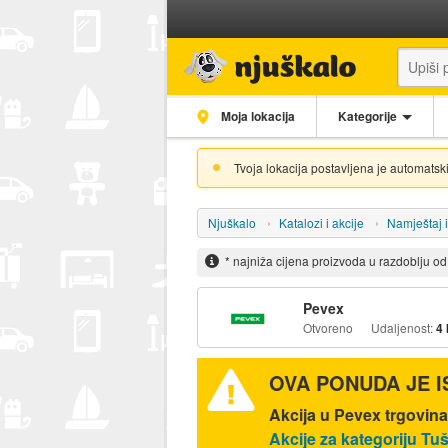
Moja lokacija
Kategorije
Tvoja lokacija postavljena je automatski
Njuškalo
Katalozi i akcije
Namještaj 
* najniža cijena proizvoda u razdoblju o
Pevex
Otvoreno
Udaljenost:
4
OVA PONUDA JE 
Akcija u Pevex trgovina
Akcije za kategoriju Tu