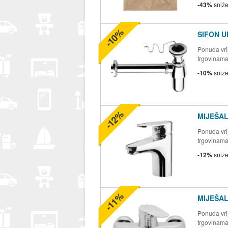
-43%
sniž
-10%
SIFON U
Ponuda vrij
trgovinam
-10%
sniž
-12%
MIJEŠAL
Ponuda vrij
trgovinam
-12%
sniž
-11%
MIJEŠAL
Ponuda vrij
trgovinam