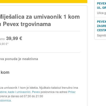
PEVEX
UL. G
Ulica 
Miješalica za umivaonik 1 kom
PEVEX
u Pevex trgovinama
ZAGRE
CESTA
Sajmiš
39,99 €
amo
4,90 €
va ponuda je neaktivna
1 kom
za umivaonik 1 kom je istekla. Njuškalo katalozi trenutno ima
abine, kade i umivaonici
.
Pevex
poslovnica na adresi
Prilaz
vorena je danas od
07:30
do
21:00
slovnica.