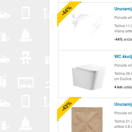
-44%
Unutarnj
Ponuda vrij
Težina 11
Visina arti
-44%
sniž
WC školj
Ponuda vrij
Težina 26,0
cm Dužina a
4 km
udal
-43%
Unutarnj
Ponuda vrij
Težina 21,
artikla 0.8