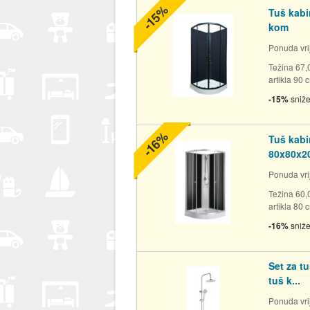
-15%
Tuš kabi
kom
Ponuda vrij
Težina 67,
artikla 90 
-15%
sniž
-16%
Tuš kabi
80x80x20
Ponuda vrij
Težina 60,
artikla 80 
-16%
sniž
Set za tu
tuš k...
Ponuda vrij