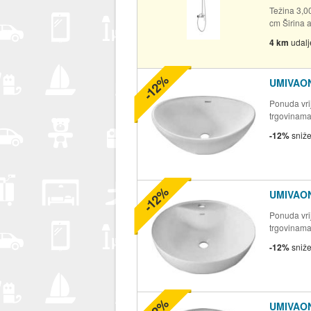
Težina 3,00
cm Širina a
4 km
udal
-12%
UMIVAON
Ponuda vrij
trgovinam
-12%
sniž
-12%
UMIVAON
Ponuda vrij
trgovinam
-12%
sniž
-12%
UMIVAON