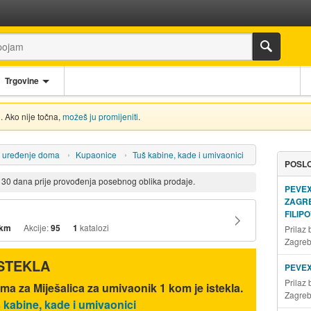
Trgovine
. Ako nije točna,
možeš ju promijeniti
.
i uređenje doma
Kupaonice
Tuš kabine, kade i umivaonici
POSLO
d 30 dana prije provođenja posebnog oblika prodaje.
PEVE
ZAGR
FILIP
 km
Akcije:
95
1
katalozi
Prilaz
Zagre
ISTEKLA
PEVE
Prilaz
ma za Miješalica za umivaonik 1 kom je istekla.
Zagre
š kabine, kade i umivaonici