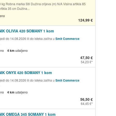
 kg Robna marka Stil Dužina crijeva (m) N/A Visina artikla 85
rtikla 35 cm Dužina...
jeno
124,99 €
IK OLIVIA 420 SOMANY 1 kom
edi do 14.08.2026 ili do isteka zaliha u
Smit Commerce
a
eno
4 km
udaljeno
47,50 €
54,23 €
IK ONYX 420 SOMANY 1 kom
edi do 14.08.2026 ili do isteka zaliha u
Smit Commerce
a
eno
4 km
udaljeno
56,50 €
64,45 €
IK OMEGA 345 SOMANY 1 kom