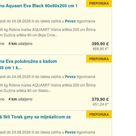
PREPORUKA
na Aquaart Eva Black 90x90x205 cm 1
edi do 24.08.2026 ili do isteka zaliha u
Pevex
trgovinama
00 kg Robna marka AQUAART Visina artikla 205 cm Širina
cm Dužina artikla 90 cm Boja Crna...
399,90 €
eno
4 km
udaljeno
469,90 €
PREPORUKA
na Eva polukružna s kadom
5 cm 1 k...
edi do 24.08.2026 ili do isteka zaliha u
Pevex
trgovinama
00 kg Robna marka AQUAART Visina artikla 205 cm Širina
cm Dužina artikla 80 cm Staklo...
379,90 €
eno
4 km
udaljeno
451,24 €
PREPORUKA
š Stil Torak grey sa miješalicom za
edi do 24.08.2026 ili do isteka zaliha u
Pevex
trgovinama