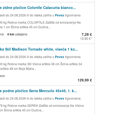
e zidne pločice Colortile Calacutta bianco...
edi do 24.08.2026 ili do isteka zaliha u
Pevex
trgovinama
,00 kg Robna marka COLORTILE Zaštita od smrzavanja Ne
kla 1 cm Širina artikla 45 cm Dužina...
7,28 €
eno
4 km
udaljeno
12,95 €
ka Stil Madison Tornado white, viseća 1 ko...
edi do 24.08.2026 ili do isteka zaliha u
Pevex
trgovinama
0 kg Robna marka Stil Visina artikla 36 cm Širina artikla 34
rtikla 48 cm Boja Bijela...
jeno
129,99 €
e podne pločice Serra Mercurio 45x45, 1. k...
edi do 24.08.2026 ili do isteka zaliha u
Pevex
trgovinama
78 kg Robna marka SERRA Zaštita od smrzavanja Ne Visina
 cm Širina artikla 45 cm Dužina...