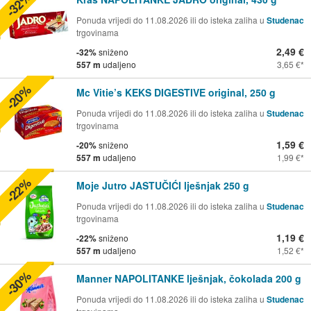
-32%
Ponuda vrijedi do 11.08.2026 ili do isteka zaliha u
Studenac
trgovinama
2,49 €
-32%
sniženo
557 m
udaljeno
3,65 €
-20%
Mc Vitie’s KEKS DIGESTIVE original, 250 g
Ponuda vrijedi do 11.08.2026 ili do isteka zaliha u
Studenac
trgovinama
1,59 €
-20%
sniženo
557 m
udaljeno
1,99 €
-22%
Moje Jutro JASTUČIĆI lješnjak 250 g
Ponuda vrijedi do 11.08.2026 ili do isteka zaliha u
Studenac
trgovinama
1,19 €
-22%
sniženo
557 m
udaljeno
1,52 €
-30%
Manner NAPOLITANKE lješnjak, čokolada 200 g
Ponuda vrijedi do 11.08.2026 ili do isteka zaliha u
Studenac