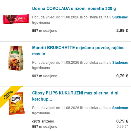
Dorina ČOKOLADA s rižom, noisette 220 g
Ponuda vrijedi do 11.08.2026 ili do isteka zaliha u
Studenac
trgovinama
2,99 €
557 m
udaljeno
Maretti BRUSCHETTE miješano povrće, rajčice
maslin...
Ponuda vrijedi do 11.08.2026 ili do isteka zaliha u
Studenac
trgovinama
0,79 €
557 m
udaljeno
-20%
Clipsy FLIPS KUKURUZNI max piletina, dini
ketchup...
Ponuda vrijedi do 11.08.2026 ili do isteka zaliha u
Studenac
trgovinama
0,79 €
-20%
sniženo
557 m
udaljeno
0,99 €