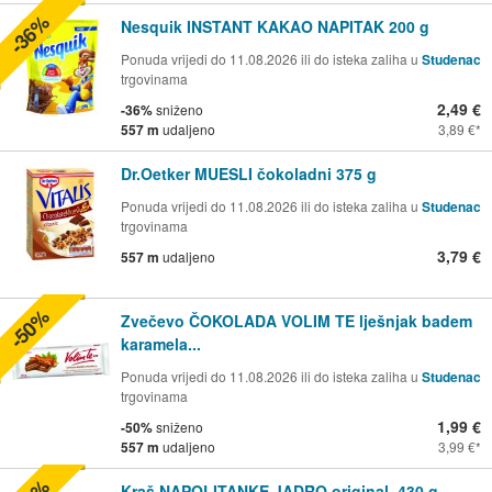
-36%
Nesquik INSTANT KAKAO NAPITAK 200 g
Ponuda vrijedi do 11.08.2026 ili do isteka zaliha u
Studenac
trgovinama
2,49 €
-36%
sniženo
557 m
udaljeno
3,89 €
Dr.Oetker MUESLI čokoladni 375 g
Ponuda vrijedi do 11.08.2026 ili do isteka zaliha u
Studenac
trgovinama
3,79 €
557 m
udaljeno
-50%
Zvečevo ČOKOLADA VOLIM TE lješnjak badem
karamela...
Ponuda vrijedi do 11.08.2026 ili do isteka zaliha u
Studenac
trgovinama
1,99 €
-50%
sniženo
557 m
udaljeno
3,99 €
Kraš NAPOLITANKE JADRO original, 430 g