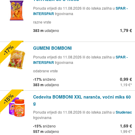
Ponuda vrijedi do 11.08.2026 ili do isteka zaliha u
SPAR -
INTERSPAR
trgovinama
razne vrste
1,79 €
383 m
udaljeno
-17%
GUMENI BOMBONI
Ponuda vrijedi do 11.08.2026 ili do isteka zaliha u
SPAR -
INTERSPAR
trgovinama
odabrane vrste
0,99 €
-17%
sniženo
383 m
udaljeno
1,19 €
-15%
Cedevita BOMBONI XXL naranča, voćni miks 60
g
Ponuda vrijedi do 11.08.2026 ili do isteka zaliha u
Studenac
trgovinama
1,69 €
-15%
sniženo
557 m
udaljeno
1,99 €