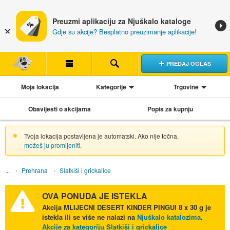
Preuzmi aplikaciju za Njuškalo kataloge
Gdje su akcije? Besplatno preuzimanje aplikacije!
PREDAJ OGLAS
Moja lokacija
Kategorije
Trgovine
Obavijesti o akcijama
Popis za kupnju
Tvoja lokacija postavljena je automatski. Ako nije točna,
možeš ju promijeniti
.
Prehrana
Slatkiši i grickalice
OVA PONUDA JE ISTEKLA
Akcija
MLIJEČNI DESERT KINDER PINGUI 8 x 30 g
je
istekla ili se više ne nalazi na
Njuškalo katalozima
.
Akcije za kategoriju Slatkiši i grickalice