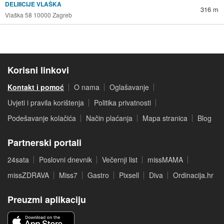
DELIIICIJE VLAŠKA
316 m
Vlaška 58 10000 Zagreb
Korisni linkovi
Kontakt i pomoć
O nama
Oglašavanje
Uvjeti i pravila korištenja
Politika privatnosti
Podešavanje kolačića
Način plaćanja
Mapa stranica
Blog
Partnerski portali
24sata
Poslovni dnevnik
Večernji list
missMAMA
missZDRAVA
Miss7
Gastro
Pixsell
Diva
Ordinacija.hr
Preuzmi aplikaciju