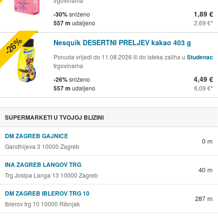
trgovinama
1,89 €
-30%
sniženo
557 m
udaljeno
2,69 €
-26%
Nesquik DESERTNI PRELJEV kakao 403 g
Ponuda vrijedi do 11.08.2026 ili do isteka zaliha u
Studenac
trgovinama
4,49 €
-26%
sniženo
557 m
udaljeno
6,09 €
SUPERMARKETI U TVOJOJ BLIZINI
DM ZAGREB GAJNICE
0 m
Gandhijeva 3 10000 Zagreb
INA ZAGREB LANGOV TRG
40 m
Trg Josipa Langa 13 10000 Zagreb
DM ZAGREB IBLEROV TRG 10
287 m
Iblerov trg 10 10000 Ribnjak