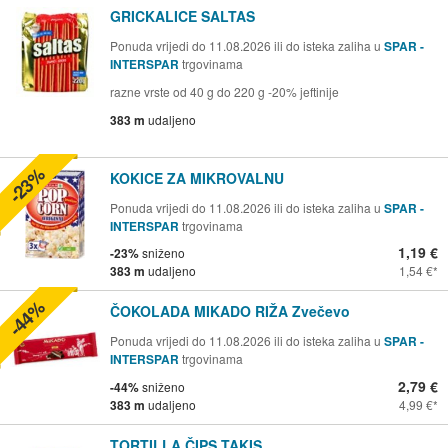
GRICKALICE SALTAS
Ponuda vrijedi do 11.08.2026 ili do isteka zaliha u
SPAR -
INTERSPAR
trgovinama
razne vrste od 40 g do 220 g -20% jeftinije
383 m
udaljeno
-23%
KOKICE ZA MIKROVALNU
Ponuda vrijedi do 11.08.2026 ili do isteka zaliha u
SPAR -
INTERSPAR
trgovinama
1,19 €
-23%
sniženo
383 m
udaljeno
1,54 €
-44%
ČOKOLADA MIKADO RIŽA Zvečevo
Ponuda vrijedi do 11.08.2026 ili do isteka zaliha u
SPAR -
INTERSPAR
trgovinama
2,79 €
-44%
sniženo
383 m
udaljeno
4,99 €
TORTILLA ČIPS TAKIS