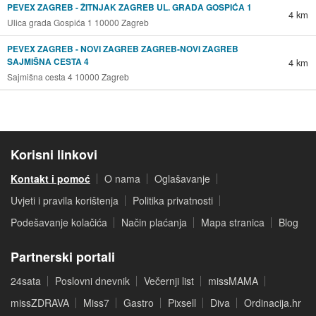
PEVEX ZAGREB - ŽITNJAK ZAGREB UL. GRADA GOSPIĆA 1
4 km
Ulica grada Gospića 1 10000 Zagreb
PEVEX ZAGREB - NOVI ZAGREB ZAGREB-NOVI ZAGREB
SAJMIŠNA CESTA 4
4 km
Sajmišna cesta 4 10000 Zagreb
Korisni linkovi
Kontakt i pomoć
O nama
Oglašavanje
Uvjeti i pravila korištenja
Politika privatnosti
Podešavanje kolačića
Način plaćanja
Mapa stranica
Blog
Partnerski portali
24sata
Poslovni dnevnik
Večernji list
missMAMA
missZDRAVA
Miss7
Gastro
Pixsell
Diva
Ordinacija.hr