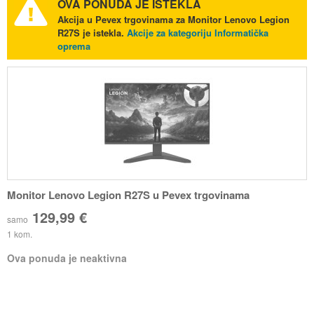
OVA PONUDA JE ISTEKLA
Akcija u Pevex trgovinama za Monitor Lenovo Legion
R27S je istekla.
Akcije za kategoriju Informatička
oprema
Monitor Lenovo Legion R27S u Pevex trgovinama
129,99 €
samo
1 kom.
Ova ponuda je neaktivna