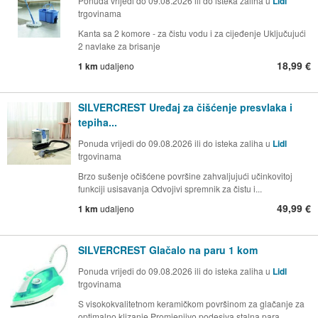
Ponuda vrijedi do 09.08.2026 ili do isteka zaliha u
Lidl
trgovinama
Kanta sa 2 komore - za čistu vodu i za cijeđenje Uključujući
2 navlake za brisanje
18,99 €
1 km
udaljeno
SILVERCREST Uređaj za čišćenje presvlaka i
tepiha...
Ponuda vrijedi do 09.08.2026 ili do isteka zaliha u
Lidl
trgovinama
Brzo sušenje očišćene površine zahvaljujući učinkovitoj
funkciji usisavanja Odvojivi spremnik za čistu i...
49,99 €
1 km
udaljeno
SILVERCREST Glačalo na paru 1 kom
Ponuda vrijedi do 09.08.2026 ili do isteka zaliha u
Lidl
trgovinama
S visokokvalitetnom keramičkom površinom za glačanje za
optimalno klizanje Promjenjivo podesiva stalna para...