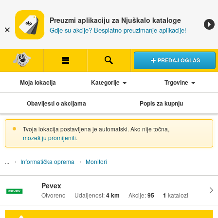
Preuzmi aplikaciju za Njuškalo kataloge
Gdje su akcije? Besplatno preuzimanje aplikacije!
PREDAJ OGLAS
Moja lokacija
Kategorije
Trgovine
Obavijesti o akcijama
Popis za kupnju
Tvoja lokacija postavljena je automatski. Ako nije točna,
možeš ju promijeniti
.
Informatička oprema
Monitori
Pevex
Otvoreno
Udaljenost:
4 km
Akcije:
95
1
katalozi