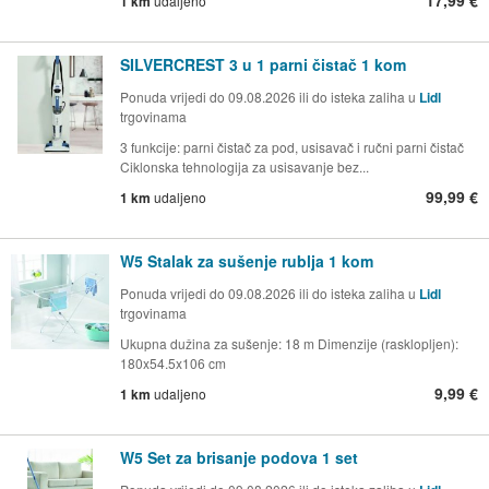
17,99 €
1 km
udaljeno
SILVERCREST 3 u 1 parni čistač 1 kom
Ponuda vrijedi do 09.08.2026 ili do isteka zaliha u
Lidl
trgovinama
3 funkcije: parni čistač za pod, usisavač i ručni parni čistač
Ciklonska tehnologija za usisavanje bez...
99,99 €
1 km
udaljeno
W5 Stalak za sušenje rublja 1 kom
Ponuda vrijedi do 09.08.2026 ili do isteka zaliha u
Lidl
trgovinama
Ukupna dužina za sušenje: 18 m Dimenzije (rasklopljen):
180x54.5x106 cm
9,99 €
1 km
udaljeno
W5 Set za brisanje podova 1 set