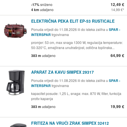
12,49 €
-17%
sniženo
4 km
udaljeno
14,99 €
ELEKTRIČNA PEKA ELIT EP-53 RUSTICALE
Ponuda vrijedi do 11.08.2026 ili do isteka zaliha u
SPAR -
INTERSPAR
trgovinama
promjer: 53 cm, max snaga 1300 W, regulacija temperature:
50-320°C, emajlirana unutrašnjost, odlična toplinska...
64,99 €
383 m
udaljeno
APARAT ZA KAVU SIMPEX 29317
Ponuda vrijedi do 11.08.2026 ili do isteka zaliha u
SPAR -
INTERSPAR
trgovinama
kapacitet posude: 1,25 L, snaga: max. 870 W, filter, funkcija
protiv kapanja
19,99 €
383 m
udaljeno
FRITEZA NA VRUĆI ZRAK SIMPEX 32412