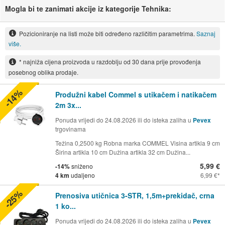
Mogla bi te zanimati akcije iz kategorije Tehnika:
Pozicioniranje na listi može biti određeno različitim parametrima.
Saznaj
više.
* najniža cijena proizvoda u razdoblju od 30 dana prije provođenja
posebnog oblika prodaje.
-14%
Produžni kabel Commel s utikačem i natikačem
2m 3x...
Ponuda vrijedi do 24.08.2026 ili do isteka zaliha u
Pevex
trgovinama
Težina 0,2500 kg Robna marka COMMEL Visina artikla 9 cm
Širina artikla 10 cm Dužina artikla 32 cm Dužina...
5,99 €
-14%
sniženo
4 km
udaljeno
6,99 €
-25%
Prenosiva utičnica 3-STR, 1,5m+prekidač, crna
1 ko...
Ponuda vrijedi do 24.08.2026 ili do isteka zaliha u
Pevex