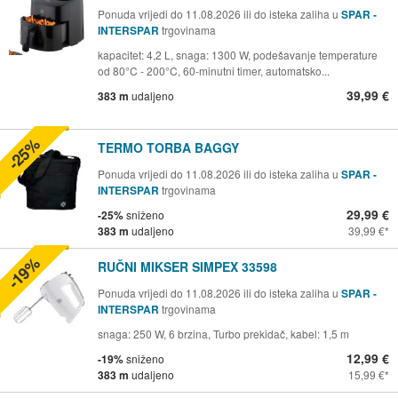
Ponuda vrijedi do 11.08.2026 ili do isteka zaliha u
SPAR -
INTERSPAR
trgovinama
kapacitet: 4,2 L, snaga: 1300 W, podešavanje temperature
od 80°C - 200°C, 60-minutni timer, automatsko...
39,99 €
383 m
udaljeno
-25%
TERMO TORBA BAGGY
Ponuda vrijedi do 11.08.2026 ili do isteka zaliha u
SPAR -
INTERSPAR
trgovinama
29,99 €
-25%
sniženo
383 m
udaljeno
39,99 €
-19%
RUČNI MIKSER SIMPEX 33598
Ponuda vrijedi do 11.08.2026 ili do isteka zaliha u
SPAR -
INTERSPAR
trgovinama
snaga: 250 W, 6 brzina, Turbo prekidač, kabel: 1,5 m
12,99 €
-19%
sniženo
383 m
udaljeno
15,99 €