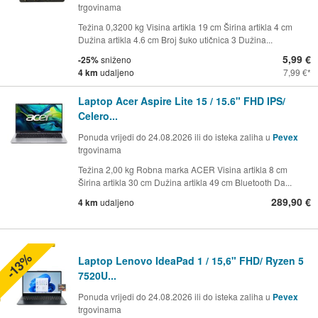
trgovinama
Težina 0,3200 kg Visina artikla 19 cm Širina artikla 4 cm
Dužina artikla 4.6 cm Broj šuko utičnica 3 Dužina...
5,99 €
-25%
sniženo
4 km
udaljeno
7,99 €
Laptop Acer Aspire Lite 15 / 15.6" FHD IPS/
Celero...
Ponuda vrijedi do 24.08.2026 ili do isteka zaliha u
Pevex
trgovinama
Težina 2,00 kg Robna marka ACER Visina artikla 8 cm
Širina artikla 30 cm Dužina artikla 49 cm Bluetooth Da...
289,90 €
4 km
udaljeno
-13%
Laptop Lenovo IdeaPad 1 / 15,6" FHD/ Ryzen 5
7520U...
Ponuda vrijedi do 24.08.2026 ili do isteka zaliha u
Pevex
trgovinama