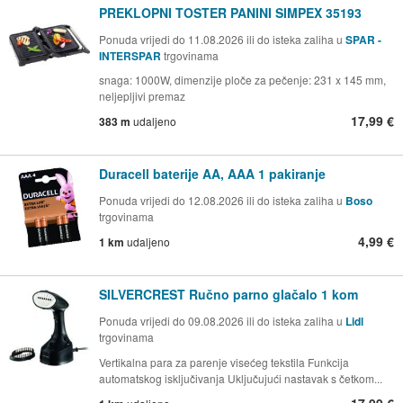
PREKLOPNI TOSTER PANINI SIMPEX 35193
Ponuda vrijedi do 11.08.2026 ili do isteka zaliha u
SPAR -
INTERSPAR
trgovinama
snaga: 1000W, dimenzije ploče za pečenje: 231 x 145 mm,
neljepljivi premaz
17,99 €
383 m
udaljeno
Duracell baterije AA, AAA 1 pakiranje
Ponuda vrijedi do 12.08.2026 ili do isteka zaliha u
Boso
trgovinama
4,99 €
1 km
udaljeno
SILVERCREST Ručno parno glačalo 1 kom
Ponuda vrijedi do 09.08.2026 ili do isteka zaliha u
Lidl
trgovinama
Vertikalna para za parenje visećeg tekstila Funkcija
automatskog isključivanja Uključujući nastavak s četkom...