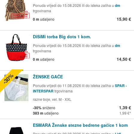
Ponuda vrijedi do 15.08.2026 ili do isteka zaliha u
dm
trgovinama
15,90 €
0 m
udaljeno
DiSiMi torba Big dots 1 kom.
Ponuda vrijedi do 15.08.2026 ili do isteka zaliha u
dm
trgovinama
14,50 €
0 m
udaljeno
-30%
ŽENSKE GAĆE
Ponuda vrijedi do 11.08.2026 ili do isteka zaliha u
SPAR -
INTERSPAR
trgovinama
razne boje, vel. M - XXL
1,39 €
-30%
sniženo
383 m
udaljeno
1,99 €
ESMARA Ženske stezne bedrene gaćice 1 kom
Ponuda vrijedi do 09.08.2026 ili do isteka zaliha u