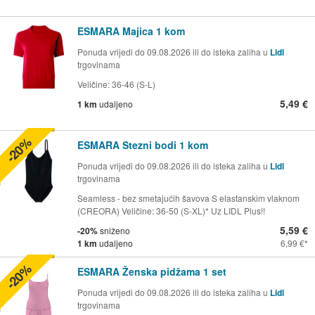
ESMARA Majica 1 kom
Ponuda vrijedi do 09.08.2026 ili do isteka zaliha u
Lidl
trgovinama
Veličine: 36-46 (S-L)
5,49 €
1 km
udaljeno
-20%
ESMARA Stezni bodi 1 kom
Ponuda vrijedi do 09.08.2026 ili do isteka zaliha u
Lidl
trgovinama
Seamless - bez smetajućih šavova S elastanskim vlaknom
(CREORA) Veličine: 36-50 (S-XL)* Uz LIDL Plus!!
5,59 €
-20%
sniženo
1 km
udaljeno
6,99 €
-20%
ESMARA Ženska pidžama 1 set
Ponuda vrijedi do 09.08.2026 ili do isteka zaliha u
Lidl
trgovinama