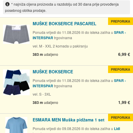
* najniža cijena proizvoda u razdoblju od 30 dana prije provođenja
posebnog oblika prodaje.
PREPORUKA
MUŠKE BOKSERICE PASCAREL
Ponuda vrijedi do 11.08.2026 ili do isteka zaliha u
SPAR -
INTERSPAR
trgovinama
vel. M - XXL 2 komada u pakiranju
6,99 €
383 m
udaljeno
PREPORUKA
MUŠKE BOKSERICE
Ponuda vrijedi do 11.08.2026 ili do isteka zaliha u
SPAR -
INTERSPAR
trgovinama
vel. S - 3XL
1,99 €
383 m
udaljeno
PREPORUKA
ESMARA MEN Muška pidžama 1 set
Ponuda vrijedi do 09.08.2026 ili do isteka zaliha u
Lidl