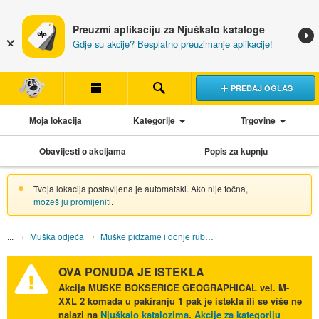
Preuzmi aplikaciju za Njuškalo kataloge
Gdje su akcije? Besplatno preuzimanje aplikacije!
PREDAJ OGLAS
Moja lokacija
Kategorije
Trgovine
Obavijesti o akcijama
Popis za kupnju
Tvoja lokacija postavljena je automatski. Ako nije točna,
možeš ju promijeniti
.
Muška odjeća
Muške pidžame i donje rublje
OVA PONUDA JE ISTEKLA
Akcija
MUŠKE BOKSERICE GEOGRAPHICAL vel. M-
XXL 2 komada u pakiranju 1 pak
je istekla ili se više ne
nalazi na
Njuškalo katalozima
.
Akcije za kategoriju