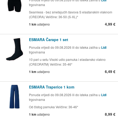
Lidl
trgovinama
Seamless - bez smetajućih šavova S elastanskim vlaknom
(CREORA) Veličine: 36-50 (S-XL)*
4,99 €
1 km
udaljeno
ESMARA Čarape 1 set
Ponuda vrijedi do 09.08.2026 ili do isteka zaliha u
Lidl
trgovinama
10 pari u setu Visoki udio pamuka i elastansko vlakno
(CREORATM) Veličine: 35-46*
6,49 €
1 km
udaljeno
ESMARA Traperice 1 kom
Ponuda vrijedi do 09.08.2026 ili do isteka zaliha u
Lidl
trgovinama
Od čistog pamuka Veličine: 36-46*
8,99 €
1 km
udaljeno