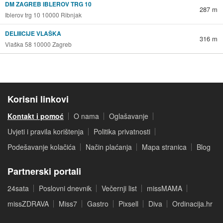
DM ZAGREB IBLEROV TRG 10
287 m
Iblerov trg 10 10000 Ribnjak
DELIIICIJE VLAŠKA
316 m
Vlaška 58 10000 Zagreb
Korisni linkovi
Kontakt i pomoć
O nama
Oglašavanje
Uvjeti i pravila korištenja
Politika privatnosti
Podešavanje kolačića
Način plaćanja
Mapa stranica
Blog
Partnerski portali
24sata
Poslovni dnevnik
Večernji list
missMAMA
missZDRAVA
Miss7
Gastro
Pixsell
Diva
Ordinacija.hr