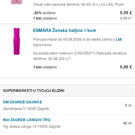
Visoki udio pamuka Veličine: 36-46 (S-L) Uz LIDL Plus!!
5,59 €
-20%
sniženo
1 km
udaljeno
6,99 €
ESMARA Ženska haljina 1 kom
Ponuda vrijedi do 09.08.2026 ili do isteka zaliha u
Lidl
trgovinama
Sa elastanskim vlaknom (CREORA™) Rebrasta struktura
Veličine: 32-46 (XS-L)*
5,99 €
1 km
udaljeno
SUPERMARKETI U TVOJOJ BLIZINI
DM ZAGREB GAJNICE
0 m
Gandhijeva 3 10000 Zagreb
INA ZAGREB LANGOV TRG
40 m
Trg Josipa Langa 13 10000 Zagreb